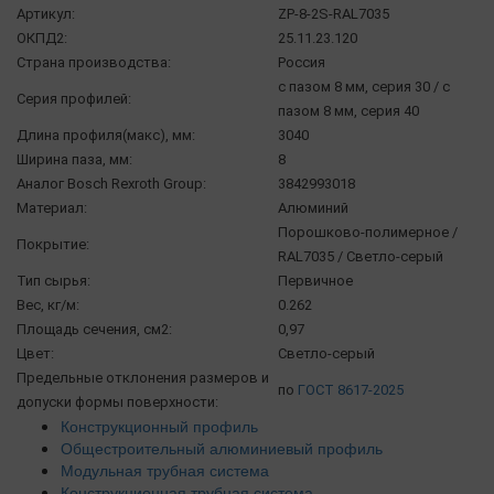
Артикул:
ZP-8-2S-RAL7035
ОКПД2:
25.11.23.120
Страна производства:
Россия
с пазом 8 мм, серия 30 / с
Серия профилей:
пазом 8 мм, серия 40
Длина профиля(макс), мм:
3040
Ширина паза, мм:
8
Аналог Bosch Rexroth Group:
3842993018
Материал:
Алюминий
Порошково-полимерное /
Покрытие:
RAL7035 / Светло-серый
Тип сырья:
Первичное
Вес, кг/м:
0.262
Площадь сечения, см2:
0,97
Цвет:
Светло-серый
Предельные отклонения размеров и
по
ГОСТ 8617-2025
допуски формы поверхности:
Конструкционный профиль
Общестроительный алюминиевый профиль
Модульная трубная система
Конструкционная трубная система