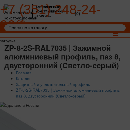
+7 (351) 248-24-
АЛЮМИНИЕВЫЙ
КОНСТРУКЦИОННЫЙ
(0)
ПРОФИЛЬ
36
Войти
Корзина: 0
Toggle
navigat
загрузка...
ZP-8-2S-RAL7035 | Зажимной
алюминиевый профиль, паз 8,
двусторонний (Светло-серый)
Главная
Каталог
Защитный и уплотнительный профиль
ZP-8-2S-RAL7035 | Зажимной алюминиевый профиль,
паз 8, двусторонний (Светло-серый)