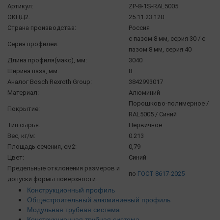
Артикул:
ZP-8-1S-RAL5005
ОКПД2:
25.11.23.120
Страна производства:
Россия
с пазом 8 мм, серия 30 / с
Серия профилей:
пазом 8 мм, серия 40
Длина профиля(макс), мм:
3040
Ширина паза, мм:
8
Аналог Bosch Rexroth Group:
3842993017
Материал:
Алюминий
Порошково-полимерное /
Покрытие:
RAL5005 / Синий
Тип сырья:
Первичное
Вес, кг/м:
0.213
Площадь сечения, см2:
0,79
Цвет:
Синий
Предельные отклонения размеров и
по
ГОСТ 8617-2025
допуски формы поверхности:
Конструкционный профиль
Общестроительный алюминиевый профиль
Модульная трубная система
Конструкционная трубная система