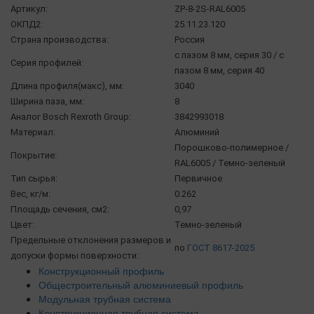
Артикул:
ZP-8-2S-RAL6005
ОКПД2:
25.11.23.120
Страна производства:
Россия
с пазом 8 мм, серия 30 / с
Серия профилей:
пазом 8 мм, серия 40
Длина профиля(макс), мм:
3040
Ширина паза, мм:
8
Аналог Bosch Rexroth Group:
3842993018
Материал:
Алюминий
Порошково-полимерное /
Покрытие:
RAL6005 / Темно-зеленый
Тип сырья:
Первичное
Вес, кг/м:
0.262
Площадь сечения, см2:
0,97
Цвет:
Темно-зеленый
Предельные отклонения размеров и
по
ГОСТ 8617-2025
допуски формы поверхности:
Конструкционный профиль
Общестроительный алюминиевый профиль
Модульная трубная система
Конструкционная трубная система