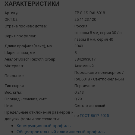
ХАРАКТЕРИСТИКИ
Артикул:
ZP-8-1S-RAL6018
ОКПД2:
25.11.23.120
Страна производства:
Россия
с пазом 8 мм, серия 30 / с
Серия профилей:
пазом 8 мм, серия 40
Длина профиля(макс), мм:
3040
Ширина паза, мм:
8
Аналог Bosch Rexroth Group:
3842993017
Материал:
Алюминий
Порошково-полимерное /
Покрытие:
RAL6018 / Светло-зеленый
Тип сырья:
Первичное
Вес, кг/м:
0.213
Площадь сечения, см2:
0,79
Цвет:
Светло-зеленый
Предельные отклонения размеров и
по
ГОСТ 8617-2025
допуски формы поверхности:
Конструкционный профиль
Общестроительный алюминиевый профиль