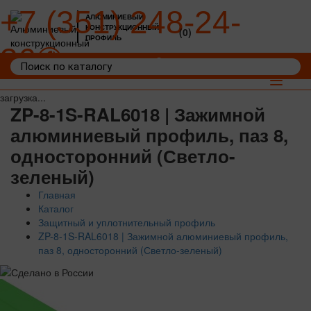
+7 (351) 248-24-
АЛЮМИНИЕВЫЙ
КОНСТРУКЦИОННЫЙ
(0)
ПРОФИЛЬ
36
Войти
Корзина: 0
Toggle
navigat
загрузка...
ZP-8-1S-RAL6018 | Зажимной
алюминиевый профиль, паз 8,
односторонний (Светло-
зеленый)
Главная
Каталог
Защитный и уплотнительный профиль
ZP-8-1S-RAL6018 | Зажимной алюминиевый профиль,
паз 8, односторонний (Светло-зеленый)