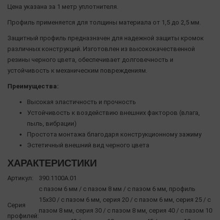
Цена указана за 1 метр уплотнителя.
Профиль применяется для толщины материала от 1,5 до 2,5 мм.
Защитный профиль предназначен для надежной защиты кромок
различных конструкций. Изготовлен из высококачественной
резины черного цвета, обеспечивает долговечность и
устойчивость к механическим повреждениям.
Преимущества:
Высокая эластичность и прочность
Устойчивость к воздействию внешних факторов (влага,
пыль, вибрации)
Простота монтажа благодаря конструкционному зажиму
Эстетичный внешний вид черного цвета
ХАРАКТЕРИСТИКИ
Артикул:
390.1100A.01
с пазом 6 мм / с пазом 8 мм / с пазом 6 мм, профиль
15х30 / с пазом 6 мм, серия 20 / с пазом 6 мм, серия 25 / с
Серия
пазом 8 мм, серия 30 / с пазом 8 мм, серия 40 / с пазом 10
профилей: