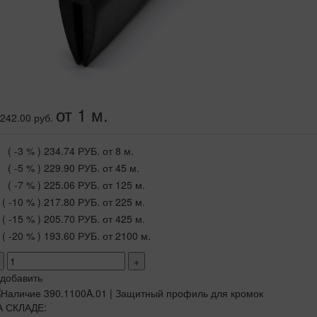
от 1 м.
242.00 руб.
( -3 % )
234.74 РУБ.
от 8 м.
( -5 % )
229.90 РУБ.
от 45 м.
( -7 % )
225.06 РУБ.
от 125 м.
( -10 % )
217.80 РУБ.
от 225 м.
( -15 % )
205.70 РУБ.
от 425 м.
( -20 % )
193.60 РУБ.
от 2100 м.
+
добавить
А СКЛАДЕ: