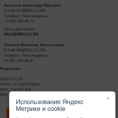
Латышев Александр Юрьевич
E-mail: M1@RSI-LLC.RU
Телефон / Мессенджеры:
+7-900-060-96-10
Почта для заявок:
SALE@RSI-LLC.RU
Тихонов Вячеслав Анатольевич
E-mail: M4@RSI-LLC.RU
Телефон / Мессенджеры:
+7-951-465-28-41
Реквизиты
ООО «Р.С.И»
ОГРН: 1117447019084
ИНН: 7447201415
КПП: 744701001
×
Использование Яндекс
Метрики и cookie
Скачать карточку предприятия