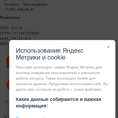
Телефон / Мессенджеры:
+7-951-465-28-41
Реквизиты
ООО «Р.С.И»
ОГРН: 1117447019084
ИНН: 7447201415
КПП: 744701001
×
Использование Яндекс
Метрики и cookie
Скачать карточку предприятия
Наш сайт использует сервис Яндекс Метрика для
анализа поведения пользователей и улучшения
работы ресурса. Также использует cookie для
хранения данных. Продолжая использовать сайт, Вы
Политика конфиденциальности
даете свое согласие на работу с этими файлами.
Какие данные собираются и важная
Правила возврата
информация:
АЛЮМИНИЕВЫЙ
КОНСТРУКЦИОННЫЙ