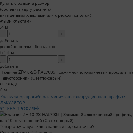
Купить с резкой в размер
(составить карту распила)
пить целыми хлыстами или с резкой пополам:
елыми хлыстами
04 м
-
+
добавить
резкой пополам · бесплатно
5+1.5 м
-
+
добавить
А СКЛАДЕ:
0 м.
АЛЬКУЛЯТОР
РОГИБА ПРОФИЛЕЙ
Товар отсутствует или в наличии недостаточно?
Срок под заказ: 4-8 недель