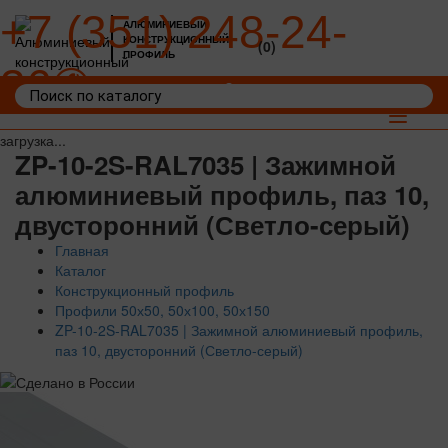
+7 (351) 248-24-
АЛЮМИНИЕВЫЙ
КОНСТРУКЦИОННЫЙ
(0)
ПРОФИЛЬ
36
Войти
Корзина: 0
Toggle
navigat
загрузка...
ZP-10-2S-RAL7035 | Зажимной
алюминиевый профиль, паз 10,
двусторонний (Светло-серый)
Главная
Каталог
Конструкционный профиль
Профили 50х50, 50х100, 50х150
ZP-10-2S-RAL7035 | Зажимной алюминиевый профиль,
паз 10, двусторонний (Светло-серый)