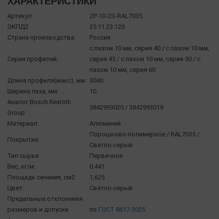
ХАРАКТЕРИСТИКИ
Артикул:
ZP-10-2S-RAL7035
ОКПД2:
25.11.23.120
Страна производства:
Россия
с пазом 10 мм, серия 40 / с пазом 10 мм,
Серия профилей:
серия 45 / с пазом 10 мм, серия 50 / с
пазом 10 мм, серия 60
Длина профиля(макс), мм:
3040
Ширина паза, мм:
10
Аналог Bosch Rexroth
3842993020 / 3842993019
Group:
Материал:
Алюминий
Порошково-полимерное / RAL7035 /
Покрытие:
Светло-серый
Тип сырья:
Первичное
Вес, кг/м:
0.441
Площадь сечения, см2:
1,625
Цвет:
Светло-серый
Предельные отклонения
размеров и допуски
по
ГОСТ 8617-2025