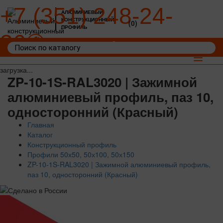
+7 (351) 248-24-
АЛЮМИНИЕВЫЙ
КОНСТРУКЦИОННЫЙ
(0)
ПРОФИЛЬ
36
Войти
Корзина: 0
Toggle
navigat
загрузка...
ZP-10-1S-RAL3020 | Зажимной
алюминиевый профиль, паз 10,
односторонний (Красный)
Главная
Каталог
Конструкционный профиль
Профили 50х50, 50х100, 50х150
ZP-10-1S-RAL3020 | Зажимной алюминиевый профиль,
паз 10, односторонний (Красный)