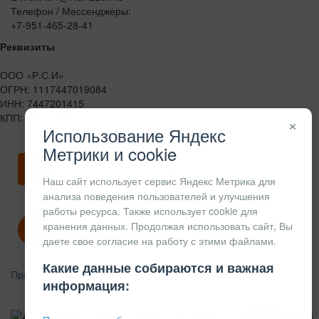
Телефон / Мессенджеры:
+7-951-465-28-41
Реквизиты
ООО «Р.С.И»
ОГРН: 1117447019084
ИНН: 7447201415
КПП: 744701001
×
Использование Яндекс
Метрики и cookie
Скачать карточку предприятия
Наш сайт использует сервис Яндекс Метрика для
анализа поведения пользователей и улучшения
работы ресурса. Также использует cookie для
хранения данных. Продолжая использовать сайт, Вы
Политика конфиденциальности
даете свое согласие на работу с этими файлами.
Какие данные собираются и важная
Правила возврата
информация:
АЛЮМИНИЕВЫЙ
КОНСТРУКЦИОННЫЙ