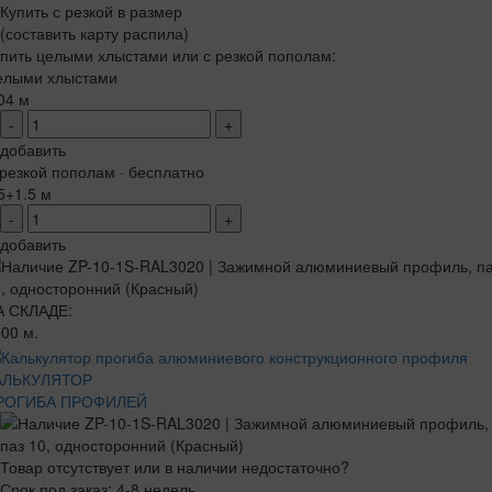
Купить с резкой в размер
(составить карту распила)
пить целыми хлыстами или с резкой пополам:
елыми хлыстами
04 м
-
+
добавить
резкой пополам · бесплатно
5+1.5 м
-
+
добавить
А СКЛАДЕ:
00 м.
АЛЬКУЛЯТОР
РОГИБА ПРОФИЛЕЙ
Товар отсутствует или в наличии недостаточно?
Срок под заказ: 4-8 недель