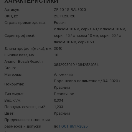
ХАРАКТЕРИСТИКИ
Артикул:
ZP-10-1S-RAL3020
ОКПД2:
25.11.23.120
Страна производства:
Россия
с пазом 10 мм, серия 40 / с пазом 10 мм,
Серия профилей:
серия 45 / с пазом 10 мм, серия 50 / с
пазом 10 мм, серия 60
Длина профиля(макс), мм:
3040
Ширина паза, мм:
10
Аналог Bosch Rexroth
3842993019 / 3842524064
Group:
Материал:
Алюминий
Порошково-полимерное / RAL3020 /
Покрытие:
Красный
Тип сырья:
Первичное
Вес, кг/м:
0.334
Площадь сечения, см2:
1,233
Цвет:
Красный
Предельные отклонения
размеров и допуски
по
ГОСТ 8617-2025