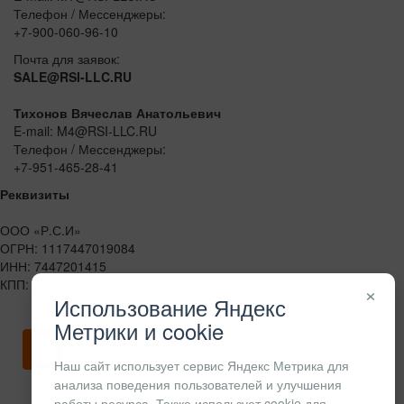
Телефон / Мессенджеры:
+7-900-060-96-10
Почта для заявок:
SALE@RSI-LLC.RU
Тихонов Вячеслав Анатольевич
E-mail: M4@RSI-LLC.RU
Телефон / Мессенджеры:
+7-951-465-28-41
Реквизиты
ООО «Р.С.И»
ОГРН: 1117447019084
ИНН: 7447201415
КПП: 744701001
×
Использование Яндекс
Метрики и cookie
Скачать карточку предприятия
Наш сайт использует сервис Яндекс Метрика для
анализа поведения пользователей и улучшения
работы ресурса. Также использует cookie для