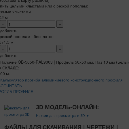
(составить карту распила)
пить целыми хлыстами или с резкой пополам:
елыми хлыстами
02 м
-
+
добавить
резкой пополам · бесплатно
5+1.5 м
-
+
добавить
А СКЛАДЕ:
00 м.
АССЧИТАТЬ
РОГИБ ПРОФИЛЯ
3D МОДЕЛЬ-ОНЛАЙН:
Нажми для просмотра в 3D ▼
ФАЙЛЫ ДЛЯ СКАЧИВАНИЯ | ЧЕРТЕЖИ |