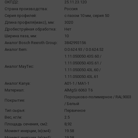
ОКПД2:
25.11.23.120
Страна производства:
Россия
Серия профилей:
с пазом 10 мм, серия 50
Длина профиля(макс), мм:
3020
Дробеструйная обработка:
Нет
Ширина паза, мм:
10
Аналог Bosch Rexroth Group:
3842993156
Аналог Item:
0.0.624.93 / 0.0.624.52
1.11.050050.43S.60 /
1.11.050050.43S.61 /
Аналог MayTec:
1.11.050050.43L.60 /
1.11.050050.43L.61
Аналог Kanya:
A01-1 / MA1-1
Материал:
AlMgSi 6063 Т6
Порошково-полимерное / RAL9003
Покрытие:
/ Белый
Тип сырья:
Первичное
Вес, кг/м:
2.5
Площадь сечения, см2:
8,92
Момент инерции, Ix(см4):
19.58
Момент инерции, Iy(см4):
19.58