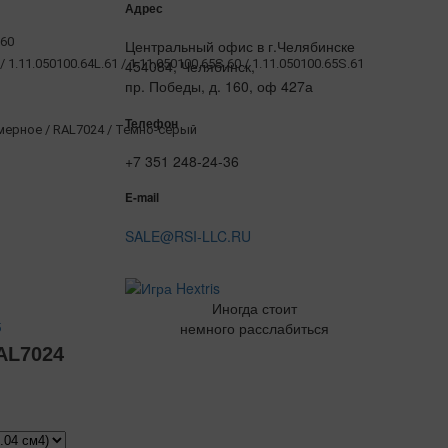
Адрес
.60
Центральный офис в г.Челябинске
/ 1.11.050100.64L.61 / 1.11.050100.65S.60 / 1.11.050100.65S.61
454084, Челябинск,
пр. Победы, д. 160, оф 427а
Телефон
рное / RAL7024 / Темно-серый
+7 351 248-24-36
E-mail
SALE@RSI-LLC.RU
Иногда стоит
немного расслабиться
5
AL7024