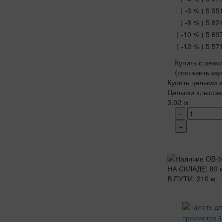
( -6 % )
5 95
( -8 % )
5 82
( -10 % )
5 69
( -12 % )
5 57
Купить с резк
(составить ка
Купить целыми х
Целыми хлыста
3.02 м
-
+
НА СКЛАДЕ: 80 
В ПУТИ: 210 м.