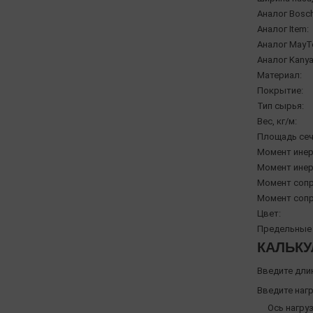
Аналог Bosch
Аналог Item:
Аналог MayT
Аналог Kanya
Материал:
Покрытие:
Тип сырья:
Вес, кг/м:
Площадь сеч
Момент инерц
Момент инерц
Момент сопр
Момент сопр
Цвет:
Предельные 
КАЛЬКУ
Введите дли
Введите нагр
Ось нагруз