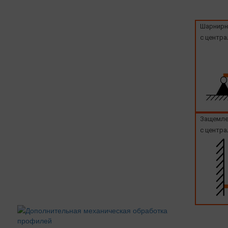
Шарнирн
с центра
Защемле
с центра