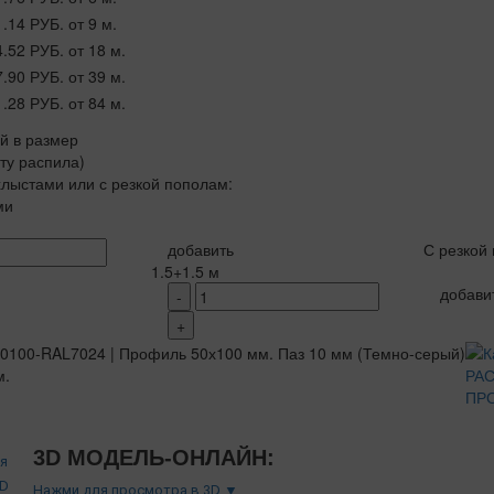
1.14 РУБ.
от 9 м.
4.52 РУБ.
от 18 м.
7.90 РУБ.
от 39 м.
1.28 РУБ.
от 84 м.
ой в размер
рту распила)
лыстами или с резкой пополам:
ми
добавить
С резкой
1.5+1.5 м
добави
-
+
м.
РА
ПР
3D МОДЕЛЬ-ОНЛАЙН:
Нажми для просмотра в 3D ▼