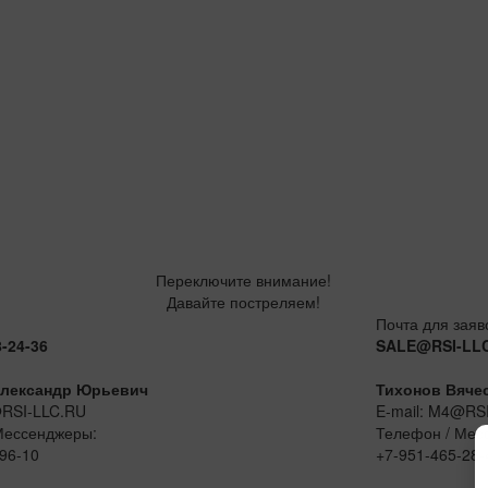
Переключите внимание!
Давайте постреляем!
Почта для заяв
8-24-36
SALE@RSI-LL
лександр Юрьевич
Тихонов Вяче
@RSI-LLC.RU
E-mail: M4@RS
Мессенджеры:
Телефон / Мес
96-10
+7-951-465-28-