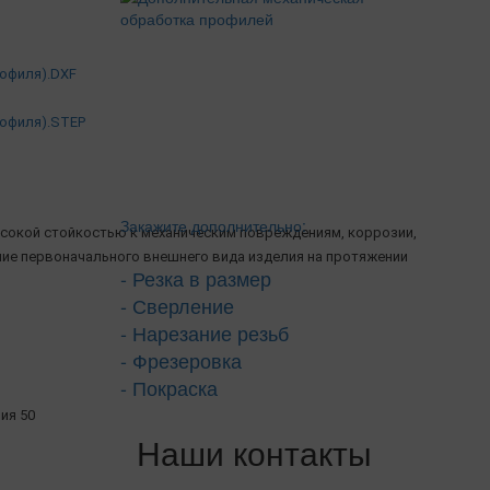
рофиля).DXF
рофиля).STEP
Закажите дополнительно:
сокой стойкостью к механическим повреждениям, коррозии,
ние первоначального внешнего вида изделия на протяжении
- Резка в размер
- Сверление
- Нарезание резьб
- Фрезеровка
- Покраска
рия 50
Наши контакты