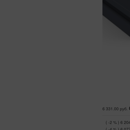
6 331.00 руб.
( -2 % )
6 20
( -4 % )
6 07