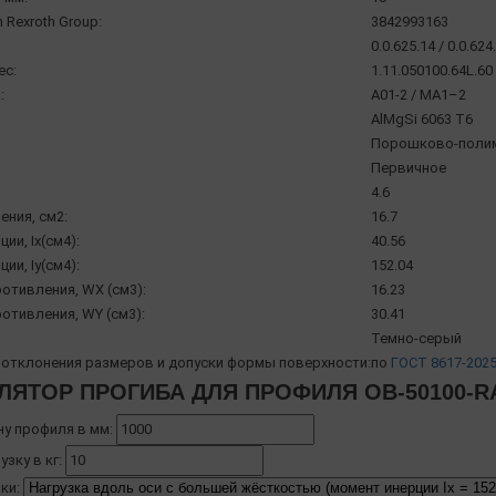
 Rexroth Group:
3842993163
0.0.625.14 / 0.0.624
ec:
1.11.050100.64L.60 
:
A01-2 / МА1–2
AlMgSi 6063 Т6
Порошково-полиме
Первичное
4.6
ения, см2:
16.7
ии, Ix(см4):
40.56
ии, Iy(см4):
152.04
отивления, WX (см3):
16.23
отивления, WY (см3):
30.41
Темно-серый
отклонения размеров и допуски формы поверхности:
по
ГОСТ 8617-202
ЛЯТОР ПРОГИБА ДЛЯ ПРОФИЛЯ OB-50100-R
ну профиля в мм:
узку в кг:
ки: