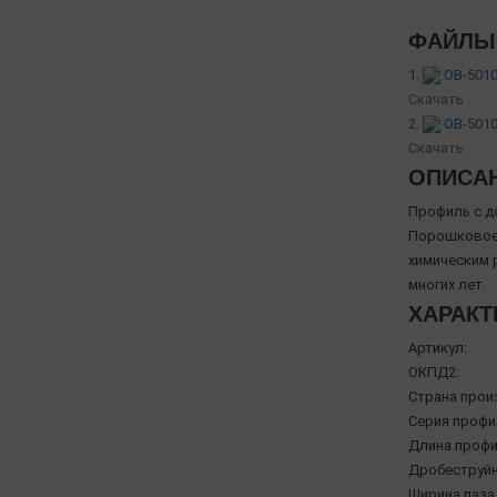
ФАЙЛЫ 
1.
OB-5010
Скачать
2.
OB-5010
Скачать
ОПИСА
Профиль с д
Порошковое 
химическим 
многих лет.
ХАРАКТ
Артикул:
ОКПД2:
Страна прои
Серия профи
Длина профи
Дробеструйн
Ширина паза,