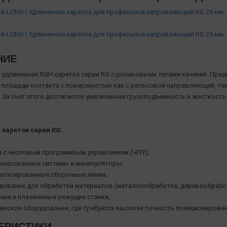
-LONG | Удлиненная каретка для профильной направляющей RG 25 мм, 
-LONG | Удлиненная каретка для профильной направляющей RG 25 мм, 
НИЕ
 удлиненная RGH каретка серии RG с роликовыми телами качения. Пред
 площади контакта с поверхностью как с рельсовой направляющей, так
 За счет этого достигается увеличенная грузоподъемность и жесткость
кареток серии RG:
и с числовым программным управлением (ЧПУ);
изированные системы и манипуляторы;
атизированные сборочные линии;
дование для обработки материалов (металлообработка, деревообработ
ные и плазменные режущие станки;
инское оборудование, где требуется высокая точность позиционирован
ЕРИСТИКИ