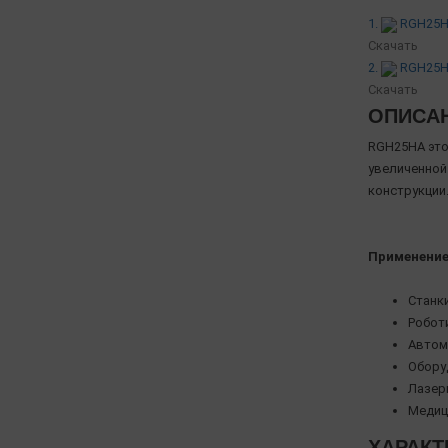
1.
RGH25HA
Скачать
2.
RGH25HA
Скачать
ОПИСА
RGH25HA это
увеличенной
конструкции.
Применение 
Станк
Робот
Автом
Обору
Лазер
Медиц
ХАРАКТ