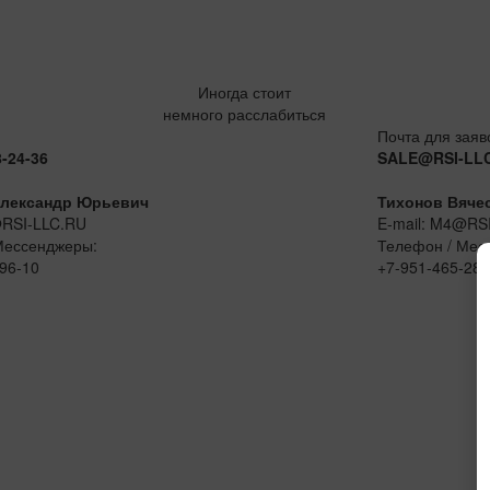
Иногда стоит
немного расслабиться
Почта для заяв
8-24-36
SALE@RSI-LL
лександр Юрьевич
Тихонов Вяче
@RSI-LLC.RU
E-mail: M4@RS
Мессенджеры:
Телефон / Мес
96-10
+7-951-465-28-