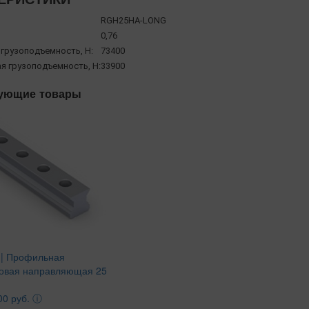
RGH25HA-LONG
0,76
 грузоподъемность, Н:
73400
я грузоподъемность, Н:
33900
ующие товары
| Профильная
овая направляющая 25
00 руб.
ⓘ