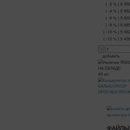
( -2 % )
6 05
( -4 % )
5 93
( -6 % )
5 80
( -8 % )
5 68
( -10 % )
5 56
( -12 % )
5 43
-
добавить
НА СКЛАДЕ:
40 шт.
КАЛЬКУЛЯТОР
ПРОГИБА ПРО
ФАЙЛЫ 