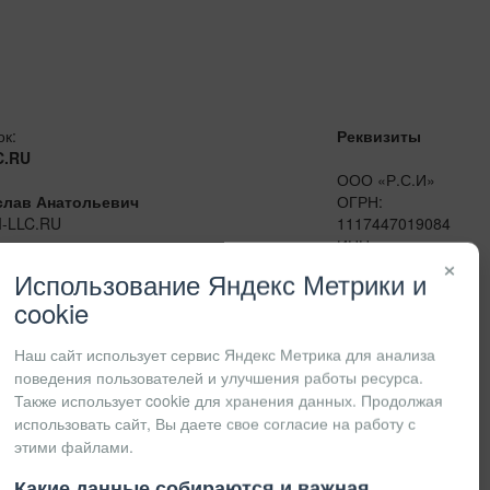
ок:
Реквизиты
C.RU
ООО «Р.С.И»
слав Анатольевич
ОГРН:
I-LLC.RU
1117447019084
сенджеры:
ИНН:
×
41
7447201415
Использование Яндекс Метрики и
КПП:
cookie
Наш сайт использует сервис Яндекс Метрика для анализа
поведения пользователей и улучшения работы ресурса.
Также использует cookie для хранения данных. Продолжая
использовать сайт, Вы даете свое согласие на работу с
этими файлами.
Какие данные собираются и важная