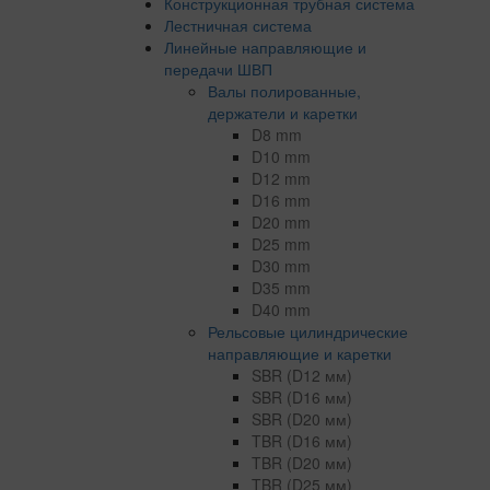
Конструкционная трубная система
Лестничная система
Линейные направляющие и
передачи ШВП
Валы полированные,
держатели и каретки
D8 mm
D10 mm
D12 mm
D16 mm
D20 mm
D25 mm
D30 mm
D35 mm
D40 mm
Рельсовые цилиндрические
направляющие и каретки
SBR (D12 мм)
SBR (D16 мм)
SBR (D20 мм)
TBR (D16 мм)
TBR (D20 мм)
TBR (D25 мм)