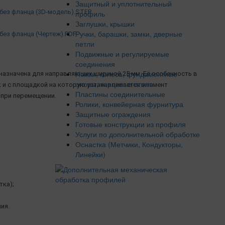
Защитный и уплотнительный
без фланца (3D-модель).STEP
профиль
Заглушки, крышки
Ручки, барашки, замки, дверные
без фланца (Чертеж).PDF
петли
Подвижные и регулируемые
соединения
Ножки, колеса, фундаментные
назначена для направляющих шириной 25 мм. Её особенность в
опоры, торцевые плиты
 и с площадкой на которую устанавливается элемент
Пластины соединительные
 при перемещении.
Ролики, конвейерная фурнитура
Защитные ограждения
Готовые конструкции из профиля
Услуги по дополнительной обработке
Оснастка (Метчики, Кондукторы,
Линейки)
ка);
ия.