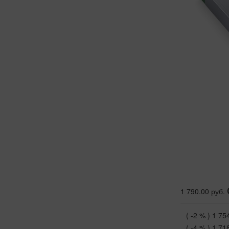
1 790.00 руб.
( -2 % )
1 75
( -4 % )
1 71