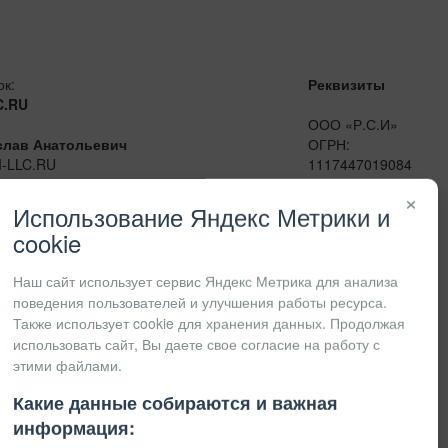
ок:
Реквизиты
C.RU
ООО «Р.С.И»
слав Анатольевич
ОГРН:
I-LLC.RU
1117447019084
сенджеры:
ИНН:
×
41
7447201415
Использование Яндекс Метрики и
КПП:
cookie
Наш сайт использует сервис Яндекс Метрика для анализа
поведения пользователей и улучшения работы ресурса.
Также использует cookie для хранения данных. Продолжая
использовать сайт, Вы даете свое согласие на работу с
этими файлами.
Какие данные собираются и важная
информация: