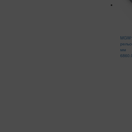
MGW1
рельс
мм
6860.