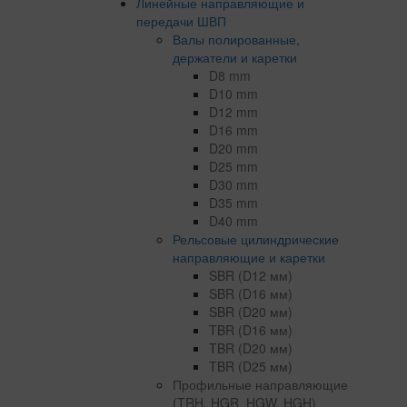
Линейные направляющие и
передачи ШВП
Валы полированные,
держатели и каретки
D8 mm
D10 mm
D12 mm
D16 mm
D20 mm
D25 mm
D30 mm
D35 mm
D40 mm
Рельсовые цилиндрические
направляющие и каретки
SBR (D12 мм)
SBR (D16 мм)
SBR (D20 мм)
TBR (D16 мм)
TBR (D20 мм)
TBR (D25 мм)
Профильные направляющие
(TRH, HGR, HGW, HGH)