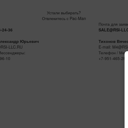
Устали выбирать?
Отвлекитесь с Pac-Man
Почта для заяв
8-24-36
SALE@RSI-LL
лександр Юрьевич
Тихонов Вяче
@RSI-LLC.RU
E-mail: M4@RS
Мессенджеры:
Телефон / Мес
96-10
+7-951-465-28-