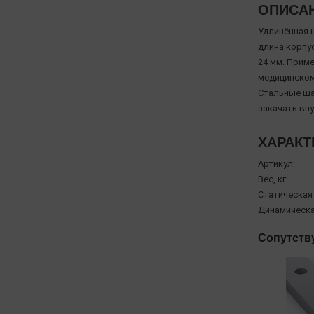
ОПИСА
Удлинённая 
длина корпу
24 мм. Приме
медицинском
Стальные ша
закачать вн
ХАРАКТ
Артикул:
Вес, кг:
Статическая
Динамическа
Сопутств