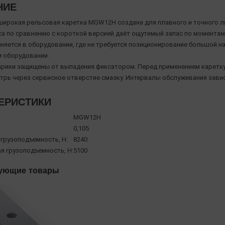
НИЕ
широкая рельсовая каретка MGW12H создана для плавного и точного л
са по сравнению с короткой версией даёт ощутимый запас по моментам
няется в оборудовании, где не требуется позиционирование большой наг
 оборудовании.
рики защищены от выпадения фиксатором. Перед применением каретку 
утрь через сервисное отверстие смазку. Интервалы обслуживания завис
ЕРИСТИКИ
MGW12H
0,105
 грузоподъемность, Н:
8240
я грузоподъемность, Н:
5100
ующие товары