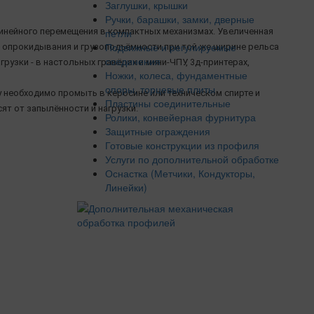
Заглушки, крышки
Ручки, барашки, замки, дверные
петли
инейного перемещения в компактных механизмах. Увеличенная
Подвижные и регулируемые
 опрокидывания и грузоподъёмности при той же ширине рельса
соединения
рузки - в настольных гравёрах и мини‑ЧПУ, 3д-принтерах,
Ножки, колеса, фундаментные
опоры, торцевые плиты
необходимо промыть в керосине или техническом спирте и
Пластины соединительные
ят от запылённости и нагрузки.
Ролики, конвейерная фурнитура
Защитные ограждения
Готовые конструкции из профиля
Услуги по дополнительной обработке
Оснастка (Метчики, Кондукторы,
Линейки)