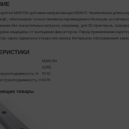
НИЕ
каретка MGN15H для мини‑направляющих MGN15. Увеличенная длина кор
юфт, обеспечивая точное линейное перемещение и большую устойчивост
ание без значительных нагрузок, например, для 3D-принтеров, граверо
рики защищены от выпадения фиксатором. Перед применением каретку 
утрь через сервисное отверстие смазку. Интервалы обслуживания завис
ЕРИСТИКИ
MGN15H
0,095
 грузоподъемность, Н:
9110
я грузоподъемность, Н:
6370
ующие товары