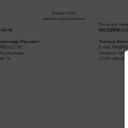
Иногда стоит
немного расслабиться
Почта для заяв
8-24-36
SALE@RSI-LL
лександр Юрьевич
Тихонов Вяче
@RSI-LLC.RU
E-mail: M4@RS
Мессенджеры:
Телефон / Мес
96-10
+7-951-465-28-