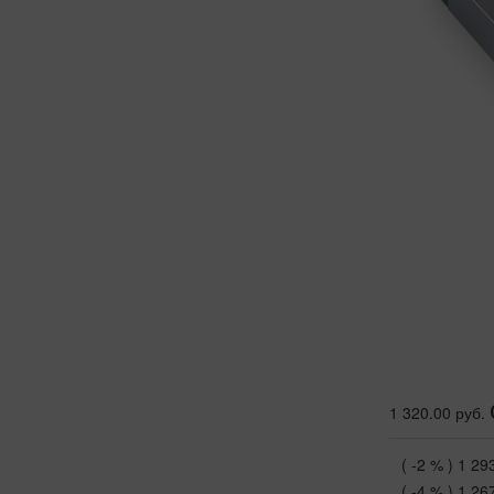
1 320.00 руб.
( -2 % )
1 29
( -4 % )
1 26