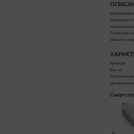
ОПИСА
Удлинённая 
уменьшает л
позициониров
Стальные ша
закачать вн
ХАРАКТ
Артикул:
Вес, кг:
Статическая
Динамическа
Сопутств