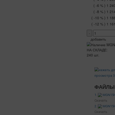
( -6 % )
1 24
( -8 % )
1 21
( -10 % )
1 18
( -12 % )
1 16
-
добавить
НА СКЛАДЕ:
240 шт.
ФАЙЛЫ 
1.
MGN15H 
Скачать
2.
MGN15H 
Скачать