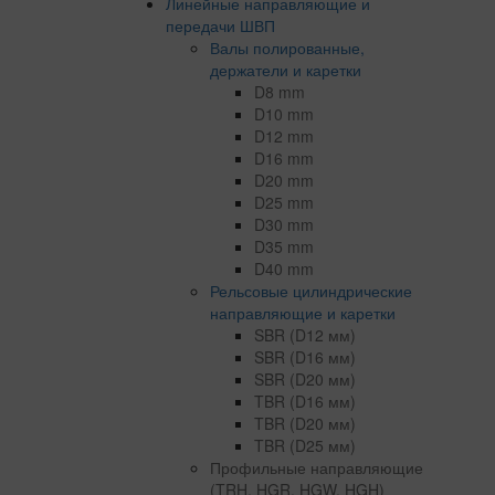
Линейные направляющие и
передачи ШВП
Валы полированные,
держатели и каретки
D8 mm
D10 mm
D12 mm
D16 mm
D20 mm
D25 mm
D30 mm
D35 mm
D40 mm
Рельсовые цилиндрические
направляющие и каретки
SBR (D12 мм)
SBR (D16 мм)
SBR (D20 мм)
TBR (D16 мм)
TBR (D20 мм)
TBR (D25 мм)
Профильные направляющие
(TRH, HGR, HGW, HGH)