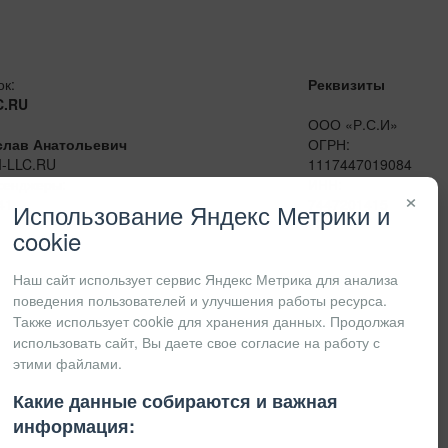
ок:
Реквизиты
C.RU
ООО «Р.С.И»
слав Анатольевич
ОГРН:
I-LLC.RU
1117447019084
сенджеры:
ИНН:
×
41
7447201415
Использование Яндекс Метрики и
КПП:
cookie
Наш сайт использует сервис Яндекс Метрика для анализа
поведения пользователей и улучшения работы ресурса.
Также использует cookie для хранения данных. Продолжая
использовать сайт, Вы даете свое согласие на работу с
этими файлами.
Какие данные собираются и важная
информация: