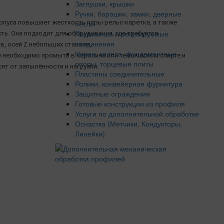
Заглушки, крышки
Ручки, барашки, замки, дверные
петли
пуса повышает жесткость пары рельс-каретка, а также
Подвижные и регулируемые
ь. Она подходит для оборудования, где требуется
соединения
в, осей Z небольших станков.
Ножки, колеса, фундаментные
необходимо промыть в керосине или техническом спирте и
опоры, торцевые плиты
ят от запылённости и нагрузки.
Пластины соединительные
Ролики, конвейерная фурнитура
Защитные ограждения
Готовые конструкции из профиля
Услуги по дополнительной обработке
Оснастка (Метчики, Кондукторы,
Линейки)