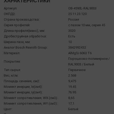
ХАРАКТЕРИСТИКИ
Артикул:
OB-4590L-RAL9003
ОКПД2:
25.11.23.120
Страна производства:
Россия
Серия профилей:
с пазом 10 мм, серия 45
Длина профиля(макс), мм:
3020
Дробеструйная обработка:
Есть
Ширина паза, мм:
10
Аналог Bosch Rexroth Group:
3842992432
Материал:
AlMgSi 6063 Т6
Порошково-полимерное /
Покрытие:
RAL9003 / Белый
Тип сырья:
Первичное
Вес, кг/м:
2.568
Площадь сечения, см2:
9,475
Момент инерции, Ix(см4):
19.45
Момент инерции, Iy(см4):
76.95
Момент сопротивления, WX (см3):
8,65
Момент сопротивления, WY (см3):
17,1
Цвет:
Белый