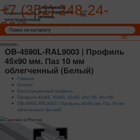
+7 (351) 248-24-
АЛЮМИНИЕВЫЙ
КОНСТРУКЦИОННЫЙ
(0)
ПРОФИЛЬ
36
Войти
Корзина: 0
Toggle
navigat
загрузка...
OB-4590L-RAL9003 | Профиль
45х90 мм. Паз 10 мм
облегченный (Белый)
Главная
Каталог
Конструкционный профиль
Профили 45х45, 45х60, 45х90, 45х135, 45х180
OB-4590L-RAL9003 | Профиль 45х90 мм. Паз 10 мм
облегченный (Белый)