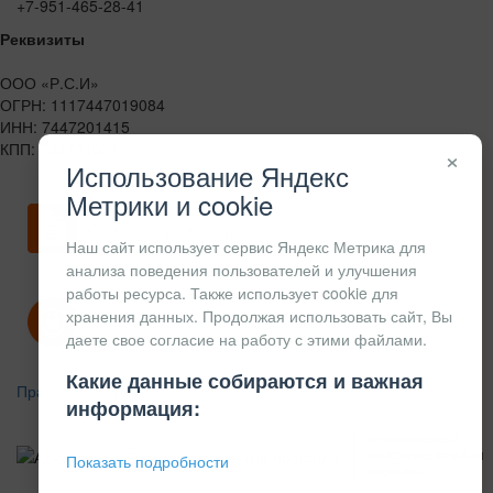
+7-951-465-28-41
Реквизиты
ООО «Р.С.И»
ОГРН: 1117447019084
ИНН: 7447201415
КПП: 744701001
×
Использование Яндекс
Метрики и cookie
Скачать карточку предприятия
Наш сайт использует сервис Яндекс Метрика для
анализа поведения пользователей и улучшения
работы ресурса. Также использует cookie для
хранения данных. Продолжая использовать сайт, Вы
Политика конфиденциальности
даете свое согласие на работу с этими файлами.
Какие данные собираются и важная
Правила возврата
информация:
АЛЮМИНИЕВЫЙ
КОНСТРУКЦИОННЫЙ
Показать подробности
ПРОФИЛЬ