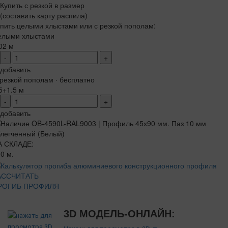
Купить с резкой в размер
(составить карту распила)
пить целыми хлыстами или с резкой пополам:
елыми хлыстами
02 м
-
+
добавить
резкой пополам · бесплатно
5+1.5 м
-
+
добавить
А СКЛАДЕ:
0 м.
АССЧИТАТЬ
РОГИБ ПРОФИЛЯ
3D МОДЕЛЬ-ОНЛАЙН: