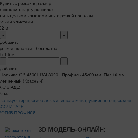
Купить с резкой в размер
(составить карту распила)
пить целыми хлыстами или с резкой пополам:
елыми хлыстами
02 м
-
+
добавить
резкой пополам · бесплатно
5+1.5 м
-
+
добавить
А СКЛАДЕ:
0 м.
АССЧИТАТЬ
РОГИБ ПРОФИЛЯ
3D МОДЕЛЬ-ОНЛАЙН: