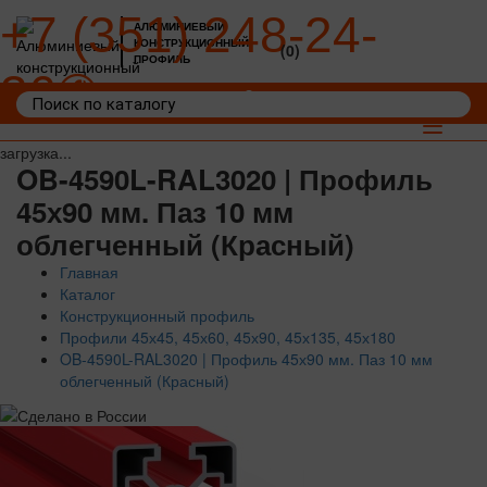
+7 (351) 248-24-
АЛЮМИНИЕВЫЙ
КОНСТРУКЦИОННЫЙ
(0)
ПРОФИЛЬ
36
Войти
Корзина: 0
Toggle
navigat
загрузка...
OB-4590L-RAL3020 | Профиль
45х90 мм. Паз 10 мм
облегченный (Красный)
Главная
Каталог
Конструкционный профиль
Профили 45х45, 45х60, 45х90, 45х135, 45х180
OB-4590L-RAL3020 | Профиль 45х90 мм. Паз 10 мм
облегченный (Красный)