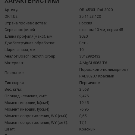
ХАРАКТЕРИСТИКИ
Артикул:
OB-4590L-RAL3020
ОКПД2:
25.11.23.120
Страна производства:
Россия
Серия профилей:
с пазом 10 мм, серия 45
Длина профиля(макс), мм:
3020
Дробеструйная обработка:
Есть
Ширина паза, мм:
10
Аналог Bosch Rexroth Group:
3842992432
Материал:
AlMgSi 6063 Т6
Порошково-полимерное /
Покрытие:
RAL3020 / Красный
Тип сырья:
Первичное
Вес, кг/м:
2.568
Площадь сечения, см2:
9,475
Момент инерции, Ix(см4):
19.45
Момент инерции, Iy(см4):
76.95
Момент сопротивления, WX (см3):
8,65
Момент сопротивления, WY (см3):
17,1
Цвет:
Красный