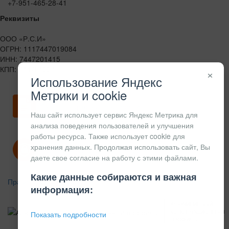
+7-951-465-28-41
Реквизиты
ООО «Р.С.И»
ОГРН: 1117447019084
ИНН: 7447201415
КПП: 744701001
×
Использование Яндекс
Метрики и cookie
Скачать карточку предприятия
Наш сайт использует сервис Яндекс Метрика для
анализа поведения пользователей и улучшения
работы ресурса. Также использует cookie для
хранения данных. Продолжая использовать сайт, Вы
Политика конфиденциальности
даете свое согласие на работу с этими файлами.
Какие данные собираются и важная
Правила возврата
информация:
АЛЮМИНИЕВЫЙ
КОНСТРУКЦИОННЫЙ
Показать подробности
ПРОФИЛЬ