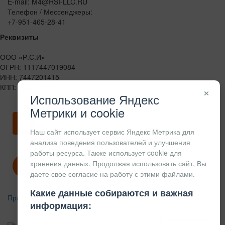
E-mail: M4@RSI-LLC.RU
Телефон / Мессенджеры:
+7-951-465-28-41
Реквизиты
ООО «Р.С.И»
ОГРН: 1117447019084
ИНН: 7447201415
КПП: 744701001
×
Использование Яндекс
Метрики и cookie
Скачать карточку предприятия
Наш сайт использует сервис Яндекс Метрика для
анализа поведения пользователей и улучшения
работы ресурса. Также использует cookie для
хранения данных. Продолжая использовать сайт, Вы
Политика конфиденциальности
даете свое согласие на работу с этими файлами.
Какие данные собираются и важная
Правила возврата
информация:
АЛЮМИНИЕВЫЙ