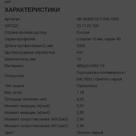
лет.
ХАРАКТЕРИСТИКИ
Артикул:
OB-4040S10-T-RAL7035
ОКПД2:
25.11.23.120
Страна производства:
Россия
Серия профилей:
с пазом 10 мм, серия 40
Длина профиля(макс), мм:
3020
Дробеструйная обработка:
Нет
Ширина паза, мм:
10
Материал:
AlMgSi 6063 Т6
Порошково-полимерное /
Покрытие:
RAL7035 / Светло-серый
Тип сырья:
Первичное
Вес, кг/м:
1.18
Площадь сечения, см2:
4,35
Момент инерции, Ix(см4):
5,93
Момент инерции, Iy(см4):
5,93
Момент сопротивления, WX (см3):
2.96
Момент сопротивления, WY (см3):
2.96
Цвет:
Светло-серый