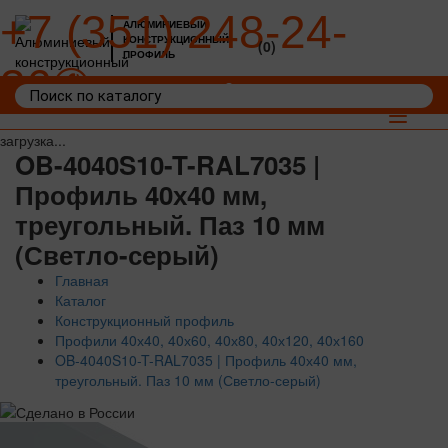
+7 (351) 248-24-
АЛЮМИНИЕВЫЙ
КОНСТРУКЦИОННЫЙ
(0)
ПРОФИЛЬ
36
Войти
Корзина: 0
Toggle
navigat
загрузка...
OB-4040S10-T-RAL7035 |
Профиль 40х40 мм,
треугольный. Паз 10 мм
(Светло-серый)
Главная
Каталог
Конструкционный профиль
Профили 40х40, 40х60, 40х80, 40х120, 40х160
OB-4040S10-T-RAL7035 | Профиль 40х40 мм,
треугольный. Паз 10 мм (Светло-серый)