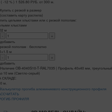
( -12 % )
1 526.80 РУБ.
от 300 м.
Купить с резкой в размер
(составить карту распила)
пить целыми хлыстами или с резкой пополам:
елыми хлыстами
02 м
-
+
добавить
резкой пополам · бесплатно
5+1.5 м
-
+
добавить
А СКЛАДЕ:
0 м.
АССЧИТАТЬ
РОГИБ ПРОФИЛЯ