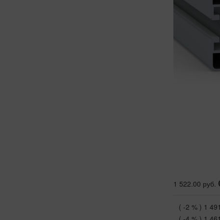
1 522.00 руб.
( -2 % )
1 49
( -4 % )
1 46