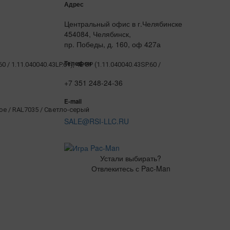
Адрес
Центральный офис в г.Челябинске
454084, Челябинск,
пр. Победы, д. 160, оф 427а
Телефон
60 / 1.11.040040.43LP.61), 4E SP (1.11.040040.43SP.60 /
+7 351 248-24-36
E-mail
 / RAL7035 / Светло-серый
SALE@RSI-LLC.RU
Устали выбирать?
Отвлекитесь с Pac-Man