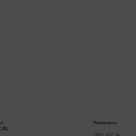
ок:
Реквизиты
C.RU
ООО «Р.С.И»