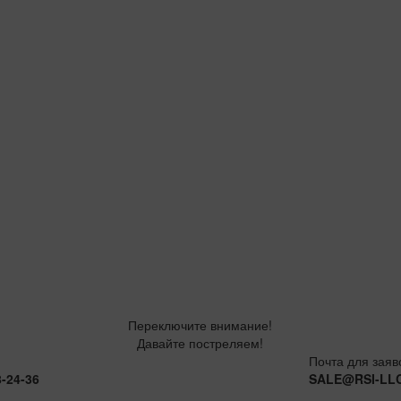
Переключите внимание!
Давайте постреляем!
Почта для заяв
8-24-36
SALE@RSI-LL