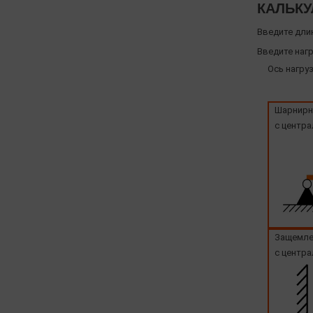
КАЛЬКУ
Введите дли
Введите нагр
Ось нагруз
Шарнирн
с центра
Защемле
с центра