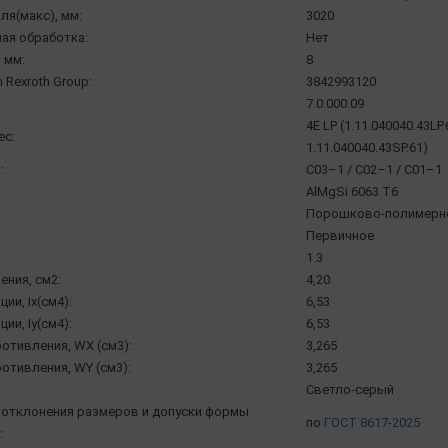
ля(макс), мм:
3020
ая обработка:
Нет
 мм:
8
 Rexroth Group:
3842993120
7.0.000.09
4E LP (1.11.040040.43LP.
ec:
1.11.040040.43SP.61)
:
C03–1 / C02–1 / С01–1
AlMgSi 6063 Т6
Порошково-полимерное
Первичное
1.3
ения, см2:
4,20
ии, Ix(см4):
6,53
ии, Iy(см4):
6,53
отивления, WX (см3):
3,265
отивления, WY (см3):
3,265
Светло-серый
отклонения размеров и допуски формы
по
ГОСТ 8617-2025
: