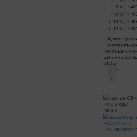
( -6 % )
1 43
( -8 % )
1 40
( -10 % )
1 36
( -12 % )
1 33
Купить с резк
(составить ка
Купить целыми х
Целыми хлыста
3.02 м
-
+
НА СКЛАДЕ:
4800 м.
РАССЧИТАТЬ
ПРОГИБ ПРОФ