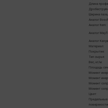
Длина профи
Дробеструйн
Ширина паза,
Аналог Bosch
Аналог Item:
Аналог MayT
Аналог Kanya
Материал:
Покрытие:
Тип сырья:
Вес, кг/м:
Площадь сеч
Момент инерц
Момент инерц
Момент сопр
Момент сопр
Цвет:
Предельные 
поверхности