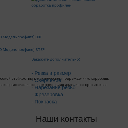
(2D Модель профиля).DXF
(3D Модель профиля).STEP
Закажите дополнительно:
- Резка в размер
- Сверление
сокой стойкостью к механическим повреждениям, коррозии,
ние первоначального внешнего вида изделия на протяжении
- Нарезание резьб
- Фрезеровка
- Покраска
Наши контакты