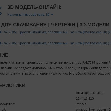
3D МОДЕЛЬ-ОНЛАЙН:
Нажми для просмотра в 3D ▼
ДЛЯ СКАЧИВАНИЯ | ЧЕРТЕЖИ | 3D-МОДЕЛИ
L-RAL7035 | Профиль 40х40 мм, облегченный. Паз 8 мм (Светло-серый) 
L-RAL7035 | Профиль 40х40 мм, облегченный. Паз 8 мм (Светло-серый) 
НИЕ
ополнительным порошково-полимерным покрытием RAL7035, матовый.
напыление создаёт долговечный матовый слой, который обладает вы
реагентам и ультрафиолетовому излучению. Это обеспечивает сохране
ЕРИСТИКИ
OB-4040L-RAL7035
25.11.23.120
зводства:
Россия
лей:
с пазом 8 мм, серия 40