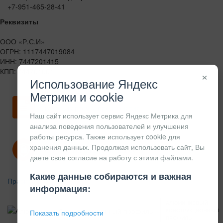
+7-951-465-28-41
Реквизиты
ООО «Р.С.И»
ОГРН: 1117447019084
ИНН: 7447201415
КПП: 744701001
×
Использование Яндекс
Метрики и cookie
Скачать карточку предприятия
Наш сайт использует сервис Яндекс Метрика для
анализа поведения пользователей и улучшения
работы ресурса. Также использует cookie для
хранения данных. Продолжая использовать сайт, Вы
Политика конфиденциальности
даете свое согласие на работу с этими файлами.
Какие данные собираются и важная
Правила возврата
информация:
АЛЮМИНИЕВЫЙ
КОНСТРУКЦИОННЫЙ
Показать подробности
ПРОФИЛЬ