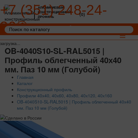
+7 (351) 248-24-
АЛЮМИНИЕВЫЙ
КОНСТРУКЦИОННЫЙ
(0)
ПРОФИЛЬ
36
Войти
Корзина: 0
Toggle
navigat
загрузка...
OB-4040S10-SL-RAL5015 |
Профиль облегченный 40х40
мм. Паз 10 мм (Голубой)
Главная
Каталог
Конструкционный профиль
Профили 40х40, 40х60, 40х80, 40х120, 40х160
OB-4040S10-SL-RAL5015 | Профиль облегченный 40х40
мм. Паз 10 мм (Голубой)