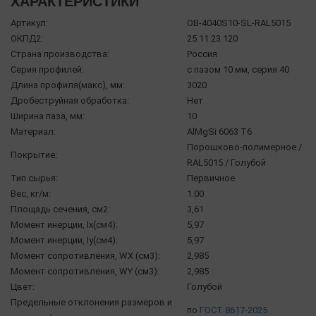
ХАРАКТЕРИСТИКИ
Артикул:
OB-4040S10-SL-RAL5015
ОКПД2:
25.11.23.120
Страна производства:
Россия
Серия профилей:
с пазом 10 мм, серия 40
Длина профиля(макс), мм:
3020
Дробеструйная обработка:
Нет
Ширина паза, мм:
10
Материал:
AlMgSi 6063 Т6
Порошково-полимерное /
Покрытие:
RAL5015 / Голубой
Тип сырья:
Первичное
Вес, кг/м:
1.00
Площадь сечения, см2:
3,61
Момент инерции, Ix(см4):
5,97
Момент инерции, Iy(см4):
5,97
Момент сопротивления, WX (см3):
2,985
Момент сопротивления, WY (см3):
2,985
Цвет:
Голубой
Предельные отклонения размеров и
по
ГОСТ 8617-2025