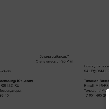
Устали выбирать?
Отвлекитесь с Pac-Man
Почта для заяв
8-24-36
SALE@RSI-LL
лександр Юрьевич
Тихонов Вяче
@RSI-LLC.RU
E-mail: M4@RS
Мессенджеры:
Телефон / Мес
96-10
+7-951-465-28-