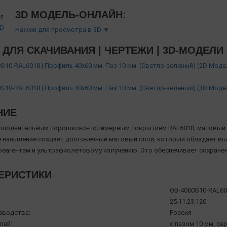
3D МОДЕЛЬ-ОНЛАЙН:
Нажми для просмотра в 3D ▼
ДЛЯ СКАЧИВАНИЯ | ЧЕРТЕЖИ | 3D-МОДЕЛИ
S10-RAL6018 | Профиль 40х60 мм. Паз 10 мм. (Светло-зеленый) (2D Мод
S10-RAL6018 | Профиль 40х60 мм. Паз 10 мм. (Светло-зеленый) (3D Мод
НИЕ
ополнительным порошково-полимерным покрытием RAL6018, матовый.
напыление создаёт долговечный матовый слой, который обладает вы
реагентам и ультрафиолетовому излучению. Это обеспечивает сохране
ЕРИСТИКИ
OB-4060S10-RAL60
25.11.23.120
зводства:
Россия
лей:
с пазом 10 мм, се