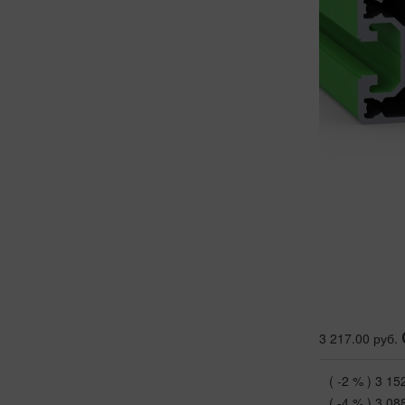
3 217.00 руб.
( -2 % )
3 15
( -4 % )
3 08