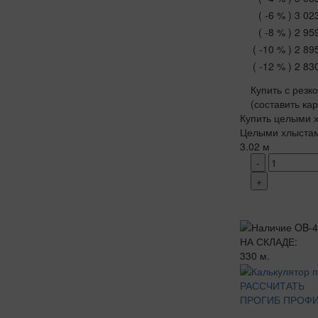
( -6 % )
3 02
( -8 % )
2 95
( -10 % )
2 89
( -12 % )
2 83
Купить с резк
(составить ка
Купить целыми х
Целыми хлыста
3.02 м
-
+
НА СКЛАДЕ:
330 м.
РАССЧИТАТЬ
ПРОГИБ ПРОФ