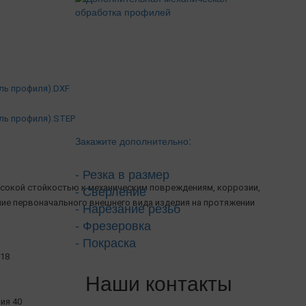
ель профиля).DXF
ель профиля).STEP
Закажите дополнительно:
- Резка в размер
- Сверление
сокой стойкостью к механическим повреждениям, коррозии,
ние первоначального внешнего вида изделия на протяжении
- Нарезание резьб
- Фрезеровка
- Покраска
18
Наши контакты
рия 40