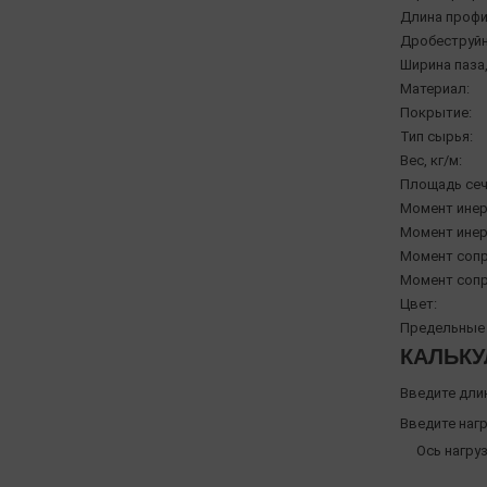
Длина профи
Дробеструйн
Ширина паза,
Материал:
Покрытие:
Тип сырья:
Вес, кг/м:
Площадь сеч
Момент инерц
Момент инерц
Момент сопр
Момент сопр
Цвет:
Предельные 
КАЛЬКУ
Введите дли
Введите нагр
Ось нагруз