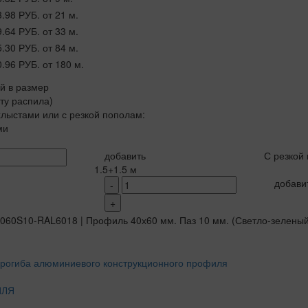
3.98 РУБ.
от 21 м.
9.64 РУБ.
от 33 м.
5.30 РУБ.
от 84 м.
0.96 РУБ.
от 180 м.
ой в размер
рту распила)
лыстами или с резкой пополам:
ми
добавить
С резкой
1.5+1.5 м
добави
-
+
ИЛЯ