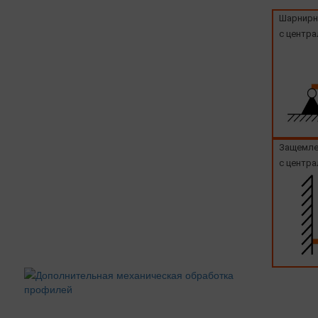
Шарнирн
с центра
Защемле
с центра