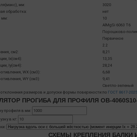
ля(макс), мм:
3020
ая обработка:
нет
 мм:
10
AlMgSi 6063 Т6
Порошково-полиме
Первичное
2.2
ения, см2:
8,21
ии, Ix(см4):
13,35
ии, Iy(см4):
28,24
отивления, WX (см3):
6,68
отивления, WY (см3):
9,41
Светло-зеленый
отклонения размеров и допуски формы поверхности:
по
ГОСТ 8617-202
ЛЯТОР ПРОГИБА ДЛЯ ПРОФИЛЯ OB-4060S10
ну профиля в мм:
узку в кг:
ки:
СХЕМЫ КРЕПЛЕНИЯ БАЛКИ И