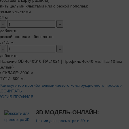
(составить карту распила)
пить целыми хлыстами или с резкой пополам:
елыми хлыстами
02 м
-
+
добавить
резкой пополам · бесплатно
5+1.5 м
-
+
добавить
 СКЛАДЕ: 3900 м.
ПУТИ: 600 м.
АССЧИТАТЬ
РОГИБ ПРОФИЛЯ
3D МОДЕЛЬ-ОНЛАЙН:
Нажми для просмотра в 3D ▼