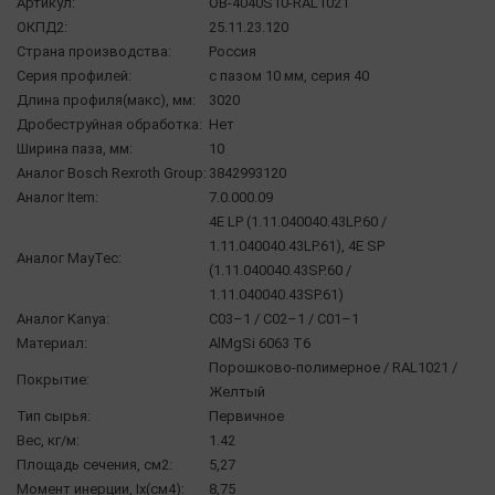
Артикул:
OB-4040S10-RAL1021
ОКПД2:
25.11.23.120
Страна производства:
Россия
Серия профилей:
с пазом 10 мм, серия 40
Длина профиля(макс), мм:
3020
Дробеструйная обработка:
Нет
Ширина паза, мм:
10
Аналог Bosch Rexroth Group:
3842993120
Аналог Item:
7.0.000.09
4E LP (1.11.040040.43LP.60 /
1.11.040040.43LP.61), 4E SP
Аналог MayTec:
(1.11.040040.43SP.60 /
1.11.040040.43SP.61)
Аналог Kanya:
C03–1 / C02–1 / С01–1
Материал:
AlMgSi 6063 Т6
Порошково-полимерное / RAL1021 /
Покрытие:
Желтый
Тип сырья:
Первичное
Вес, кг/м:
1.42
Площадь сечения, см2:
5,27
Момент инерции, Ix(см4):
8,75