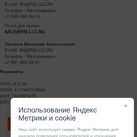
E-mail: M1@RSI-LLC.RU
Телефон / Мессенджеры:
+7-900-060-96-10
Почта для заявок:
SALE@RSI-LLC.RU
Тихонов Вячеслав Анатольевич
E-mail: M4@RSI-LLC.RU
Телефон / Мессенджеры:
+7-951-465-28-41
Реквизиты
ООО «Р.С.И»
ОГРН: 1117447019084
ИНН: 7447201415
КПП: 744701001
×
Использование Яндекс
Метрики и cookie
Скачать карточку предприятия
Наш сайт использует сервис Яндекс Метрика для
анализа поведения пользователей и улучшения