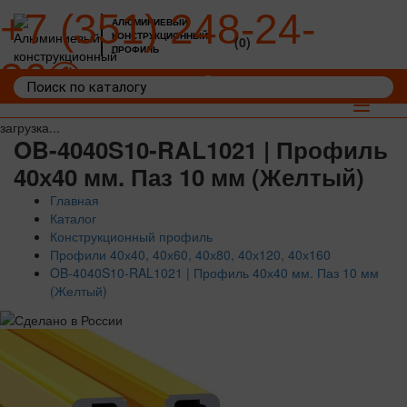
+7 (351) 248-24-
АЛЮМИНИЕВЫЙ
КОНСТРУКЦИОННЫЙ
(0)
ПРОФИЛЬ
36
Войти
Корзина: 0
Toggle
navigat
загрузка...
OB-4040S10-RAL1021 | Профиль
40х40 мм. Паз 10 мм (Желтый)
Главная
Каталог
Конструкционный профиль
Профили 40х40, 40х60, 40х80, 40х120, 40х160
OB-4040S10-RAL1021 | Профиль 40х40 мм. Паз 10 мм
(Желтый)