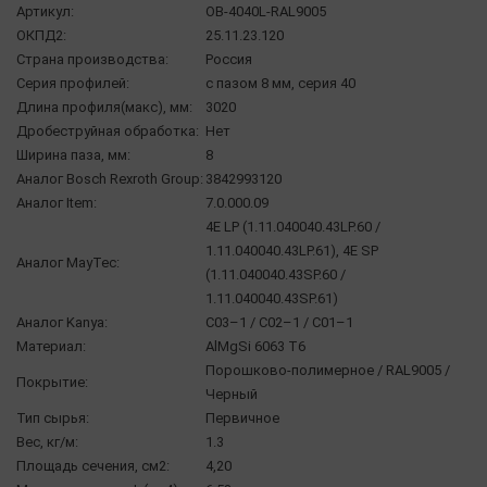
Артикул:
OB-4040L-RAL9005
ОКПД2:
25.11.23.120
Страна производства:
Россия
Серия профилей:
с пазом 8 мм, серия 40
Длина профиля(макс), мм:
3020
Дробеструйная обработка:
Нет
Ширина паза, мм:
8
Аналог Bosch Rexroth Group:
3842993120
Аналог Item:
7.0.000.09
4E LP (1.11.040040.43LP.60 /
1.11.040040.43LP.61), 4E SP
Аналог MayTec:
(1.11.040040.43SP.60 /
1.11.040040.43SP.61)
Аналог Kanya:
C03–1 / C02–1 / С01–1
Материал:
AlMgSi 6063 Т6
Порошково-полимерное / RAL9005 /
Покрытие:
Черный
Тип сырья:
Первичное
Вес, кг/м:
1.3
Площадь сечения, см2:
4,20