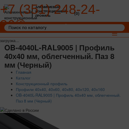
+7 (351) 248-24-
АЛЮМИНИЕВЫЙ
КОНСТРУКЦИОННЫЙ
(0)
ПРОФИЛЬ
36
Войти
Корзина: 0
Toggle
navigat
загрузка...
OB-4040L-RAL9005 | Профиль
40х40 мм, облегченный. Паз 8
мм (Черный)
Главная
Каталог
Конструкционный профиль
Профили 40х40, 40х60, 40х80, 40х120, 40х160
OB-4040L-RAL9005 | Профиль 40х40 мм, облегченный.
Паз 8 мм (Черный)