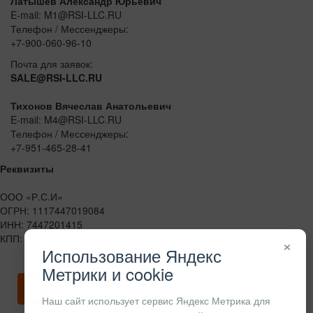
Латышев Александр Юрьевич
E-mail: M1@RSI-LLC.RU
Телефон / Мессенджеры:
+7-900-060-96-10
Почта для заявок:
SALE@RSI-LLC.RU
Тихонов Вячеслав Анатольевич
E-mail: M4@RSI-LLC.RU
Телефон / Мессенджеры:
+7-951-465-28-41
Реквизиты
ООО «Р.С.И»
ОГРН: 1117447019084
ИНН: 7447201415
КПП: 744701001
×
Использование Яндекс
Метрики и cookie
Скачать карточку предприятия
Наш сайт использует сервис Яндекс Метрика для