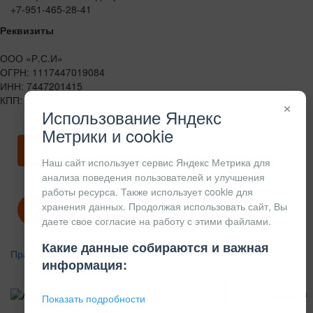
+7-951-465-28-41
Реквизиты
ООО «Р.С.И»
ОГРН: 1117447019084
ИНН: 7447201415
КПП: 744701001
×
Использование Яндекс
Метрики и cookie
Скачать карточку предприятия
Наш сайт использует сервис Яндекс Метрика для
анализа поведения пользователей и улучшения
работы ресурса. Также использует cookie для
хранения данных. Продолжая использовать сайт, Вы
Политика конфиденциальности
даете свое согласие на работу с этими файлами.
Какие данные собираются и важная
Правила возврата
информация:
АЛЮМИНИЕВЫЙ
КОНСТРУКЦИОННЫЙ
Показать подробности
ПРОФИЛЬ