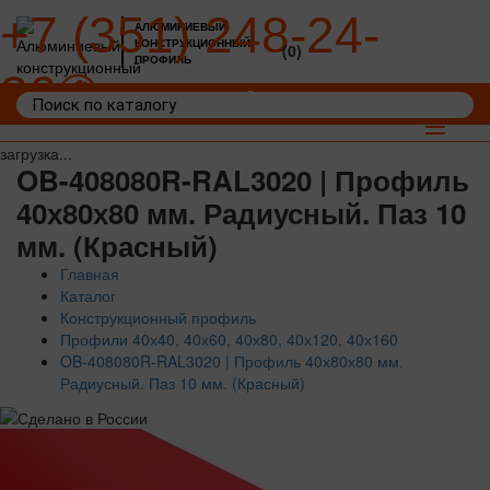
+7 (351) 248-24-
АЛЮМИНИЕВЫЙ
КОНСТРУКЦИОННЫЙ
(0)
ПРОФИЛЬ
36
Войти
Корзина: 0
Toggle
navigat
загрузка...
OB-408080R-RAL3020 | Профиль
40х80х80 мм. Радиусный. Паз 10
мм. (Красный)
Главная
Каталог
Конструкционный профиль
Профили 40х40, 40х60, 40х80, 40х120, 40х160
OB-408080R-RAL3020 | Профиль 40х80х80 мм.
Радиусный. Паз 10 мм. (Красный)