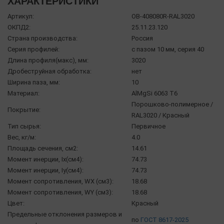
ХАРАКТЕРИСТИКИ
Артикул:
OB-408080R-RAL3020
ОКПД2:
25.11.23.120
Страна производства:
Россия
Серия профилей:
с пазом 10 мм, серия 40
Длина профиля(макс), мм:
3020
Дробеструйная обработка:
нет
Ширина паза, мм:
10
Материал:
AlMgSi 6063 Т6
Порошково-полимерное /
Покрытие:
RAL3020 / Красный
Тип сырья:
Первичное
Вес, кг/м:
4.0
Площадь сечения, см2:
14.61
Момент инерции, Ix(см4):
74.73
Момент инерции, Iy(см4):
74.73
Момент сопротивления, WX (см3):
18.68
Момент сопротивления, WY (см3):
18.68
Цвет:
Красный
Предельные отклонения размеров и
по
ГОСТ 8617-2025