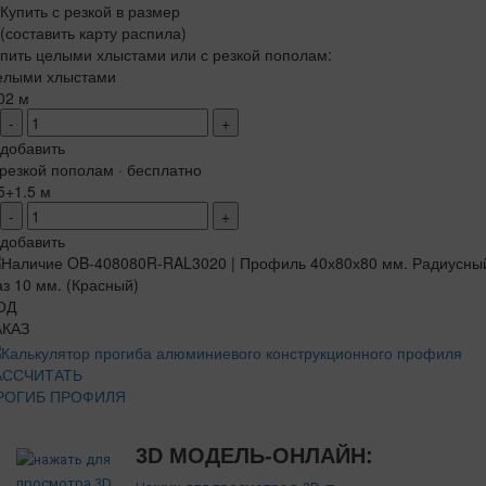
Купить с резкой в размер
(составить карту распила)
пить целыми хлыстами или с резкой пополам:
елыми хлыстами
02 м
-
+
добавить
резкой пополам · бесплатно
5+1.5 м
-
+
добавить
ОД
АКАЗ
АССЧИТАТЬ
РОГИБ ПРОФИЛЯ
3D МОДЕЛЬ-ОНЛАЙН: