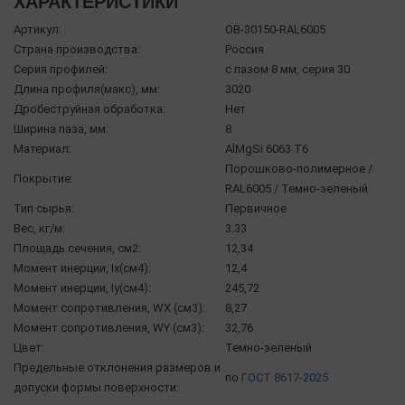
ХАРАКТЕРИСТИКИ
Артикул:
OB-30150-RAL6005
Страна производства:
Россия
Серия профилей:
с пазом 8 мм, серия 30
Длина профиля(макс), мм:
3020
Дробеструйная обработка:
Нет
Ширина паза, мм:
8
Материал:
AlMgSi 6063 Т6
Порошково-полимерное /
Покрытие:
RAL6005 / Темно-зеленый
Тип сырья:
Первичное
Вес, кг/м:
3.33
Площадь сечения, см2:
12,34
Момент инерции, Ix(см4):
12,4
Момент инерции, Iy(см4):
245,72
Момент сопротивления, WX (см3):
8,27
Момент сопротивления, WY (см3):
32,76
Цвет:
Темно-зеленый
Предельные отклонения размеров и
по
ГОСТ 8617-2025
допуски формы поверхности: