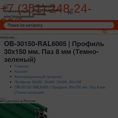
+7 (351) 248-24-
АЛЮМИНИЕВЫЙ
КОНСТРУКЦИОННЫЙ
(0)
ПРОФИЛЬ
36
Войти
Корзина: 0
Toggle
navigat
загрузка...
OB-30150-RAL6005 | Профиль
30х150 мм. Паз 8 мм (Темно-
зеленый)
Главная
Каталог
Конструкционный профиль
Профили 30х30, 30х60, 30х90, 30х120
OB-30150-RAL6005 | Профиль 30х150 мм. Паз 8 мм
(Темно-зеленый)