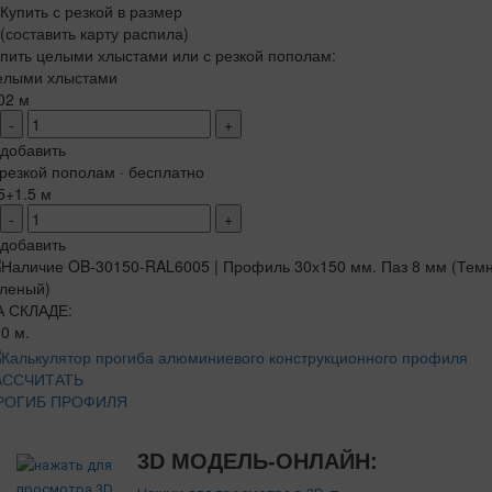
Купить с резкой в размер
(составить карту распила)
пить целыми хлыстами или с резкой пополам:
елыми хлыстами
02 м
-
+
добавить
резкой пополам · бесплатно
5+1.5 м
-
+
добавить
А СКЛАДЕ:
0 м.
АССЧИТАТЬ
РОГИБ ПРОФИЛЯ
3D МОДЕЛЬ-ОНЛАЙН: