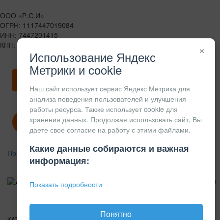
ООО «Р.С.И»
ОГРН: 1117447019084
ИНН: 7447201415
КПП: 744701001
×
Использование Яндекс
Метрики и cookie
Скачать карточку предприятия
Наш сайт использует сервис Яндекс Метрика для
анализа поведения пользователей и улучшения
работы ресурса. Также использует cookie для
хранения данных. Продолжая использовать сайт, Вы
Политика конфиденциальности
даете свое согласие на работу с этими файлами.
Какие данные собираются и важная
Правила возврата
информация:
АЛЮМИНИЕВЫЙ
КОНСТРУКЦИОННЫЙ
Показать подробности
ПРОФИЛЬ
Понятно
КАТАЛОГ
О
ПОКУПАТЕЛЯМ
ВАКАНСИИ
ПРАЙС
НОВОСТИ
КОНТАКТЫ