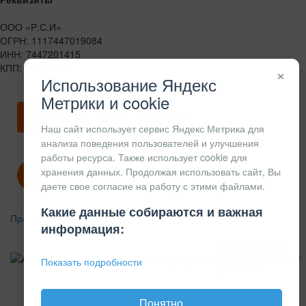
ООО «Р.С.И»
ОГРН: 1117447019084
ИНН: 7447201415
КПП: 744701001
×
Использование Яндекс
Метрики и cookie
Скачать карточку предприятия
Наш сайт использует сервис Яндекс Метрика для
анализа поведения пользователей и улучшения
работы ресурса. Также использует cookie для
хранения данных. Продолжая использовать сайт, Вы
Политика конфиденциальности
даете свое согласие на работу с этими файлами.
Какие данные собираются и важная
Правила возврата
информация:
АЛЮМИНИЕВЫЙ
КОНСТРУКЦИОННЫЙ
Показать подробности
ПРОФИЛЬ
Понятно