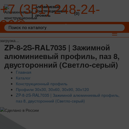
+7 (351) 248-24-
АЛЮМИНИЕВЫЙ
КОНСТРУКЦИОННЫЙ
(0)
ПРОФИЛЬ
36
Войти
Корзина: 0
Toggle
navigat
загрузка...
ZP-8-2S-RAL7035 | Зажимной
алюминиевый профиль, паз 8,
двусторонний (Светло-серый)
Главная
Каталог
Конструкционный профиль
Профили 30х30, 30х60, 30х90, 30х120
ZP-8-2S-RAL7035 | Зажимной алюминиевый профиль,
паз 8, двусторонний (Светло-серый)