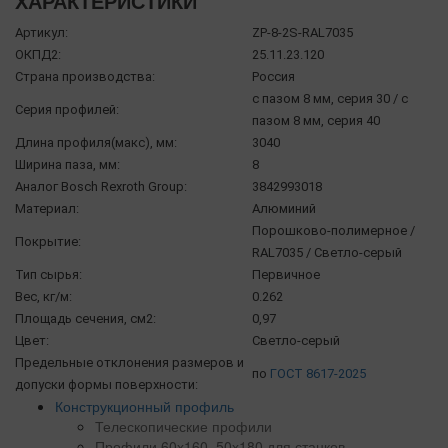
ХАРАКТЕРИСТИКИ
Артикул:
ZP-8-2S-RAL7035
ОКПД2:
25.11.23.120
Страна производства:
Россия
с пазом 8 мм, серия 30 / с
Серия профилей:
пазом 8 мм, серия 40
Длина профиля(макс), мм:
3040
Ширина паза, мм:
8
Аналог Bosch Rexroth Group:
3842993018
Материал:
Алюминий
Порошково-полимерное /
Покрытие:
RAL7035 / Светло-серый
Тип сырья:
Первичное
Вес, кг/м:
0.262
Площадь сечения, см2:
0,97
Цвет:
Светло-серый
Предельные отклонения размеров и
по
ГОСТ 8617-2025
допуски формы поверхности:
Конструкционный профиль
Телескопические профили
Профили 60х160, 50х180 для станков