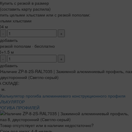
Купить с резкой в размер
(составить карту распила)
пить целыми хлыстами или с резкой пополам:
елыми хлыстами
04 м
-
+
добавить
резкой пополам · бесплатно
5+1.5 м
-
+
добавить
А СКЛАДЕ:
 м.
АЛЬКУЛЯТОР
РОГИБА ПРОФИЛЕЙ
Товар отсутствует или в наличии недостаточно?
Срок под заказ: 4-8 недель