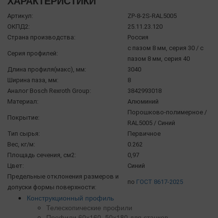
ХАРАКТЕРИСТИКИ
Артикул:
ZP-8-2S-RAL5005
ОКПД2:
25.11.23.120
Страна производства:
Россия
с пазом 8 мм, серия 30 / с
Серия профилей:
пазом 8 мм, серия 40
Длина профиля(макс), мм:
3040
Ширина паза, мм:
8
Аналог Bosch Rexroth Group:
3842993018
Материал:
Алюминий
Порошково-полимерное /
Покрытие:
RAL5005 / Синий
Тип сырья:
Первичное
Вес, кг/м:
0.262
Площадь сечения, см2:
0,97
Цвет:
Синий
Предельные отклонения размеров и
по
ГОСТ 8617-2025
допуски формы поверхности:
Конструкционный профиль
Телескопические профили
Профили 60х160, 50х180 для станков