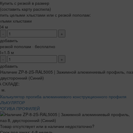
Купить с резкой в размер
(составить карту распила)
пить целыми хлыстами или с резкой пополам:
елыми хлыстами
04 м
-
+
добавить
резкой пополам · бесплатно
5+1.5 м
-
+
добавить
А СКЛАДЕ:
 м.
АЛЬКУЛЯТОР
РОГИБА ПРОФИЛЕЙ
Товар отсутствует или в наличии недостаточно?
Срок под заказ: 4-8 недель