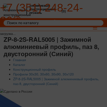
+7 (351) 248-24-
АЛЮМИНИЕВЫЙ
КОНСТРУКЦИОННЫЙ
(0)
ПРОФИЛЬ
36
Войти
Корзина: 0
Toggle
navigat
загрузка...
ZP-8-2S-RAL5005 | Зажимной
алюминиевый профиль, паз 8,
двусторонний (Синий)
Главная
Каталог
Конструкционный профиль
Профили 30х30, 30х60, 30х90, 30х120
ZP-8-2S-RAL5005 | Зажимной алюминиевый профиль,
паз 8, двусторонний (Синий)