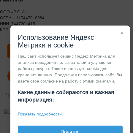
ООО «Р.С.И»
ОГРН: 1117447019084
ИНН: 7447201415
КПП: 744701001
×
Использование Яндекс
Метрики и cookie
Скачать карточку предприятия
Наш сайт использует сервис Яндекс Метрика для
анализа поведения пользователей и улучшения
работы ресурса. Также использует cookie для
хранения данных. Продолжая использовать сайт, Вы
Политика конфиденциальности
даете свое согласие на работу с этими файлами.
Какие данные собираются и важная
Правила возврата
информация:
АЛЮМИНИЕВЫЙ
КОНСТРУКЦИОННЫЙ
Показать подробности
ПРОФИЛЬ
Понятно