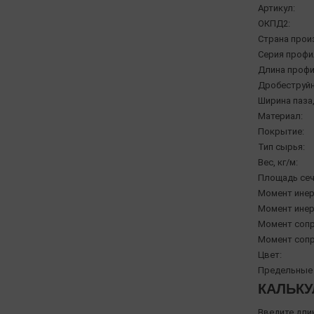
Артикул:
ОКПД2:
Страна прои
Серия профи
Длина профи
Дробеструйн
Ширина паза,
Материал:
Покрытие:
Тип сырья:
Вес, кг/м:
Площадь сеч
Момент инерц
Момент инерц
Момент сопр
Момент сопр
Цвет:
Предельные 
КАЛЬКУ
Введите дли