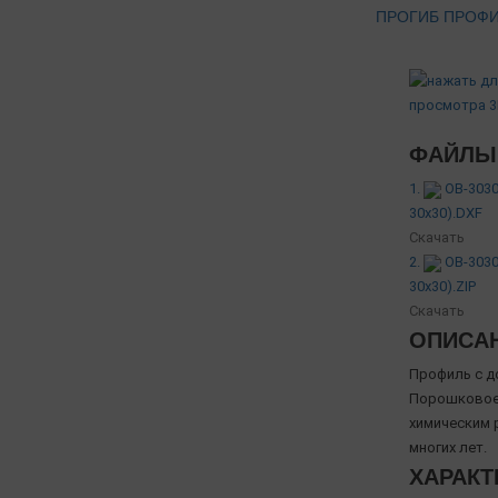
ПРОГИБ ПРОФ
ФАЙЛЫ 
1.
OB-3030
30х30).DXF
Скачать
2.
OB-3030
30х30).ZIP
Скачать
ОПИСА
Профиль с д
Порошковое 
химическим 
многих лет.
ХАРАКТ