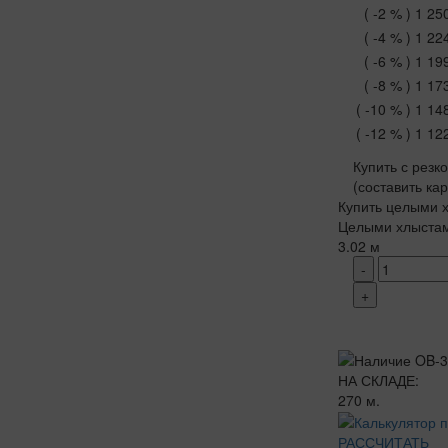
( -2 % )
1 25
( -4 % )
1 22
( -6 % )
1 19
( -8 % )
1 17
( -10 % )
1 14
( -12 % )
1 12
Купить с резк
(составить ка
Купить целыми х
Целыми хлыста
3.02 м
-
+
НА СКЛАДЕ:
270 м.
РАССЧИТАТЬ