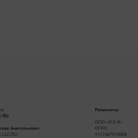
ок:
Реквизиты
C.RU
ООО «Р.С.И»
слав Анатольевич
ОГРН:
I-LLC.RU
1117447019084