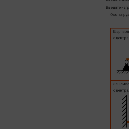
Введите нагр
Ось нагруз
Шарнирн
с центра
Защемле
с центра