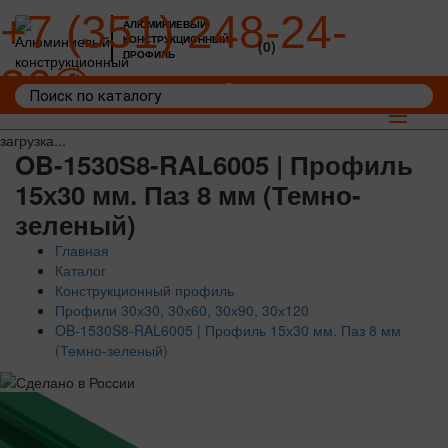
+7 (351) 248-24-
АЛЮМИНИЕВЫЙ
КОНСТРУКЦИОННЫЙ
(0)
ПРОФИЛЬ
36
Войти
Корзина: 0
Toggle
navigat
загрузка...
OB-1530S8-RAL6005 | Профиль
15х30 мм. Паз 8 мм (Темно-
зеленый)
Главная
Каталог
Конструкционный профиль
Профили 30х30, 30х60, 30х90, 30х120
OB-1530S8-RAL6005 | Профиль 15х30 мм. Паз 8 мм
(Темно-зеленый)