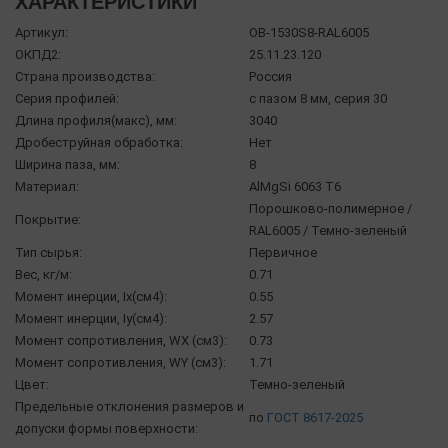
ХАРАКТЕРИСТИКИ
Артикул:
OB-1530S8-RAL6005
ОКПД2:
25.11.23.120
Страна производства:
Россия
Серия профилей:
с пазом 8 мм, серия 30
Длина профиля(макс), мм:
3040
Дробеструйная обработка:
Нет
Ширина паза, мм:
8
Материал:
AlMgSi 6063 Т6
Порошково-полимерное /
Покрытие:
RAL6005 / Темно-зеленый
Тип сырья:
Первичное
Вес, кг/м:
0.71
Момент инерции, Ix(см4):
0.55
Момент инерции, Iy(см4):
2.57
Момент сопротивления, WX (см3):
0.73
Момент сопротивления, WY (см3):
1.71
Цвет:
Темно-зеленый
Предельные отклонения размеров и
по
ГОСТ 8617-2025
допуски формы поверхности: