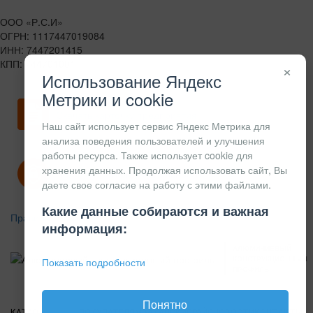
ООО «Р.С.И»
ОГРН: 1117447019084
ИНН: 7447201415
КПП: 744701001
×
Использование Яндекс
Метрики и cookie
Скачать карточку предприятия
Наш сайт использует сервис Яндекс Метрика для
анализа поведения пользователей и улучшения
работы ресурса. Также использует cookie для
хранения данных. Продолжая использовать сайт, Вы
Политика конфиденциальности
даете свое согласие на работу с этими файлами.
Какие данные собираются и важная
Правила возврата
информация:
АЛЮМИНИЕВЫЙ
КОНСТРУКЦИОННЫЙ
Показать подробности
ПРОФИЛЬ
Понятно
КАТАЛОГ
О
ПОКУПАТЕЛЯМ
ВАКАНСИИ
ПРАЙС
НОВОСТИ
КОНТАКТЫ