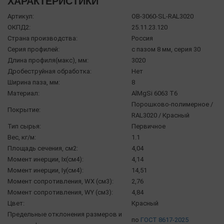
ХАРАКТЕРИСТИКИ
Артикул:
OB-3060-SL-RAL3020
ОКПД2:
25.11.23.120
Страна производства:
Россия
Серия профилей:
с пазом 8 мм, серия 30
Длина профиля(макс), мм:
3020
Дробеструйная обработка:
Нет
Ширина паза, мм:
8
Материал:
AlMgSi 6063 Т6
Порошково-полимерное /
Покрытие:
RAL3020 / Красный
Тип сырья:
Первичное
Вес, кг/м:
1.1
Площадь сечения, см2:
4,04
Момент инерции, Ix(см4):
4,14
Момент инерции, Iy(см4):
14,51
Момент сопротивления, WX (см3):
2,76
Момент сопротивления, WY (см3):
4,84
Цвет:
Красный
Предельные отклонения размеров и
по
ГОСТ 8617-2025