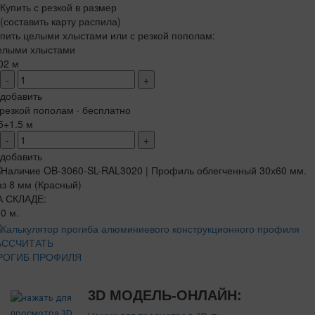
Купить с резкой в размер
(составить карту распила)
пить целыми хлыстами или с резкой пополам:
елыми хлыстами
02 м
-
+
добавить
резкой пополам · бесплатно
5+1.5 м
-
+
добавить
А СКЛАДЕ:
0 м.
АССЧИТАТЬ
РОГИБ ПРОФИЛЯ
3D МОДЕЛЬ-ОНЛАЙН: