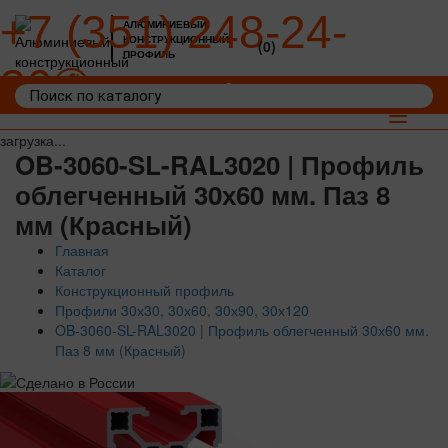
+7 (351) 248-24-
АЛЮМИНИЕВЫЙ
КОНСТРУКЦИОННЫЙ
(0)
ПРОФИЛЬ
36
Войти
Корзина: 0
Toggle
navigat
загрузка...
OB-3060-SL-RAL3020 | Профиль
облегченный 30х60 мм. Паз 8
мм (Красный)
Главная
Каталог
Конструкционный профиль
Профили 30х30, 30х60, 30х90, 30х120
OB-3060-SL-RAL3020 | Профиль облегченный 30х60 мм.
Паз 8 мм (Красный)