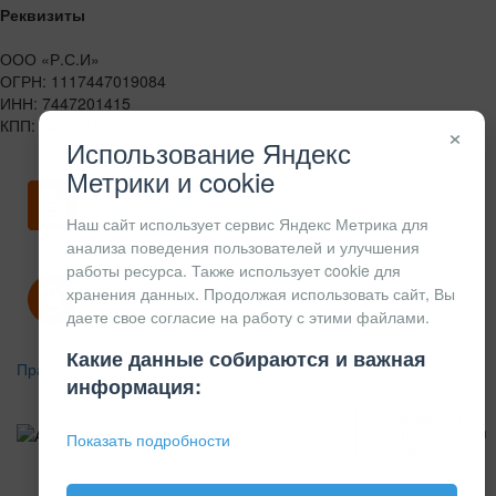
Реквизиты
ООО «Р.С.И»
ОГРН: 1117447019084
ИНН: 7447201415
КПП: 744701001
×
Использование Яндекс
Метрики и cookie
Скачать карточку предприятия
Наш сайт использует сервис Яндекс Метрика для
анализа поведения пользователей и улучшения
работы ресурса. Также использует cookie для
хранения данных. Продолжая использовать сайт, Вы
Политика конфиденциальности
даете свое согласие на работу с этими файлами.
Какие данные собираются и важная
Правила возврата
информация:
АЛЮМИНИЕВЫЙ
КОНСТРУКЦИОННЫЙ
Показать подробности
ПРОФИЛЬ