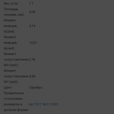
Вес, кг/м:
1.1
Площадь
4,04
сечения, см2:
Момент
инерции,
4,14
Ix(см4):
Момент
инерции,
14,51
Iy(см4):
Момент
сопротивления,
2,76
WX (см3):
Момент
сопротивления,
4,84
WY (см3):
Цвет:
Серебро
Предельные
отклонения
размеров и
по
ГОСТ 8617-2025
допуски формы