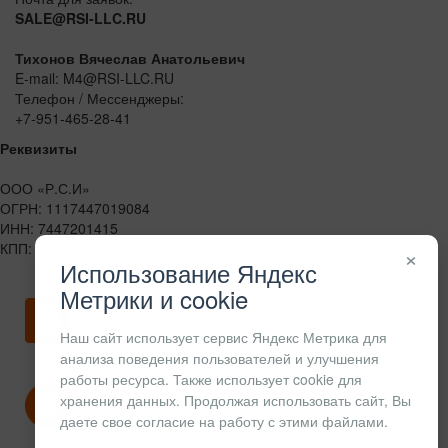
SALE@RSI-LLC.RU
Тихонов Вячеслав Анатольевич
E-mail: M4@RSI-LLC.RU
Телефон / Мессенджеры:
+7-951-465-28-41
Реквизиты
ООО «Р.С.И»
ОГРН: 1117447019084
ИНН: 7447201415
КПП: 744701001
×
Использование Яндекс
Метрики и cookie
Скачать карточку предприятия
Наш сайт использует сервис Яндекс Метрика для
анализа поведения пользователей и улучшения
работы ресурса. Также использует cookie для
хранения данных. Продолжая использовать сайт, Вы
Политика конфиденциальности
даете свое согласие на работу с этими файлами.