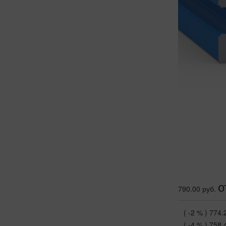
о
790.00 руб.
( -2 % )
774.
( -4 % )
758.