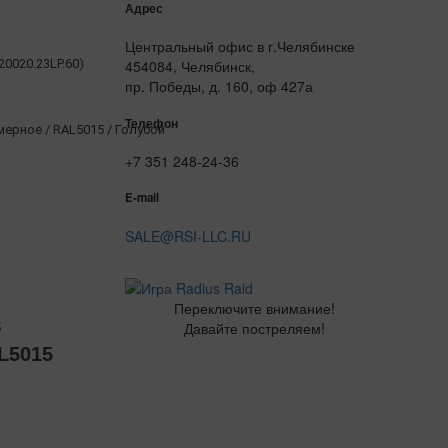
Адрес
Центральный офис в г.Челябинске
020020.23LP.60)
454084, Челябинск,
пр. Победы, д. 160, оф 427а
Телефон
рное / RAL5015 / Голубой
+7 351 248-24-36
E-mail
SALE@RSI-LLC.RU
Переключите внимание!
Давайте постреляем!
5
L5015