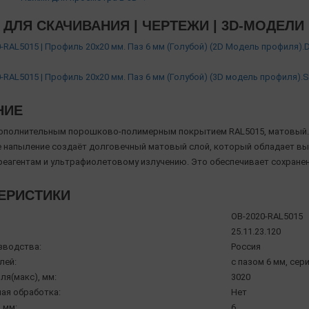
ДЛЯ СКАЧИВАНИЯ | ЧЕРТЕЖИ | 3D-МОДЕЛИ
-RAL5015 | Профиль 20х20 мм. Паз 6 мм (Голубой) (2D Модель профиля).
-RAL5015 | Профиль 20х20 мм. Паз 6 мм (Голубой) (3D модель профиля).
НИЕ
ополнительным порошково-полимерным покрытием RAL5015, матовый.
напыление создаёт долговечный матовый слой, который обладает вы
реагентам и ультрафиолетовому излучению. Это обеспечивает сохране
ЕРИСТИКИ
OB-2020-RAL5015
25.11.23.120
зводства:
Россия
лей:
с пазом 6 мм, сери
ля(макс), мм:
3020
ая обработка:
Нет
 мм:
6