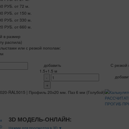
60 РУБ.
от 72 м.
80 РУБ.
от 150 м.
00 РУБ.
от 330 м.
20 РУБ.
от 660 м.
ой в размер
рту распила)
лыстами или с резкой пополам:
ми
добавить
С резкой
1.5+1.5 м
добави
-
+
РАССЧИТАТ
ПРОГИБ ПР
3D МОДЕЛЬ-ОНЛАЙН:
Нажми для просмотра в 3D ▼