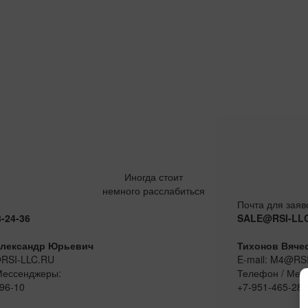
Иногда стоит
немного расслабиться
Почта для заяв
8-24-36
SALE@RSI-LL
лександр Юрьевич
Тихонов Вяче
@RSI-LLC.RU
E-mail: M4@RS
Мессенджеры:
Телефон / Мес
96-10
+7-951-465-28-