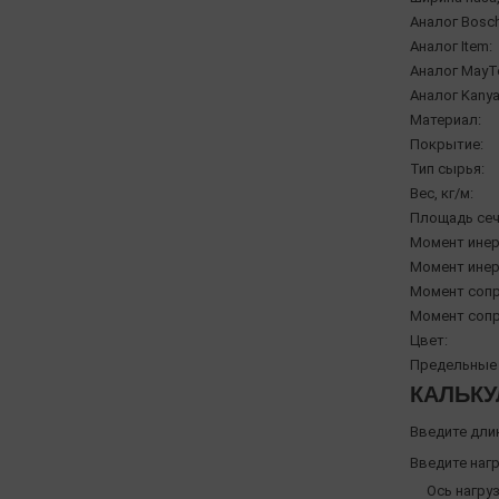
Аналог Bosch
Аналог Item:
Аналог MayT
Аналог Kanya
Материал:
Покрытие:
Тип сырья:
Вес, кг/м:
Площадь сеч
Момент инерц
Момент инерц
Момент сопр
Момент сопр
Цвет:
Предельные 
КАЛЬКУ
Введите дли
Введите нагр
Ось нагруз