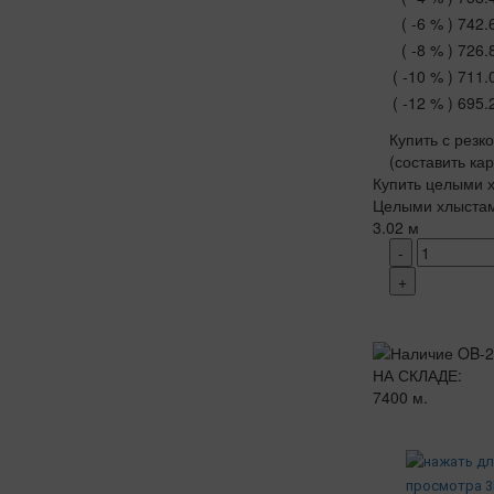
( -6 % )
742.
( -8 % )
726.
( -10 % )
711.
( -12 % )
695.
Купить с резк
(составить ка
Купить целыми х
Целыми хлыста
3.02 м
-
+
НА СКЛАДЕ:
7400 м.