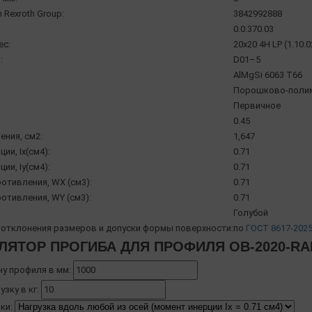
 Rexroth Group:
3842992888
0.0.370.03
ec:
20x20 4H LP (1.10.
:
D01–5
AlMgSi 6063 Т66
Порошково-полиме
Первичное
0.45
ения, см2:
1,647
ии, Ix(см4):
0.71
ии, Iy(см4):
0.71
отивления, WX (см3):
0.71
отивления, WY (см3):
0.71
Голубой
отклонения размеров и допуски формы поверхности:
по
ГОСТ 8617-202
ЛЯТОР ПРОГИБА ДЛЯ ПРОФИЛЯ OB-2020-RA
ну профиля в мм:
узку в кг:
ки: