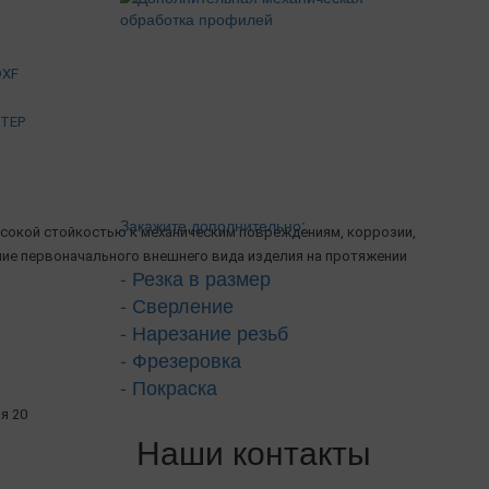
DXF
STEP
Закажите дополнительно:
сокой стойкостью к механическим повреждениям, коррозии,
ние первоначального внешнего вида изделия на протяжении
- Резка в размер
- Сверление
- Нарезание резьб
- Фрезеровка
- Покраска
я 20
Наши контакты