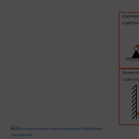
Шарнирн
с центра
Защемле
с центра