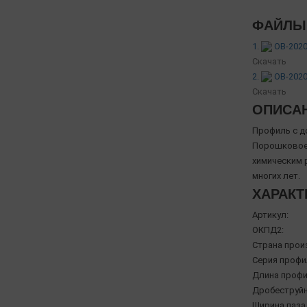
ФАЙЛЫ 
1.
OB-2020
Скачать
2.
OB-2020
Скачать
ОПИСА
Профиль с д
Порошковое 
химическим 
многих лет.
ХАРАКТ
Артикул:
ОКПД2:
Страна прои
Серия профи
Длина профи
Дробеструйн
Ширина паза,