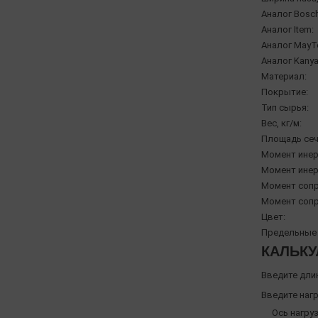
Аналог Bosch
Аналог Item:
Аналог MayT
Аналог Kanya
Материал:
Покрытие:
Тип сырья:
Вес, кг/м:
Площадь сеч
Момент инерц
Момент инерц
Момент сопр
Момент сопр
Цвет:
Предельные 
КАЛЬКУ
Введите дли
Введите нагр
Ось нагруз