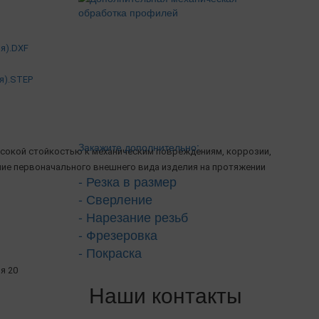
я).DXF
я).STEP
Закажите дополнительно:
сокой стойкостью к механическим повреждениям, коррозии,
ние первоначального внешнего вида изделия на протяжении
- Резка в размер
- Сверление
- Нарезание резьб
- Фрезеровка
- Покраска
я 20
Наши контакты