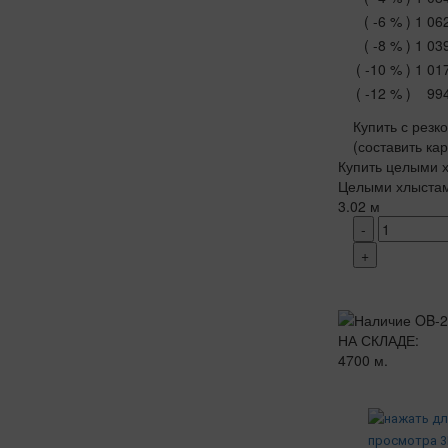
( -6 % )
1 06
( -8 % )
1 03
( -10 % )
1 01
( -12 % )
99
Купить с резк
(составить ка
Купить целыми х
Целыми хлыста
3.02 м
-
+
НА СКЛАДЕ:
4700 м.