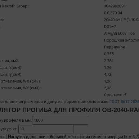
 Rexroth Group:
3842992891
0.0.370.04
ec:
20x40 6H LP (1.10.
:
D01–7
AlMgSi 6063 Т66
Порошково-полим
Первичное
0.755
ения, см2:
2.784
ии, Ix(см4):
1.26
ии, Iy(см4):
4.72
отивления, WX (см3):
1,26
отивления, WY (см3):
2,36
Оранжевый
отклонения размеров и допуски формы поверхности:
по
ГОСТ 8617-202
ЛЯТОР ПРОГИБА ДЛЯ ПРОФИЛЯ OB-2040-RA
ну профиля в мм:
узку в кг:
ки: