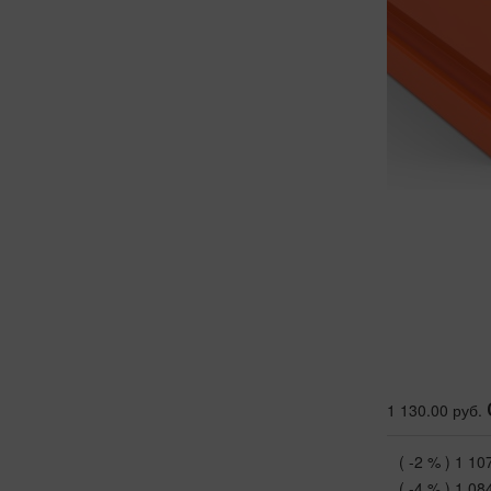
1 130.00 руб.
( -2 % )
1 10
( -4 % )
1 08