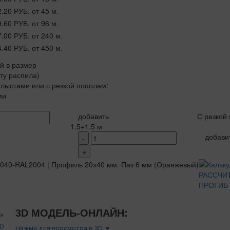
2.20 РУБ.
от 45 м.
9.60 РУБ.
от 96 м.
7.00 РУБ.
от 240 м.
4.40 РУБ.
от 450 м.
ой в размер
рту распила)
лыстами или с резкой пополам:
ми
добавить
С резкой
1.5+1.5 м
добави
-
+
РАССЧИ
ПРОГИБ
3D МОДЕЛЬ-ОНЛАЙН:
Нажми для просмотра в 3D ▼