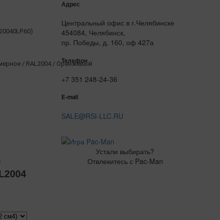
Адрес
Центральный офис в г.Челябинске
020040LP.60)
454084, Челябинск,
пр. Победы, д. 160, оф 427а
Телефон
ерное / RAL2004 / Оранжевый
+7 351 248-24-36
E-mail
SALE@RSI-LLC.RU
Устали выбирать?
Отвлекитесь с Pac-Man
5
L2004