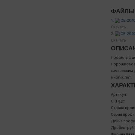
ФАЙЛЫ 
1.
OB-2040
Скачать
2.
OB-2040
Скачать
ОПИСА
Профиль с д
Порошковое 
химическим 
многих лет.
ХАРАКТ
Артикул:
ОКПД2:
Страна прои
Серия профи
Длина профи
Дробеструйн
Ширина паза,