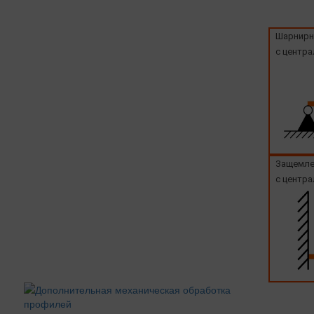
Шарнирн
с центра
Защемле
с центра