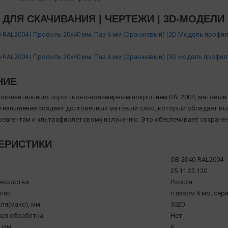
ДЛЯ СКАЧИВАНИЯ | ЧЕРТЕЖИ | 3D-МОДЕЛИ
-RAL2004 | Профиль 20х40 мм. Паз 6 мм (Оранжевый) (2D Модель профил
-RAL2004 | Профиль 20х40 мм. Паз 6 мм (Оранжевый) (3D модель профил
НИЕ
ополнительным порошково-полимерным покрытием RAL2004, матовый.
напыление создаёт долговечный матовый слой, который обладает вы
реагентам и ультрафиолетовому излучению. Это обеспечивает сохране
ЕРИСТИКИ
OB-2040-RAL2004
25.11.23.120
зводства:
Россия
лей:
с пазом 6 мм, сери
ля(макс), мм:
3020
ая обработка:
Нет
 мм:
6