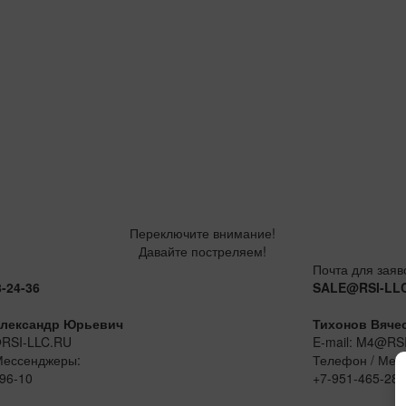
Переключите внимание!
Давайте постреляем!
Почта для заяв
8-24-36
SALE@RSI-LL
лександр Юрьевич
Тихонов Вяче
@RSI-LLC.RU
E-mail: M4@RS
Мессенджеры:
Телефон / Мес
96-10
+7-951-465-28-