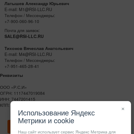
Латышев Александр Юрьевич
E-mail: M1@RSI-LLC.RU
Телефон / Мессенджеры:
+7-900-060-96-10
Почта для заявок:
SALE@RSI-LLC.RU
Тихонов Вячеслав Анатольевич
E-mail: M4@RSI-LLC.RU
Телефон / Мессенджеры:
+7-951-465-28-41
Реквизиты
ООО «Р.С.И»
ОГРН: 1117447019084
ИНН: 7447201415
КПП: 744701001
×
Использование Яндекс
Метрики и cookie
Скачать карточку предприятия
Наш сайт использует сервис Яндекс Метрика для