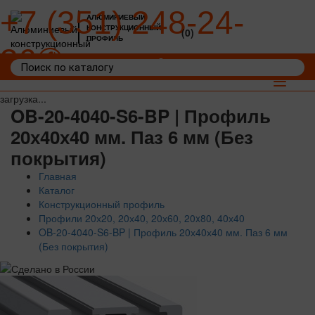
+7 (351) 248-24-
АЛЮМИНИЕВЫЙ
КОНСТРУКЦИОННЫЙ
(0)
ПРОФИЛЬ
36
Войти
Корзина: 0
Toggle
navigat
загрузка...
OB-20-4040-S6-BP | Профиль
20х40х40 мм. Паз 6 мм (Без
покрытия)
Главная
Каталог
Конструкционный профиль
Профили 20х20, 20х40, 20х60, 20x80, 40х40
OB-20-4040-S6-BP | Профиль 20х40х40 мм. Паз 6 мм
(Без покрытия)