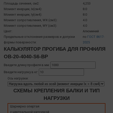
Площадь сечения, см2:
4,253
Момент инерции, Ix(см4):
8.0
Момент инерции, Iy(см4):
8.0
Момент сопротивления, WX (см3):
4.0
Момент сопротивления, WY (см3):
4.0
Цвет:
Алюминий
Предельные отклонения размеров и допуски
по
ГОСТ 8617-
формы поверхности:
2025
КАЛЬКУЛЯТОР ПРОГИБА ДЛЯ ПРОФИЛЯ
OB-20-4040-S6-BP
Введите длину профиля в мм:
Введите нагрузку в кг:
Ось нагрузки:
СХЕМЫ КРЕПЛЕНИЯ БАЛКИ И ТИП
НАГРУЗКИ
Шарнирно опертая
с центральной нагрузкой