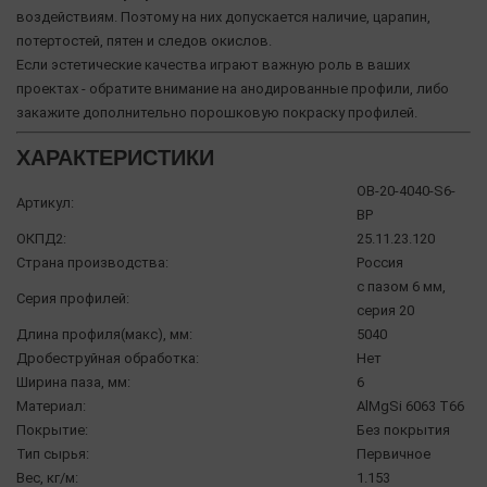
воздействиям. Поэтому на них допускается наличие, царапин,
потертостей, пятен и следов окислов.
Если эстетические качества играют важную роль в ваших
проектах - обратите внимание на анодированные профили, либо
закажите дополнительно порошковую покраску профилей.
ХАРАКТЕРИСТИКИ
OB-20-4040-S6-
Артикул:
BP
ОКПД2:
25.11.23.120
Страна производства:
Россия
с пазом 6 мм,
Серия профилей:
серия 20
Длина профиля(макс), мм:
5040
Дробеструйная обработка:
Нет
Ширина паза, мм:
6
Материал:
AlMgSi 6063 Т66
Покрытие:
Без покрытия
Тип сырья:
Первичное
Вес, кг/м:
1.153