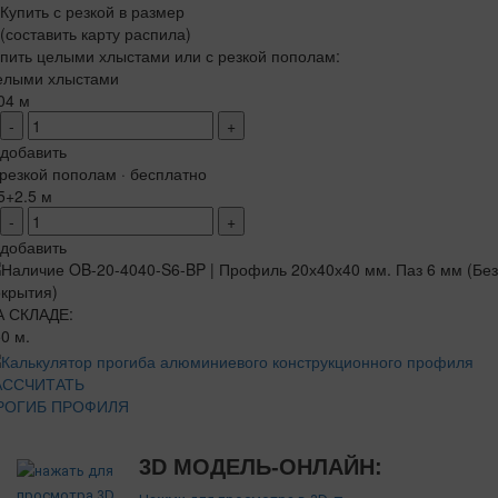
Купить с резкой в размер
(составить карту распила)
пить целыми хлыстами или с резкой пополам:
елыми хлыстами
04 м
-
+
добавить
резкой пополам · бесплатно
5+2.5 м
-
+
добавить
А СКЛАДЕ:
0 м.
АССЧИТАТЬ
РОГИБ ПРОФИЛЯ
3D МОДЕЛЬ-ОНЛАЙН: