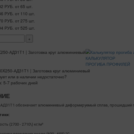
02 РУБ.
от 65 шт.
36 РУБ.
от 110 шт.
70 РУБ.
от 275 шт.
04 РУБ.
от 525 шт.
+
КАЛЬКУЛЯТОР
ПРОГИБА ПРОФИЛЕЙ
вует или в наличии недостаточно?
з: 5-7 рабочих дней
НИЕ
АД31Т1 обозначает алюминиевый деформируемый сплав, прошедший п
тики:
сть (2700 - 2710\) кг/м³
атура плавления около (600 - 655) °C