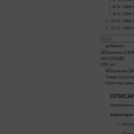
( -6 % )
924.
( -8 % )
904.
( -10 % )
884.
( -12 % )
865.
-
добавить
НА СКЛАДЕ:
630 шт.
Товар отсутст
Срок под зака
ОПИСА
Маркировка 
Характерис
Плотно
Темпер