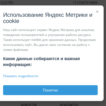
I-LLC.RU
1117447019084
сенджеры:
ИНН:
×
41
7447201415
Использование Яндекс Метрики и
КПП:
cookie
Наш сайт использует сервис Яндекс Метрика для анализа
поведения пользователей и улучшения работы ресурса.
Также использует cookie для хранения данных. Продолжая
использовать сайт, Вы даете свое согласие на работу с
этими файлами.
Какие данные собираются и важная
информация:
Показать подробности
Понятно
НОВОСТИ
КОНТАКТЫ