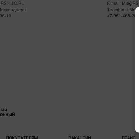
@RSI-LLC.RU
E-mail: M4@RS
Мессенджеры:
Телефон / Мес
96-10
+7-951-465-28-
ВЫЙ
ИОННЫЙ
ПОКУПАТЕЛЯМ
ВАКАНСИИ
ПРАЙС