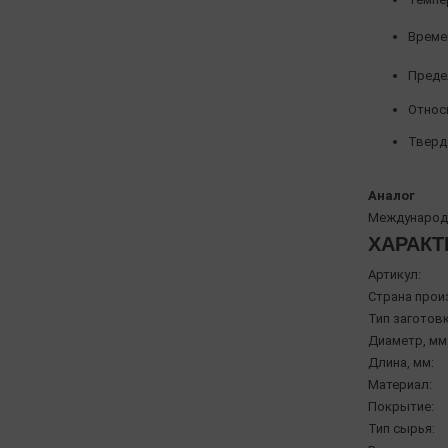
Време
Предел
Относи
Твердо
Аналог
Международн
ХАРАКТ
Артикул:
Страна прои
Тип заготовк
Диаметр, мм
Длина, мм:
Материал:
Покрытие:
Тип сырья: