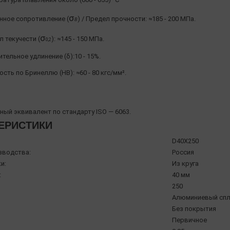
σ
нное сопротивление (
) / Предел прочности: ≈185 - 200 МПа.
Β
σ
 текучести (
): ≈145 - 150 МПа.
0,2
тельное удлинение (δ):10 - 15%.
сть по Бринеллю (HB): ≈60 - 80 кгс/мм².
ый эквивалент по стандарту ISO — 6063.
ЕРИСТИКИ
D40X250
зводства:
Россия
и:
Из круга
:
40 мм
250
Алюминиевый спл
Без покрытия
Первичное