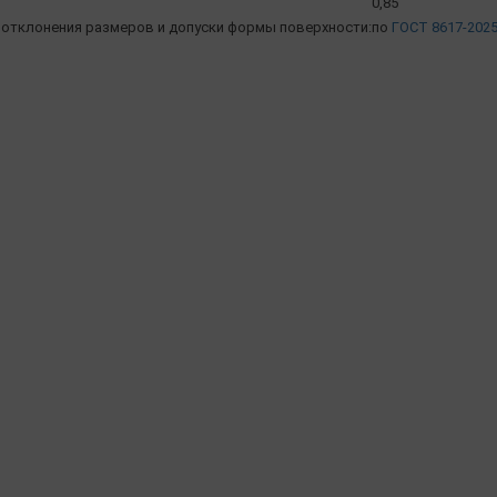
0,85
отклонения размеров и допуски формы поверхности:
по
ГОСТ 8617-202