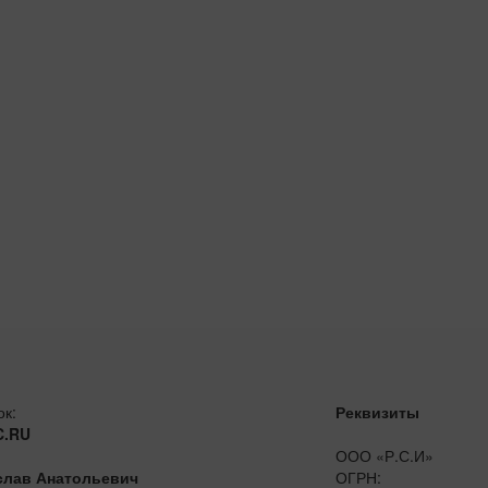
ок:
Реквизиты
C.RU
ООО «Р.С.И»
слав Анатольевич
ОГРН: