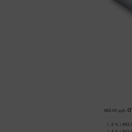
о
983.00 руб.
( -2 % )
963.
( -4 % )
943.