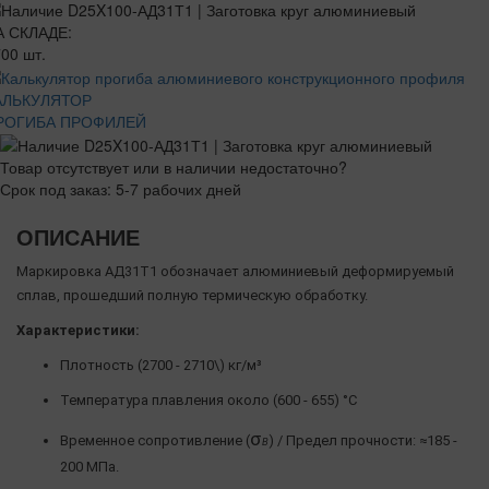
А СКЛАДЕ:
00 шт.
АЛЬКУЛЯТОР
РОГИБА ПРОФИЛЕЙ
Товар отсутствует или в наличии недостаточно?
Срок под заказ: 5-7 рабочих дней
ОПИСАНИЕ
Маркировка АД31Т1 обозначает алюминиевый деформируемый
сплав, прошедший полную термическую обработку.
Характеристики:
Плотность (2700 - 2710\) кг/м³
Температура плавления около (600 - 655) °C
σ
Временное сопротивление (
) / Предел прочности: ≈185 -
Β
200 МПа.