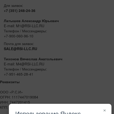
Для заявок:
+7 (351) 248-24-36
Латышев Александр Юрьевич
E-mail: M1@RSI-LLC.RU
Телефон / Мессенджеры:
+7-900-060-96-10
Почта для заявок:
SALE@RSI-LLC.RU
Тихонов Вячеслав Анатольевич
E-mail: M4@RSI-LLC.RU
Телефон / Мессенджеры:
+7-951-465-28-41
Реквизиты
ООО «Р.С.И»
ОГРН: 1117447019084
ИНН: 7447201415
КПП: 744701001
×
Использование Яндекс