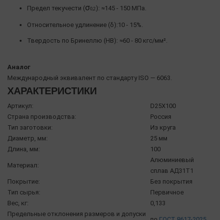
σ
Предел текучести (
): ≈145 - 150 МПа.
0,2
Относительное удлинение (δ):10 - 15%.
Твердость по Бринеллю (HB): ≈60 - 80 кгс/мм².
Аналог
Международный эквивалент по стандарту ISO — 6063.
ХАРАКТЕРИСТИКИ
Артикул:
D25X100
Страна производства:
Россия
Тип заготовки:
Из круга
Диаметр, мм:
25 мм
Длина, мм:
100
Алюминиевый
Материал:
сплав АД31Т1
Покрытие:
Без покрытия
Тип сырья:
Первичное
Вес, кг:
0,133
Предельные отклонения размеров и допуски
по
ГОСТ 8617-2025