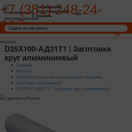
+7 (351) 248-24-
АЛЮМИНИЕВЫЙ
КОНСТРУКЦИОННЫЙ
(0)
ПРОФИЛЬ
36
Войти
Корзина: 0
Toggle
navigat
загрузка...
D25X100-АД31Т1 | Заготовка
круг алюминиевый
Главная
Каталог
Общестроительный алюминиевый профиль
Заготовки из алюминия
D25X100-АД31Т1 | Заготовка круг алюминиевый