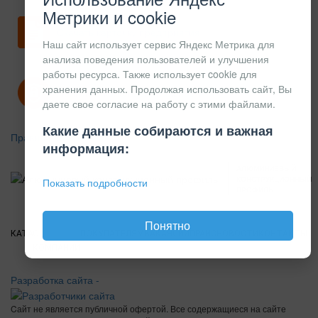
Метрики и cookie
Скачать карточку предприятия
Наш сайт использует сервис Яндекс Метрика для
анализа поведения пользователей и улучшения
работы ресурса. Также использует cookie для
хранения данных. Продолжая использовать сайт, Вы
Политика конфиденциальности
даете свое согласие на работу с этими файлами.
Какие данные собираются и важная
Правила возврата
информация:
АЛЮМИНИЕВЫЙ
КОНСТРУКЦИОННЫЙ
Показать подробности
ПРОФИЛЬ
Понятно
КАТАЛОГ
О
ПОКУПАТЕЛЯМ
ВАКАНСИИ
ПРАЙС
НОВОСТИ
КОНТАКТЫ
КОМПАНИИ
Разработка сайта -
Cайт не является публичной офертой. Все содержащиеся на сайте