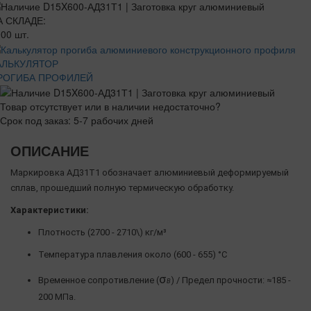
А СКЛАДЕ:
00 шт.
АЛЬКУЛЯТОР
РОГИБА ПРОФИЛЕЙ
Товар отсутствует или в наличии недостаточно?
Срок под заказ: 5-7 рабочих дней
ОПИСАНИЕ
Маркировка АД31Т1 обозначает алюминиевый деформируемый
сплав, прошедший полную термическую обработку.
Характеристики:
Плотность (2700 - 2710\) кг/м³
Температура плавления около (600 - 655) °C
σ
Временное сопротивление (
) / Предел прочности: ≈185 -
Β
200 МПа.