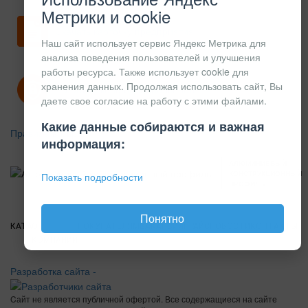
Метрики и cookie
Скачать карточку предприятия
Наш сайт использует сервис Яндекс Метрика для
анализа поведения пользователей и улучшения
работы ресурса. Также использует cookie для
хранения данных. Продолжая использовать сайт, Вы
Политика конфиденциальности
даете свое согласие на работу с этими файлами.
Какие данные собираются и важная
Правила возврата
информация:
АЛЮМИНИЕВЫЙ
КОНСТРУКЦИОННЫЙ
Показать подробности
ПРОФИЛЬ
Понятно
КАТАЛОГ
О
ПОКУПАТЕЛЯМ
ВАКАНСИИ
ПРАЙС
НОВОСТИ
КОНТАКТЫ
КОМПАНИИ
Разработка сайта -
Cайт не является публичной офертой. Все содержащиеся на сайте