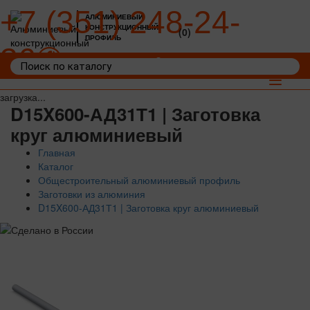
+7 (351) 248-24-
АЛЮМИНИЕВЫЙ
КОНСТРУКЦИОННЫЙ
(0)
ПРОФИЛЬ
36
Войти
Корзина: 0
Toggle
navigat
загрузка...
D15X600-АД31Т1 | Заготовка
круг алюминиевый
Главная
Каталог
Общестроительный алюминиевый профиль
Заготовки из алюминия
D15X600-АД31Т1 | Заготовка круг алюминиевый