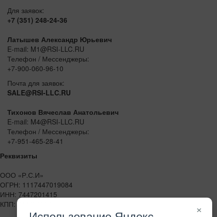
Для заявок:
+7 (351) 248-24-36
Латышев Александр Юрьевич
E-mail: M1@RSI-LLC.RU
Телефон / Мессенджеры:
+7-900-060-96-10
Почта для заявок:
SALE@RSI-LLC.RU
Тихонов Вячеслав Анатольевич
E-mail: M4@RSI-LLC.RU
Телефон / Мессенджеры:
+7-951-465-28-41
Реквизиты
ООО «Р.С.И»
ОГРН: 1117447019084
ИНН: 7447201415
КПП: 744701001
×
Использование Яндекс