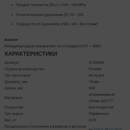
σ
Предел текучести (
): ≈145 - 150 МПа.
0,2
Относительное удлинение (δ):10 - 15%.
Твердость по Бринеллю (HB): ≈60 - 80 кгс/мм².
Аналог
Международный эквивалент по стандарту ISO — 6063.
ХАРАКТЕРИСТИКИ
Артикул:
D15X600
Страна производства:
Россия
Тип заготовки:
Из круга
Диаметр, мм:
15 мм
Длина, мм:
600
Алюминиевый
Материал:
сплав АД31Т1
Покрытие:
Без покрытия
Тип сырья:
Первичное
Вес, кг:
0,29
Предельные отклонения размеров и допуски
по
ГОСТ 8617-2025