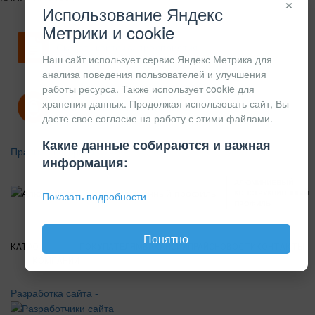
×
Использование Яндекс
Метрики и cookie
Скачать карточку предприятия
Наш сайт использует сервис Яндекс Метрика для
анализа поведения пользователей и улучшения
работы ресурса. Также использует cookie для
хранения данных. Продолжая использовать сайт, Вы
Политика конфиденциальности
даете свое согласие на работу с этими файлами.
Какие данные собираются и важная
Правила возврата
информация:
АЛЮМИНИЕВЫЙ
КОНСТРУКЦИОННЫЙ
Показать подробности
ПРОФИЛЬ
Понятно
КАТАЛОГ
О
ПОКУПАТЕЛЯМ
ВАКАНСИИ
ПРАЙС
НОВОСТИ
КОНТАКТЫ
КОМПАНИИ
Разработка сайта -