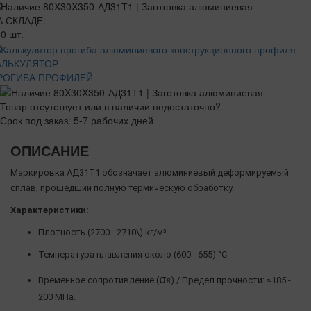
А СКЛАДЕ:
0 шт.
АЛЬКУЛЯТОР
РОГИБА ПРОФИЛЕЙ
Товар отсутствует или в наличии недостаточно?
Срок под заказ: 5-7 рабочих дней
ОПИСАНИЕ
Маркировка АД31Т1 обозначает алюминиевый деформируемый
сплав, прошедший полную термическую обработку.
Характеристики:
Плотность (2700 - 2710\) кг/м³
Температура плавления около (600 - 655) °C
σ
Временное сопротивление (
) / Предел прочности: ≈185 -
Β
200 МПа.