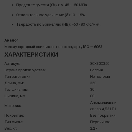
σ
Предел текучести (
): ≈145 - 150 МПа.
0,2
Относительное удлинение (δ):10 - 15%.
Твердость по Бринеллю (HB): ≈60 - 80 кгс/мм².
Аналог
Международный эквивалент по стандарту ISO — 6063.
ХАРАКТЕРИСТИКИ
Артикул:
80X30X350
Страна производства:
Россия
Тип заготовки:
Из полосы
Длина, мм:
350
Толщина, мм:
30
Ширина, мм:
80
Алюминиевый
Материал:
сплав АД31Т1
Покрытие:
Без покрытия
Тип сырья:
Первичное
Вес, кг:
2,27