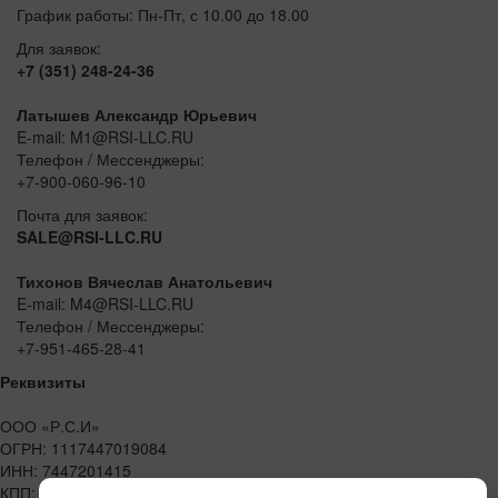
График работы: Пн-Пт, с 10.00 до 18.00
Для заявок:
+7 (351) 248-24-36
Латышев Александр Юрьевич
E-mail: M1@RSI-LLC.RU
Телефон / Мессенджеры:
+7-900-060-96-10
Почта для заявок:
SALE@RSI-LLC.RU
Тихонов Вячеслав Анатольевич
E-mail: M4@RSI-LLC.RU
Телефон / Мессенджеры:
+7-951-465-28-41
Реквизиты
ООО «Р.С.И»
ОГРН: 1117447019084
ИНН: 7447201415
КПП: 744701001