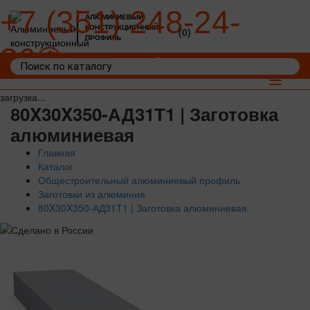
+7 (351) 248-24-
АЛЮМИНИЕВЫЙ
КОНСТРУКЦИОННЫЙ
(0)
ПРОФИЛЬ
36
Войти
Корзина: 0
Toggle
navigat
загрузка...
80X30X350-АД31Т1 | Заготовка
алюминиевая
Главная
Каталог
Общестроительный алюминиевый профиль
Заготовки из алюминия
80X30X350-АД31Т1 | Заготовка алюминиевая