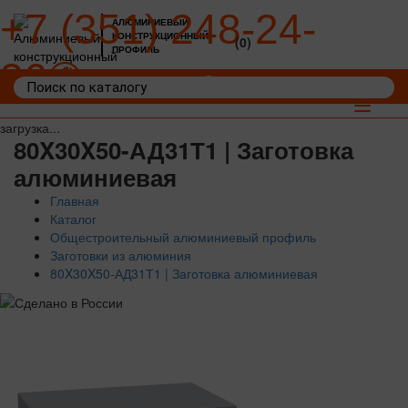
+7 (351) 248-24-
АЛЮМИНИЕВЫЙ
КОНСТРУКЦИОННЫЙ
(0)
ПРОФИЛЬ
36
Войти
Корзина: 0
Toggle
navigat
загрузка...
80X30X50-АД31Т1 | Заготовка
алюминиевая
Главная
Каталог
Общестроительный алюминиевый профиль
Заготовки из алюминия
80X30X50-АД31Т1 | Заготовка алюминиевая