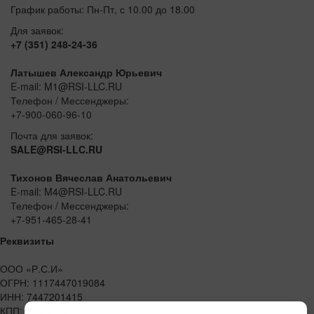
График работы: Пн-Пт, с 10.00 до 18.00
Для заявок:
+7 (351) 248-24-36
Латышев Александр Юрьевич
E-mail: M1@RSI-LLC.RU
Телефон / Мессенджеры:
+7-900-060-96-10
Почта для заявок:
SALE@RSI-LLC.RU
Тихонов Вячеслав Анатольевич
E-mail: M4@RSI-LLC.RU
Телефон / Мессенджеры:
+7-951-465-28-41
Реквизиты
ООО «Р.С.И»
ОГРН: 1117447019084
ИНН: 7447201415
КПП: 744701001