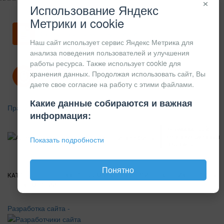
×
Использование Яндекс
Метрики и cookie
Скачать карточку предприятия
Наш сайт использует сервис Яндекс Метрика для
анализа поведения пользователей и улучшения
работы ресурса. Также использует cookie для
хранения данных. Продолжая использовать сайт, Вы
Политика конфиденциальности
даете свое согласие на работу с этими файлами.
Какие данные собираются и важная
Правила возврата
информация:
АЛЮМИНИЕВЫЙ
КОНСТРУКЦИОННЫЙ
Показать подробности
ПРОФИЛЬ
Понятно
КАТАЛОГ
О
ПОКУПАТЕЛЯМ
ВАКАНСИИ
ПРАЙС
НОВОСТИ
КОНТАКТЫ
КОМПАНИИ
Разработка сайта -