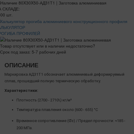
А СКЛАДЕ:
00 шт.
АЛЬКУЛЯТОР
РОГИБА ПРОФИЛЕЙ
Товар отсутствует или в наличии недостаточно?
Срок под заказ: 5-7 рабочих дней
ОПИСАНИЕ
Маркировка АД31Т1 обозначает алюминиевый деформируемый
сплав, прошедший полную термическую обработку.
Характеристики:
Плотность (2700 - 2710\) кг/м³
Температура плавления около (600 - 655) °C
σ
Временное сопротивление (
) / Предел прочности: ≈185 -
Β
200 МПа.