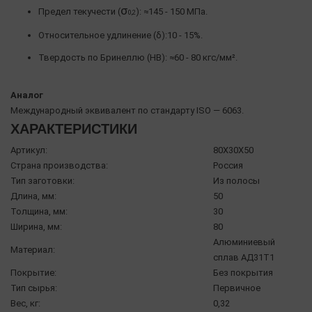
σ
Предел текучести (
): ≈145 - 150 МПа.
0,2
Относительное удлинение (δ):10 - 15%.
Твердость по Бринеллю (HB): ≈60 - 80 кгс/мм².
Аналог
Международный эквивалент по стандарту ISO — 6063.
ХАРАКТЕРИСТИКИ
Артикул:
80X30X50
Страна производства:
Россия
Тип заготовки:
Из полосы
Длина, мм:
50
Толщина, мм:
30
Ширина, мм:
80
Алюминиевый
Материал:
сплав АД31Т1
Покрытие:
Без покрытия
Тип сырья:
Первичное
Вес, кг:
0,32