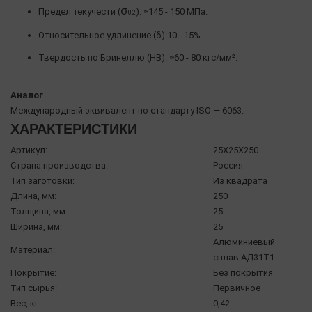
σ
Предел текучести (
): ≈145 - 150 МПа.
0,2
Относительное удлинение (δ):10 - 15%.
Твердость по Бринеллю (HB): ≈60 - 80 кгс/мм².
Аналог
Международный эквивалент по стандарту ISO — 6063.
ХАРАКТЕРИСТИКИ
Артикул:
25X25X250
Страна производства:
Россия
Тип заготовки:
Из квадрата
Длина, мм:
250
Толщина, мм:
25
Ширина, мм:
25
Алюминиевый
Материал:
сплав АД31Т1
Покрытие:
Без покрытия
Тип сырья:
Первичное
Вес, кг:
0,42