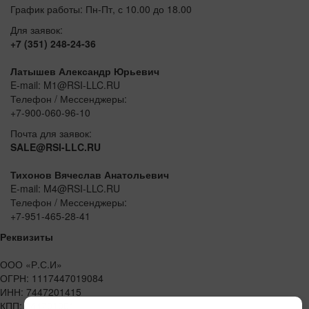
График работы: Пн-Пт, с 10.00 до 18.00
Для заявок:
+7 (351) 248-24-36
Латышев Александр Юрьевич
E-mail: M1@RSI-LLC.RU
Телефон / Мессенджеры:
+7-900-060-96-10
Почта для заявок:
SALE@RSI-LLC.RU
Тихонов Вячеслав Анатольевич
E-mail: M4@RSI-LLC.RU
Телефон / Мессенджеры:
+7-951-465-28-41
Реквизиты
ООО «Р.С.И»
ОГРН: 1117447019084
ИНН: 7447201415
КПП: 744701001