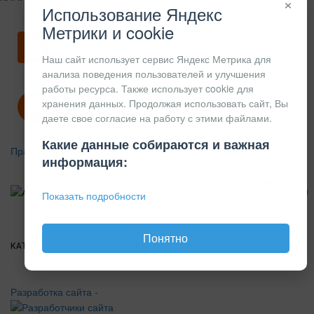
×
Использование Яндекс
Метрики и cookie
Скачать карточку предприятия
Наш сайт использует сервис Яндекс Метрика для
анализа поведения пользователей и улучшения
работы ресурса. Также использует cookie для
хранения данных. Продолжая использовать сайт, Вы
Политика конфиденциальности
даете свое согласие на работу с этими файлами.
Какие данные собираются и важная
Правила возврата
информация:
АЛЮМИНИЕВЫЙ
КОНСТРУКЦИОННЫЙ
Показать подробности
ПРОФИЛЬ
Понятно
КАТАЛОГ
О
ПОКУПАТЕЛЯМ
ВАКАНСИИ
ПРАЙС
НОВОСТИ
КОНТАКТЫ
КОМПАНИИ
Разработка сайта -