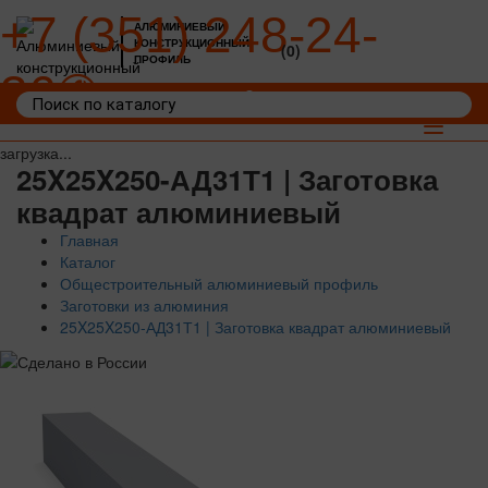
+7 (351) 248-24-
АЛЮМИНИЕВЫЙ
КОНСТРУКЦИОННЫЙ
(0)
ПРОФИЛЬ
36
Войти
Корзина: 0
Toggle
navigat
загрузка...
25X25X250-АД31Т1 | Заготовка
квадрат алюминиевый
Главная
Каталог
Общестроительный алюминиевый профиль
Заготовки из алюминия
25X25X250-АД31Т1 | Заготовка квадрат алюминиевый