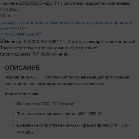
А СКЛАДЕ:
00 шт.
АЛЬКУЛЯТОР
РОГИБА ПРОФИЛЕЙ
Товар отсутствует или в наличии недостаточно?
Срок под заказ: 5-7 рабочих дней
ОПИСАНИЕ
Маркировка АД31Т1 обозначает алюминиевый деформируемый
сплав, прошедший полную термическую обработку.
Характеристики:
Плотность (2700 - 2710\) кг/м³
Температура плавления около (600 - 655) °C
σ
Временное сопротивление (
) / Предел прочности: ≈185 -
Β
200 МПа.