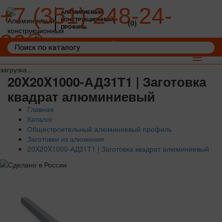
+7 (351) 248-24-
АЛЮМИНИЕВЫЙ
КОНСТРУКЦИОННЫЙ
(0)
ПРОФИЛЬ
36
Войти
Корзина: 0
Toggle
navigat
загрузка...
20X20X1000-АД31Т1 | Заготовка
квадрат алюминиевый
Главная
Каталог
Общестроительный алюминиевый профиль
Заготовки из алюминия
20X20X1000-АД31Т1 | Заготовка квадрат алюминиевый