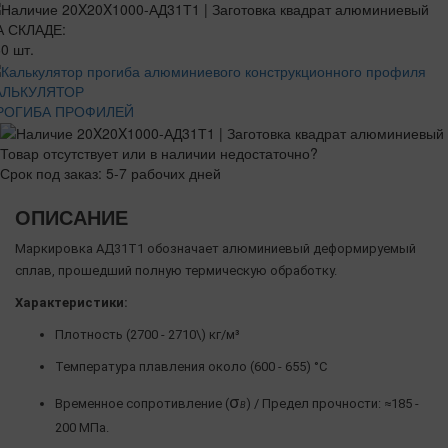
А СКЛАДЕ:
0 шт.
АЛЬКУЛЯТОР
РОГИБА ПРОФИЛЕЙ
Товар отсутствует или в наличии недостаточно?
Срок под заказ: 5-7 рабочих дней
ОПИСАНИЕ
Маркировка АД31Т1 обозначает алюминиевый деформируемый
сплав, прошедший полную термическую обработку.
Характеристики:
Плотность (2700 - 2710\) кг/м³
Температура плавления около (600 - 655) °C
σ
Временное сопротивление (
) / Предел прочности: ≈185 -
Β
200 МПа.