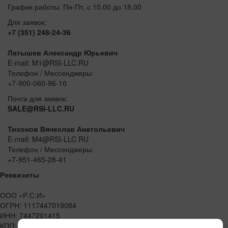
График работы: Пн-Пт, с 10.00 до 18.00
Для заявок:
+7 (351) 248-24-36
Латышев Александр Юрьевич
E-mail: M1@RSI-LLC.RU
Телефон / Мессенджеры:
+7-900-060-96-10
Почта для заявок:
SALE@RSI-LLC.RU
Тихонов Вячеслав Анатольевич
E-mail: M4@RSI-LLC.RU
Телефон / Мессенджеры:
+7-951-465-28-41
Реквизиты
ООО «Р.С.И»
ОГРН: 1117447019084
ИНН: 7447201415
КПП: 744701001