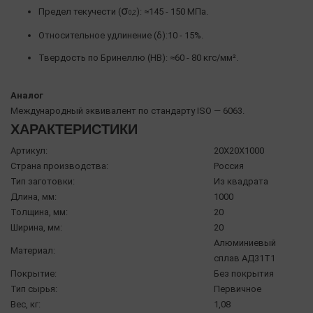
σ
Предел текучести (
): ≈145 - 150 МПа.
0,2
Относительное удлинение (δ):10 - 15%.
Твердость по Бринеллю (HB): ≈60 - 80 кгс/мм².
Аналог
Международный эквивалент по стандарту ISO — 6063.
ХАРАКТЕРИСТИКИ
Артикул:
20X20X1000
Страна производства:
Россия
Тип заготовки:
Из квадрата
Длина, мм:
1000
Толщина, мм:
20
Ширина, мм:
20
Алюминиевый
Материал:
сплав АД31Т1
Покрытие:
Без покрытия
Тип сырья:
Первичное
Вес, кг:
1,08