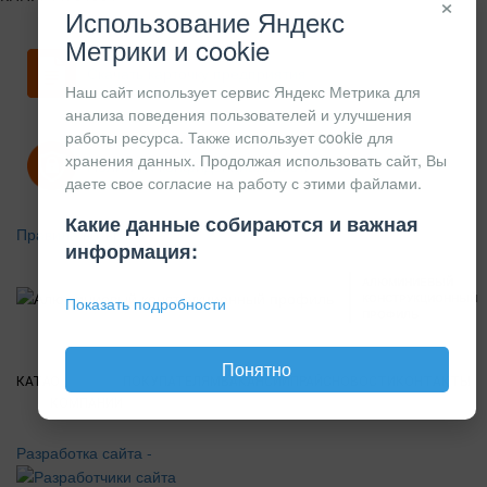
×
Использование Яндекс
Метрики и cookie
Скачать карточку предприятия
Наш сайт использует сервис Яндекс Метрика для
анализа поведения пользователей и улучшения
работы ресурса. Также использует cookie для
хранения данных. Продолжая использовать сайт, Вы
Политика конфиденциальности
даете свое согласие на работу с этими файлами.
Какие данные собираются и важная
Правила возврата
информация:
АЛЮМИНИЕВЫЙ
КОНСТРУКЦИОННЫЙ
Показать подробности
ПРОФИЛЬ
Понятно
КАТАЛОГ
О
ПОКУПАТЕЛЯМ
ВАКАНСИИ
ПРАЙС
НОВОСТИ
КОНТАКТЫ
КОМПАНИИ
Разработка сайта -