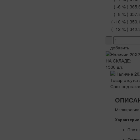
( -6 % )
365.
( -8 % )
357.
( -10 % )
350.
( -12 % )
342.
-
добавить
НА СКЛАДЕ:
1500 шт.
Товар отсутст
Срок под зака
ОПИСА
Маркировка 
Характерис
Плотно
Темпер