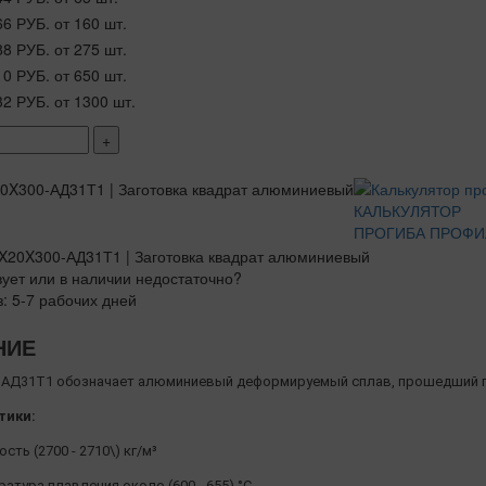
66 РУБ.
от 160 шт.
88 РУБ.
от 275 шт.
10 РУБ.
от 650 шт.
32 РУБ.
от 1300 шт.
+
КАЛЬКУЛЯТОР
ПРОГИБА ПРОФИ
вует или в наличии недостаточно?
з: 5-7 рабочих дней
НИЕ
АД31Т1 обозначает алюминиевый деформируемый сплав, прошедший п
тики:
сть (2700 - 2710\) кг/м³
атура плавления около (600 - 655) °C