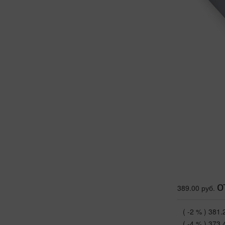
о
389.00 руб.
( -2 % )
381.
( -4 % )
373.