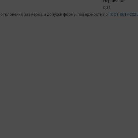
Первичное
0,32
отклонения размеров и допуски формы поверхности:
по
ГОСТ 8617-202