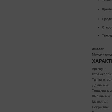
Време
Предел
Относи
Твердо
Аналог
Международн
ХАРАКТ
Артикул:
Страна прои
Тип заготовк
Длина, мм:
Толщина, мм
Ширина, мм:
Материал:
Покрытие: