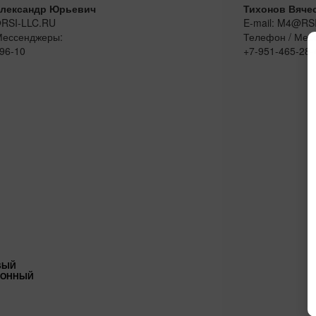
лександр Юрьевич
Тихонов Вяче
@RSI-LLC.RU
E-mail: M4@RS
Мессенджеры:
Телефон / Мес
96-10
+7-951-465-28-
ВЫЙ
ИОННЫЙ