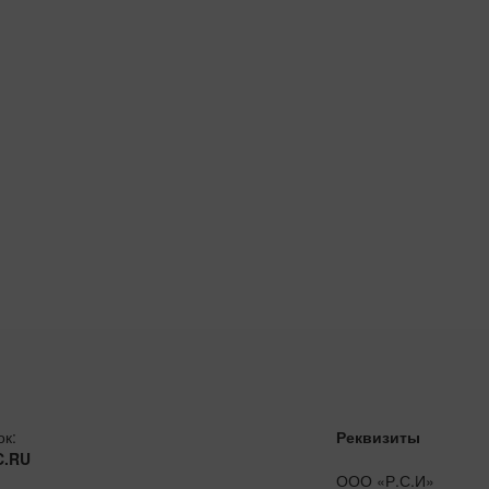
ок:
Реквизиты
C.RU
ООО «Р.С.И»