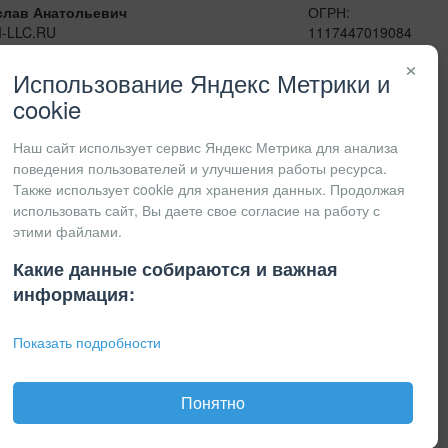
слав Анатольевич
ОГРН:
I-LLC.RU
1117447019084
сенджеры:
ИНН:
×
41
7447201415
Использование Яндекс Метрики и
КПП:
cookie
Наш сайт использует сервис Яндекс Метрика для анализа
поведения пользователей и улучшения работы ресурса.
Также использует cookie для хранения данных. Продолжая
использовать сайт, Вы даете свое согласие на работу с
этими файлами.
Какие данные собираются и важная
информация:
Показать подробности
Понятно