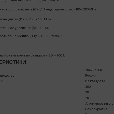
σ
нное сопротивление (
) / Предел прочности: ≈185 - 200 МПа.
Β
σ
 текучести (
): ≈145 - 150 МПа.
0,2
тельное удлинение (δ):10 - 15%.
сть по Бринеллю (HB): ≈60 - 80 кгс/мм².
ый эквивалент по стандарту ISO — 6063.
ЕРИСТИКИ
20X20X300
зводства:
Россия
и:
Из квадрата
300
:
20
20
Алюминиевый спл
Без покрытия