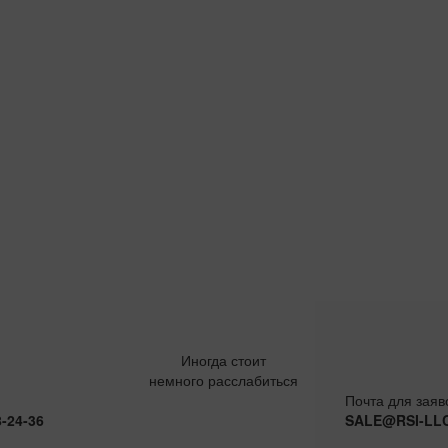
Иногда стоит
немного расслабиться
Почта для заяв
8-24-36
SALE@RSI-LL