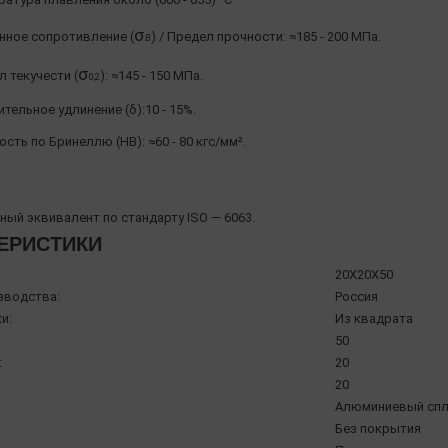
σ
нное сопротивление (
) / Предел прочности: ≈185 - 200 МПа.
Β
σ
 текучести (
): ≈145 - 150 МПа.
0,2
тельное удлинение (δ):10 - 15%.
сть по Бринеллю (HB): ≈60 - 80 кгс/мм².
ый эквивалент по стандарту ISO — 6063.
ЕРИСТИКИ
20X20X50
зводства:
Россия
и:
Из квадрата
50
:
20
20
Алюминиевый спл
Без покрытия