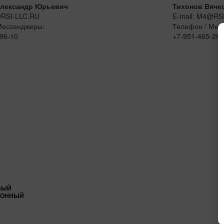
лександр Юрьевич
Тихонов Вяче
@RSI-LLC.RU
E-mail: M4@RS
Мессенджеры:
Телефон / Мес
96-10
+7-951-465-28-
ВЫЙ
ИОННЫЙ