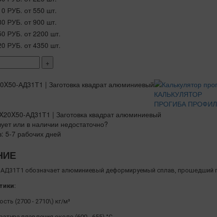
10 РУБ.
от 550 шт.
80 РУБ.
от 900 шт.
50 РУБ.
от 2200 шт.
20 РУБ.
от 4350 шт.
+
КАЛЬКУЛЯТОР
ПРОГИБА ПРОФИ
вует или в наличии недостаточно?
з: 5-7 рабочих дней
НИЕ
АД31Т1 обозначает алюминиевый деформируемый сплав, прошедший п
тики:
сть (2700 - 2710\) кг/м³
атура плавления около (600 - 655) °C