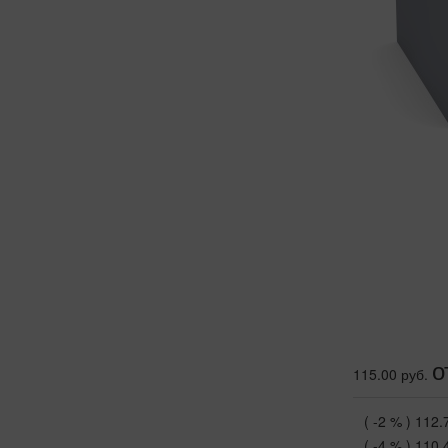
о
115.00 руб.
( -2 % )
112.
( -4 % )
110.