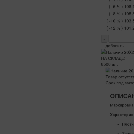
( -6 % )
108.
( -8 % )
105.
( -10 % )
103.
( -12 % )
101.
-
добавить
НА СКЛАДЕ:
8500 шт.
Товар отсутст
Срок под зака
ОПИСА
Маркировка 
Характерис
Плотно
Темпер