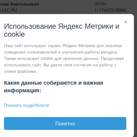
слав Анатольевич
ОГРН:
I-LLC.RU
1117447019084
сенджеры:
ИНН:
×
41
7447201415
Использование Яндекс Метрики и
КПП:
cookie
Наш сайт использует сервис Яндекс Метрика для анализа
поведения пользователей и улучшения работы ресурса.
Также использует cookie для хранения данных. Продолжая
использовать сайт, Вы даете свое согласие на работу с
этими файлами.
Какие данные собираются и важная
информация:
Показать подробности
Понятно