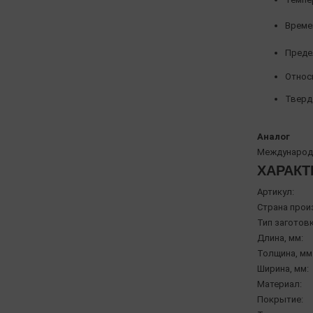
Време
Предел
Относи
Твердо
Аналог
Международн
ХАРАКТ
Артикул:
Страна прои
Тип заготовк
Длина, мм:
Толщина, мм
Ширина, мм:
Материал:
Покрытие: