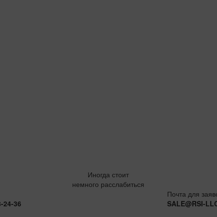
Иногда стоит
немного расслабиться
Почта для заяв
8-24-36
SALE@RSI-LL