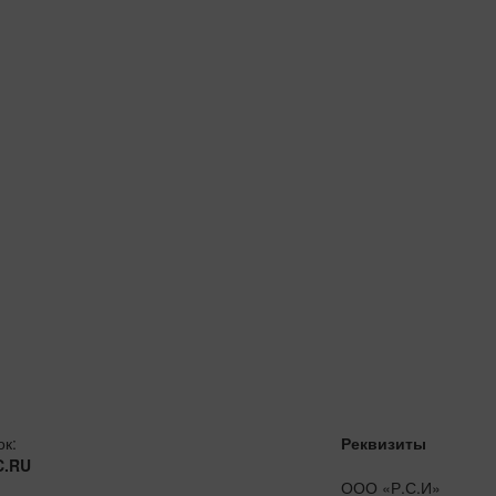
ок:
Реквизиты
C.RU
ООО «Р.С.И»