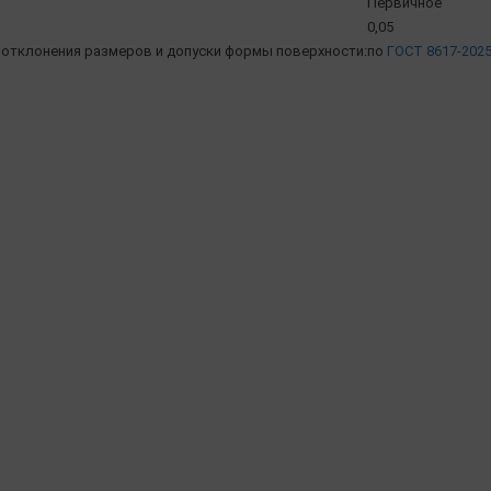
Первичное
0,05
отклонения размеров и допуски формы поверхности:
по
ГОСТ 8617-202