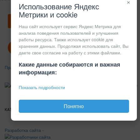
×
Использование Яндекс
Метрики и cookie
Скачать карточку предприятия
Наш сайт использует сервис Яндекс Метрика для
анализа поведения пользователей и улучшения
работы ресурса. Также использует cookie для
хранения данных. Продолжая использовать сайт, Вы
Политика конфиденциальности
даете свое согласие на работу с этими файлами.
Какие данные собираются и важная
Правила возврата
информация:
АЛЮМИНИЕВЫЙ
КОНСТРУКЦИОННЫЙ
Показать подробности
ПРОФИЛЬ
Понятно
КАТАЛОГ
О
ПОКУПАТЕЛЯМ
ВАКАНСИИ
ПРАЙС
НОВОСТИ
КОНТАКТЫ
КОМПАНИИ
Разработка сайта -