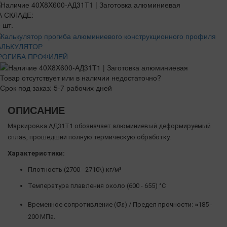
А СКЛАДЕ:
 шт.
АЛЬКУЛЯТОР
РОГИБА ПРОФИЛЕЙ
Товар отсутствует или в наличии недостаточно?
Срок под заказ: 5-7 рабочих дней
ОПИСАНИЕ
Маркировка АД31Т1 обозначает алюминиевый деформируемый
сплав, прошедший полную термическую обработку.
Характеристики:
Плотность (2700 - 2710\) кг/м³
Температура плавления около (600 - 655) °C
σ
Временное сопротивление (
) / Предел прочности: ≈185 -
Β
200 МПа.