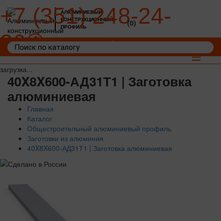
+7 (351) 248-24-
АЛЮМИНИЕВЫЙ
КОНСТРУКЦИОННЫЙ
(0)
ПРОФИЛЬ
36
Войти
Корзина: 0
Toggle
navigat
загрузка...
40X8X600-АД31Т1 | Заготовка
алюминиевая
Главная
Каталог
Общестроительный алюминиевый профиль
Заготовки из алюминия
40X8X600-АД31Т1 | Заготовка алюминиевая