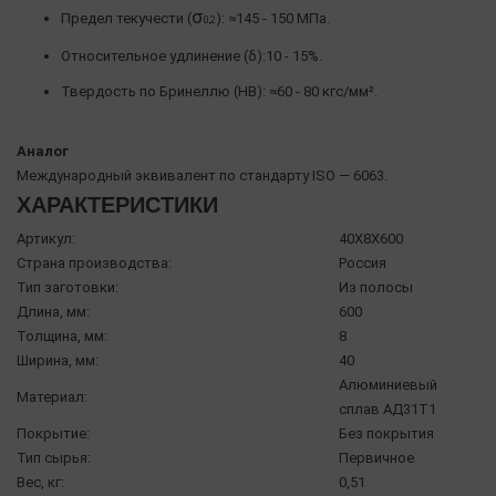
σ
Предел текучести (
): ≈145 - 150 МПа.
0,2
Относительное удлинение (δ):10 - 15%.
Твердость по Бринеллю (HB): ≈60 - 80 кгс/мм².
Аналог
Международный эквивалент по стандарту ISO — 6063.
ХАРАКТЕРИСТИКИ
Артикул:
40X8X600
Страна производства:
Россия
Тип заготовки:
Из полосы
Длина, мм:
600
Толщина, мм:
8
Ширина, мм:
40
Алюминиевый
Материал:
сплав АД31Т1
Покрытие:
Без покрытия
Тип сырья:
Первичное
Вес, кг:
0,51