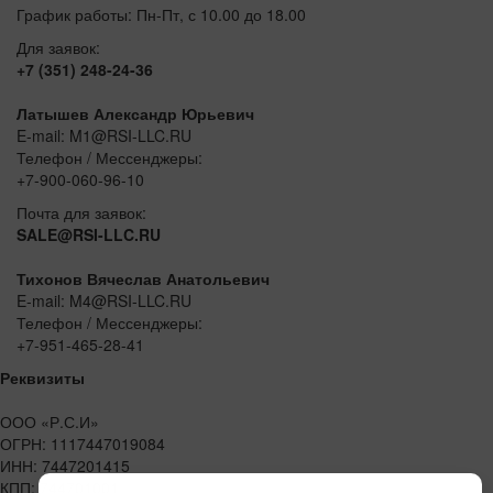
График работы: Пн-Пт, с 10.00 до 18.00
Для заявок:
+7 (351) 248-24-36
Латышев Александр Юрьевич
E-mail: M1@RSI-LLC.RU
Телефон / Мессенджеры:
+7-900-060-96-10
Почта для заявок:
SALE@RSI-LLC.RU
Тихонов Вячеслав Анатольевич
E-mail: M4@RSI-LLC.RU
Телефон / Мессенджеры:
+7-951-465-28-41
Реквизиты
ООО «Р.С.И»
ОГРН: 1117447019084
ИНН: 7447201415
КПП: 744701001