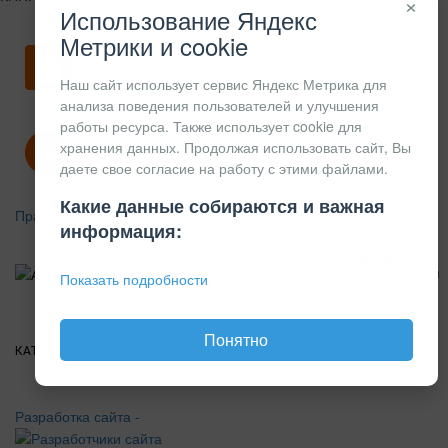
×
Использование Яндекс
Метрики и cookie
Скачать карточку предприятия
Наш сайт использует сервис Яндекс Метрика для
анализа поведения пользователей и улучшения
работы ресурса. Также использует cookie для
хранения данных. Продолжая использовать сайт, Вы
Политика конфиденциальности
даете свое согласие на работу с этими файлами.
Какие данные собираются и важная
Правила возврата
информация:
АЛЮМИНИЕВЫЙ
КОНСТРУКЦИОННЫЙ
Показать подробности
ПРОФИЛЬ
Понятно
КАТАЛОГ
О
ПОКУПАТЕЛЯМ
ВАКАНСИИ
ПРАЙС
НОВОСТИ
КОНТАКТЫ
КОМПАНИИ
Разработка сайта -