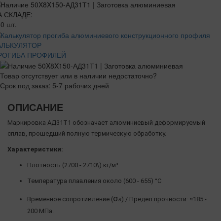
А СКЛАДЕ:
0 шт.
АЛЬКУЛЯТОР
РОГИБА ПРОФИЛЕЙ
Товар отсутствует или в наличии недостаточно?
Срок под заказ: 5-7 рабочих дней
ОПИСАНИЕ
Маркировка АД31Т1 обозначает алюминиевый деформируемый
сплав, прошедший полную термическую обработку.
Характеристики:
Плотность (2700 - 2710\) кг/м³
Температура плавления около (600 - 655) °C
σ
Временное сопротивление (
) / Предел прочности: ≈185 -
Β
200 МПа.