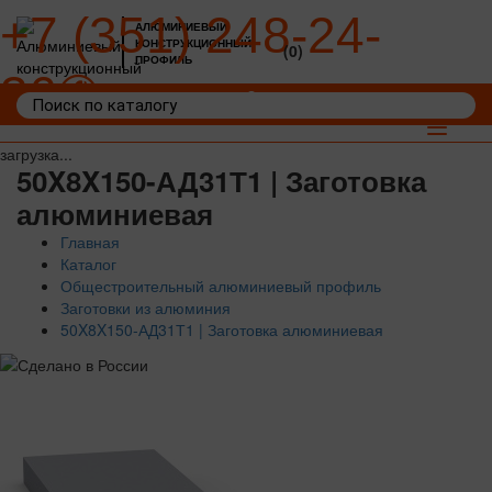
+7 (351) 248-24-
АЛЮМИНИЕВЫЙ
КОНСТРУКЦИОННЫЙ
(0)
ПРОФИЛЬ
36
Войти
Корзина: 0
Toggle
navigat
загрузка...
50X8X150-АД31Т1 | Заготовка
алюминиевая
Главная
Каталог
Общестроительный алюминиевый профиль
Заготовки из алюминия
50X8X150-АД31Т1 | Заготовка алюминиевая