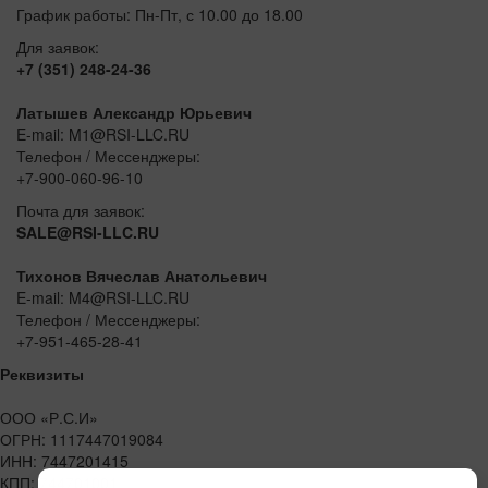
График работы: Пн-Пт, с 10.00 до 18.00
Для заявок:
+7 (351) 248-24-36
Латышев Александр Юрьевич
E-mail: M1@RSI-LLC.RU
Телефон / Мессенджеры:
+7-900-060-96-10
Почта для заявок:
SALE@RSI-LLC.RU
Тихонов Вячеслав Анатольевич
E-mail: M4@RSI-LLC.RU
Телефон / Мессенджеры:
+7-951-465-28-41
Реквизиты
ООО «Р.С.И»
ОГРН: 1117447019084
ИНН: 7447201415
КПП: 744701001