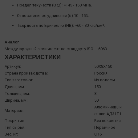
σ
Предел текучести (
): ≈145 - 150 МПа.
0,2
Относительное удлинение (δ):10 - 15%.
Твердость по Бринеллю (HB): ≈60 - 80 кгс/мм².
Аналог
Международный эквивалент по стандарту ISO — 6063.
ХАРАКТЕРИСТИКИ
Артикул:
50X8X150
Страна производства:
Россия
Тип заготовки:
Из полосы
Длина, мм:
150
Толщина, мм:
8
Ширина, мм:
50
Алюминиевый
Материал:
сплав АД31Т1
Покрытие:
Без покрытия
Тип сырья:
Первичное
Вес, кг:
0,16