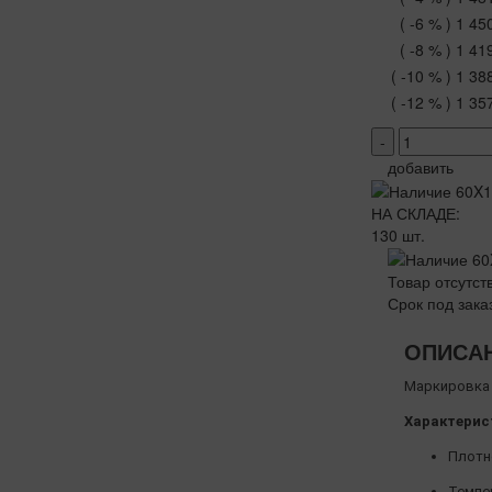
( -6 % )
1 45
( -8 % )
1 41
( -10 % )
1 38
( -12 % )
1 35
-
добавить
НА СКЛАДЕ:
130 шт.
Товар отсутст
Срок под зака
ОПИСА
Маркировка 
Характерис
Плотно
Темпер