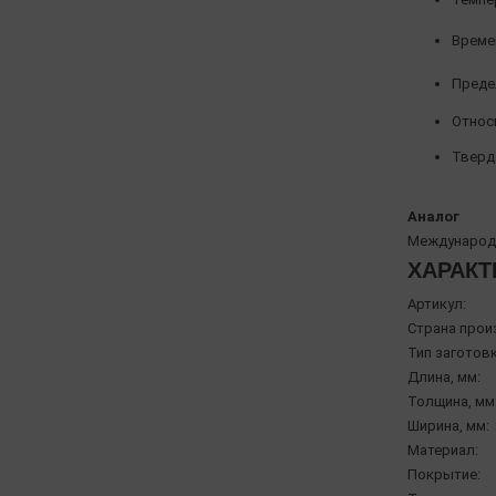
Време
Предел
Относи
Твердо
Аналог
Международн
ХАРАКТ
Артикул:
Страна прои
Тип заготовк
Длина, мм:
Толщина, мм
Ширина, мм:
Материал:
Покрытие: