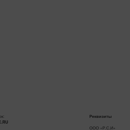
ок:
Реквизиты
C.RU
ООО «Р.С.И»