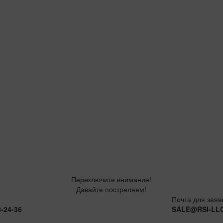
Переключите внимание!
Давайте постреляем!
Почта для заяв
8-24-36
SALE@RSI-LL