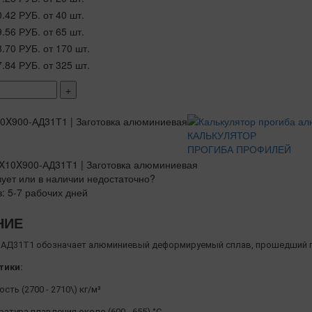
0.42 РУБ.
от 40 шт.
9.56 РУБ.
от 65 шт.
8.70 РУБ.
от 170 шт.
7.84 РУБ.
от 325 шт.
+
КАЛЬКУЛЯТОР
ПРОГИБА ПРОФИЛЕЙ
вует или в наличии недостаточно?
з: 5-7 рабочих дней
НИЕ
АД31Т1 обозначает алюминиевый деформируемый сплав, прошедший п
тики:
сть (2700 - 2710\) кг/м³
атура плавления около (600 - 655) °C