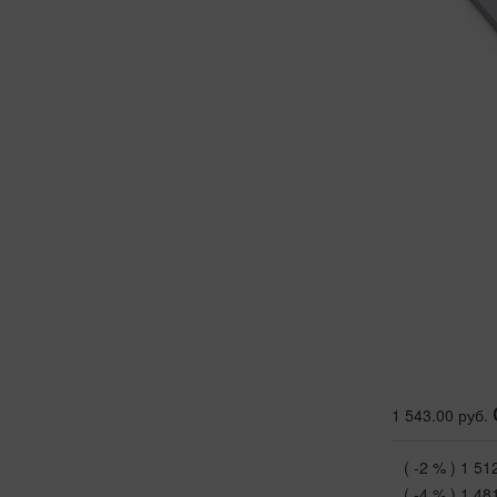
1 543.00 руб.
( -2 % )
1 51
( -4 % )
1 48