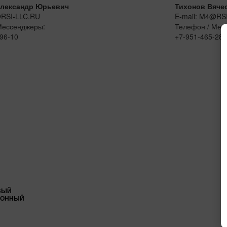
лександр Юрьевич
Тихонов Вяче
@RSI-LLC.RU
E-mail: M4@RS
Мессенджеры:
Телефон / Мес
96-10
+7-951-465-28-
ВЫЙ
ИОННЫЙ