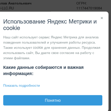
слав Анатольевич
ОГРН:
I-LLC.RU
1117447019084
сенджеры:
ИНН:
×
41
7447201415
Использование Яндекс Метрики и
КПП:
cookie
Наш сайт использует сервис Яндекс Метрика для анализа
поведения пользователей и улучшения работы ресурса.
Также использует cookie для хранения данных. Продолжая
использовать сайт, Вы даете свое согласие на работу с
этими файлами.
Какие данные собираются и важная
информация:
Показать подробности
Понятно