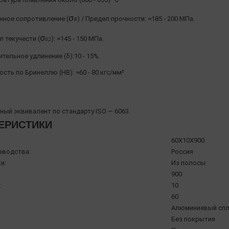
σ
нное сопротивление (
) / Предел прочности: ≈185 - 200 МПа.
Β
σ
 текучести (
): ≈145 - 150 МПа.
0,2
тельное удлинение (δ):10 - 15%.
сть по Бринеллю (HB): ≈60 - 80 кгс/мм².
ый эквивалент по стандарту ISO — 6063.
ЕРИСТИКИ
60X10X900
зводства:
Россия
и:
Из полосы
900
:
10
60
Алюминиевый спл
Без покрытия