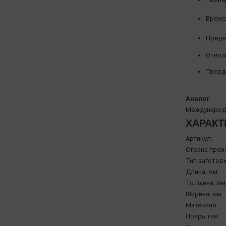
Време
Предел
Относи
Твердо
Аналог
Международн
ХАРАКТ
Артикул:
Страна прои
Тип заготовк
Длина, мм:
Толщина, мм
Ширина, мм:
Материал:
Покрытие: