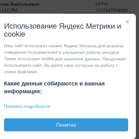
слав Анатольевич
ОГРН:
I-LLC.RU
1117447019084
сенджеры:
ИНН:
×
41
7447201415
Использование Яндекс Метрики и
КПП:
cookie
Наш сайт использует сервис Яндекс Метрика для анализа
поведения пользователей и улучшения работы ресурса.
Также использует cookie для хранения данных. Продолжая
использовать сайт, Вы даете свое согласие на работу с
этими файлами.
Какие данные собираются и важная
информация:
Показать подробности
Понятно