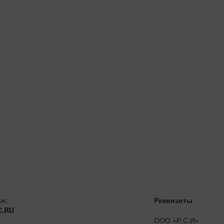
ок:
Реквизиты
C.RU
ООО «Р.С.И»