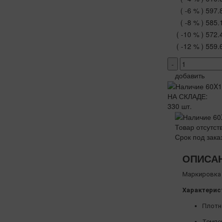
( -6 % )
597.
( -8 % )
585.
( -10 % )
572.
( -12 % )
559.
-
добавить
НА СКЛАДЕ:
330 шт.
Товар отсутст
Срок под зака
ОПИСА
Маркировка 
Характерис
Плотно
Темпер