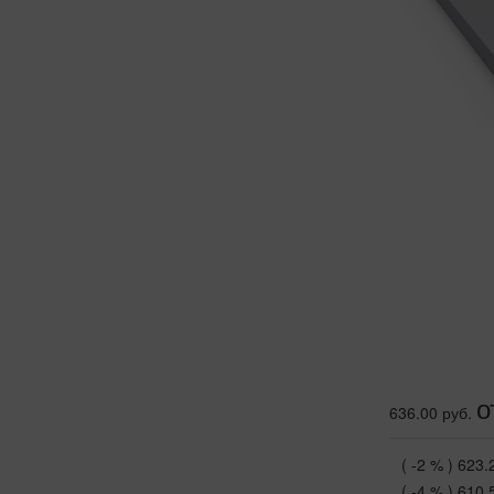
о
636.00 руб.
( -2 % )
623.
( -4 % )
610.