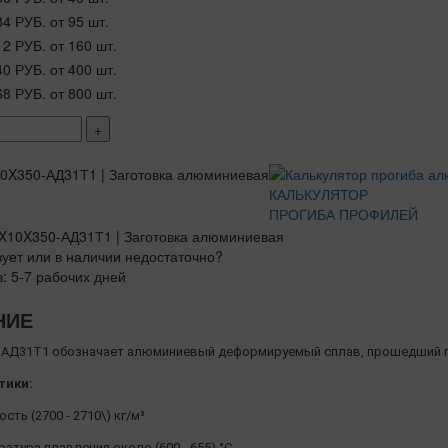
84 РУБ.
от 95 шт.
12 РУБ.
от 160 шт.
40 РУБ.
от 400 шт.
68 РУБ.
от 800 шт.
+
КАЛЬКУЛЯТОР
ПРОГИБА ПРОФИЛЕЙ
вует или в наличии недостаточно?
з: 5-7 рабочих дней
НИЕ
АД31Т1 обозначает алюминиевый деформируемый сплав, прошедший п
тики:
сть (2700 - 2710\) кг/м³
атура плавления около (600 - 655) °C