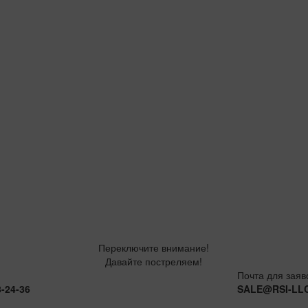
Переключите внимание!
Давайте постреляем!
Почта для заяв
8-24-36
SALE@RSI-LL