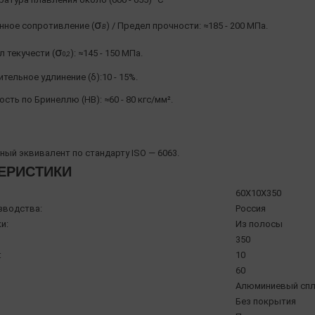
σ
нное сопротивление (
) / Предел прочности: ≈185 - 200 МПа.
Β
σ
 текучести (
): ≈145 - 150 МПа.
0,2
тельное удлинение (δ):10 - 15%.
сть по Бринеллю (HB): ≈60 - 80 кгс/мм².
ый эквивалент по стандарту ISO — 6063.
ЕРИСТИКИ
60X10X350
зводства:
Россия
и:
Из полосы
350
:
10
60
Алюминиевый спл
Без покрытия