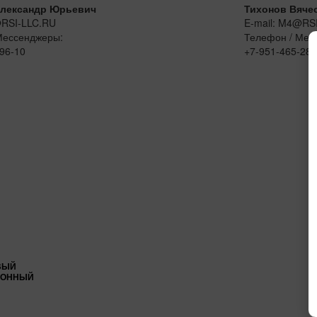
лександр Юрьевич
Тихонов Вяче
@RSI-LLC.RU
E-mail: M4@RS
Мессенджеры:
Телефон / Мес
96-10
+7-951-465-28-
ВЫЙ
ИОННЫЙ