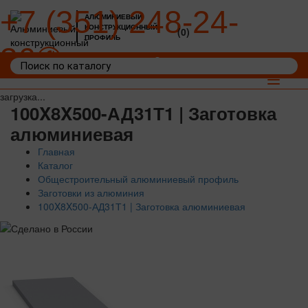
+7 (351) 248-24-
АЛЮМИНИЕВЫЙ
КОНСТРУКЦИОННЫЙ
(0)
ПРОФИЛЬ
36
Войти
Корзина: 0
Toggle
navigat
загрузка...
100X8X500-АД31Т1 | Заготовка
алюминиевая
Главная
Каталог
Общестроительный алюминиевый профиль
Заготовки из алюминия
100X8X500-АД31Т1 | Заготовка алюминиевая