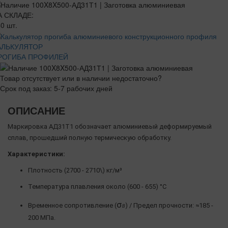
А СКЛАДЕ:
0 шт.
АЛЬКУЛЯТОР
РОГИБА ПРОФИЛЕЙ
Товар отсутствует или в наличии недостаточно?
Срок под заказ: 5-7 рабочих дней
ОПИСАНИЕ
Маркировка АД31Т1 обозначает алюминиевый деформируемый
сплав, прошедший полную термическую обработку.
Характеристики:
Плотность (2700 - 2710\) кг/м³
Температура плавления около (600 - 655) °C
σ
Временное сопротивление (
) / Предел прочности: ≈185 -
Β
200 МПа.