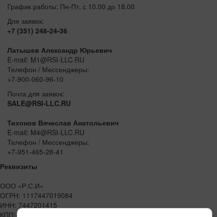
График работы: Пн-Пт, с 10.00 до 18.00
Для заявок:
+7 (351) 248-24-36
Латышев Александр Юрьевич
E-mail: M1@RSI-LLC.RU
Телефон / Мессенджеры:
+7-900-060-96-10
Почта для заявок:
SALE@RSI-LLC.RU
Тихонов Вячеслав Анатольевич
E-mail: M4@RSI-LLC.RU
Телефон / Мессенджеры:
+7-951-465-28-41
Реквизиты
ООО «Р.С.И»
ОГРН: 1117447019084
ИНН: 7447201415
КПП: 744701001