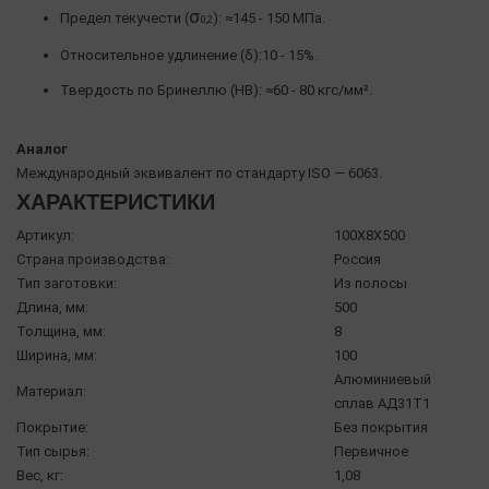
σ
Предел текучести (
): ≈145 - 150 МПа.
0,2
Относительное удлинение (δ):10 - 15%.
Твердость по Бринеллю (HB): ≈60 - 80 кгс/мм².
Аналог
Международный эквивалент по стандарту ISO — 6063.
ХАРАКТЕРИСТИКИ
Артикул:
100X8X500
Страна производства:
Россия
Тип заготовки:
Из полосы
Длина, мм:
500
Толщина, мм:
8
Ширина, мм:
100
Алюминиевый
Материал:
сплав АД31Т1
Покрытие:
Без покрытия
Тип сырья:
Первичное
Вес, кг:
1,08