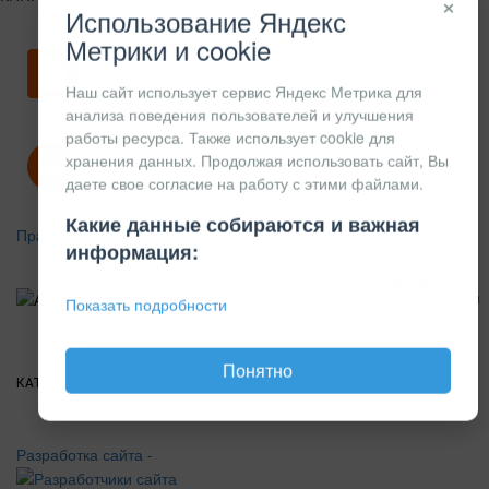
×
Использование Яндекс
Метрики и cookie
Скачать карточку предприятия
Наш сайт использует сервис Яндекс Метрика для
анализа поведения пользователей и улучшения
работы ресурса. Также использует cookie для
хранения данных. Продолжая использовать сайт, Вы
Политика конфиденциальности
даете свое согласие на работу с этими файлами.
Какие данные собираются и важная
Правила возврата
информация:
АЛЮМИНИЕВЫЙ
КОНСТРУКЦИОННЫЙ
Показать подробности
ПРОФИЛЬ
Понятно
КАТАЛОГ
О
ПОКУПАТЕЛЯМ
ВАКАНСИИ
ПРАЙС
НОВОСТИ
КОНТАКТЫ
КОМПАНИИ
Разработка сайта -