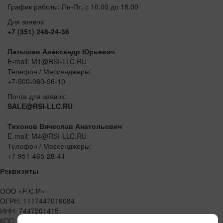
График работы: Пн-Пт, с 10.00 до 18.00
Для заявок:
+7 (351) 248-24-36
Латышев Александр Юрьевич
E-mail: M1@RSI-LLC.RU
Телефон / Мессенджеры:
+7-900-060-96-10
Почта для заявок:
SALE@RSI-LLC.RU
Тихонов Вячеслав Анатольевич
E-mail: M4@RSI-LLC.RU
Телефон / Мессенджеры:
+7-951-465-28-41
Реквизиты
ООО «Р.С.И»
ОГРН: 1117447019084
ИНН: 7447201415
КПП: 744701001