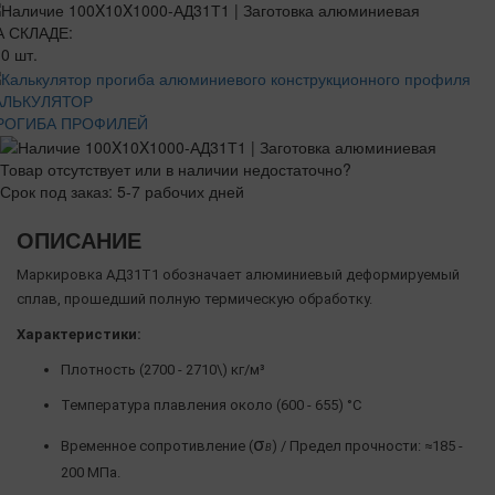
А СКЛАДЕ:
0 шт.
АЛЬКУЛЯТОР
РОГИБА ПРОФИЛЕЙ
Товар отсутствует или в наличии недостаточно?
Срок под заказ: 5-7 рабочих дней
ОПИСАНИЕ
Маркировка АД31Т1 обозначает алюминиевый деформируемый
сплав, прошедший полную термическую обработку.
Характеристики:
Плотность (2700 - 2710\) кг/м³
Температура плавления около (600 - 655) °C
σ
Временное сопротивление (
) / Предел прочности: ≈185 -
Β
200 МПа.