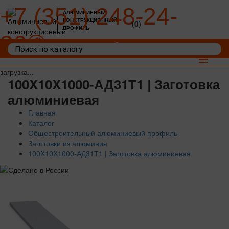
+7 (351) 248-24-
АЛЮМИНИЕВЫЙ
КОНСТРУКЦИОННЫЙ
(0)
ПРОФИЛЬ
36
Войти
Корзина: 0
Toggle
navigat
загрузка...
100X10X1000-АД31Т1 | Заготовка
алюминиевая
Главная
Каталог
Общестроительный алюминиевый профиль
Заготовки из алюминия
100X10X1000-АД31Т1 | Заготовка алюминиевая