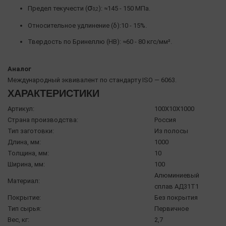
σ
Предел текучести (
): ≈145 - 150 МПа.
0,2
Относительное удлинение (δ):10 - 15%.
Твердость по Бринеллю (HB): ≈60 - 80 кгс/мм².
Аналог
Международный эквивалент по стандарту ISO — 6063.
ХАРАКТЕРИСТИКИ
Артикул:
100X10X1000
Страна производства:
Россия
Тип заготовки:
Из полосы
Длина, мм:
1000
Толщина, мм:
10
Ширина, мм:
100
Алюминиевый
Материал:
сплав АД31Т1
Покрытие:
Без покрытия
Тип сырья:
Первичное
Вес, кг:
2,7