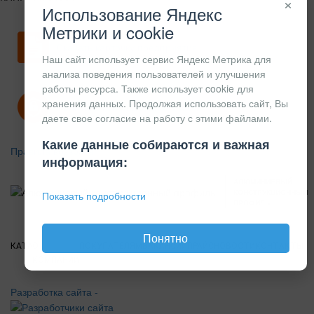
×
Использование Яндекс
Метрики и cookie
Скачать карточку предприятия
Наш сайт использует сервис Яндекс Метрика для
анализа поведения пользователей и улучшения
работы ресурса. Также использует cookie для
хранения данных. Продолжая использовать сайт, Вы
Политика конфиденциальности
даете свое согласие на работу с этими файлами.
Какие данные собираются и важная
Правила возврата
информация:
АЛЮМИНИЕВЫЙ
КОНСТРУКЦИОННЫЙ
Показать подробности
ПРОФИЛЬ
Понятно
КАТАЛОГ
О
ПОКУПАТЕЛЯМ
ВАКАНСИИ
ПРАЙС
НОВОСТИ
КОНТАКТЫ
КОМПАНИИ
Разработка сайта -