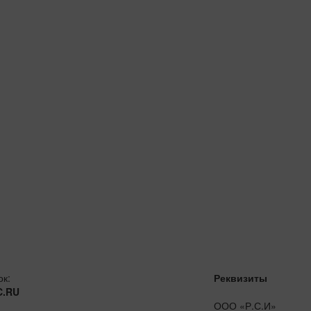
ок:
Реквизиты
C.RU
ООО «Р.С.И»