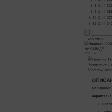
( -6 % )
1 32
( -8 % )
1 29
( -10 % )
1 27
( -12 % )
1 24
-
добавить
НА СКЛАДЕ:
200 шт.
Товар отсутст
Срок под зака
ОПИСА
Маркировка 
Характерис
Плотно
Темпер