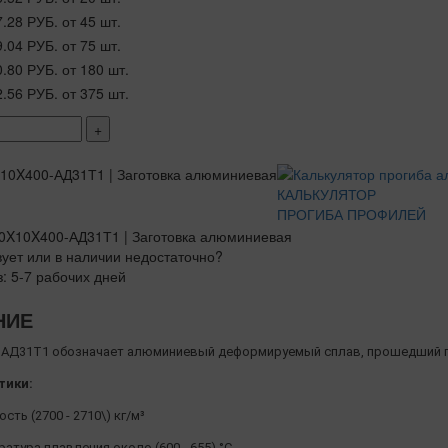
7.28 РУБ.
от 45 шт.
9.04 РУБ.
от 75 шт.
0.80 РУБ.
от 180 шт.
2.56 РУБ.
от 375 шт.
+
КАЛЬКУЛЯТОР
ПРОГИБА ПРОФИЛЕЙ
вует или в наличии недостаточно?
з: 5-7 рабочих дней
НИЕ
АД31Т1 обозначает алюминиевый деформируемый сплав, прошедший п
тики:
сть (2700 - 2710\) кг/м³
атура плавления около (600 - 655) °C