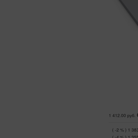
1 412.00 руб.
( -2 % )
1 38
( -4 % )
1 35