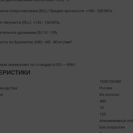
σ
нное сопротивление (
) / Предел прочности: ≈185 - 200 МПа.
Β
σ
 текучести (
): ≈145 - 150 МПа.
0,2
тельное удлинение (δ):10 - 15%.
сть по Бринеллю (HB): ≈60 - 80 кгс/мм².
ый эквивалент по стандарту ISO — 6063.
ЕРИСТИКИ
120X10X400
зводства:
Россия
и:
Из полосы
400
:
10
120
Алюминиевый спл
Без покрытия