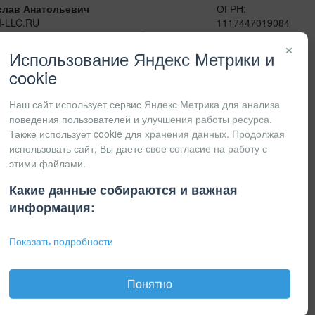
слав Анатольевич
ОГРН:
I-LLC.RU
1117447019084
сенджеры:
ИНН:
×
41
7447201415
Использование Яндекс Метрики и
КПП:
cookie
Наш сайт использует сервис Яндекс Метрика для анализа
поведения пользователей и улучшения работы ресурса.
Также использует cookie для хранения данных. Продолжая
использовать сайт, Вы даете свое согласие на работу с
этими файлами.
Какие данные собираются и важная
информация:
Показать подробности
Понятно