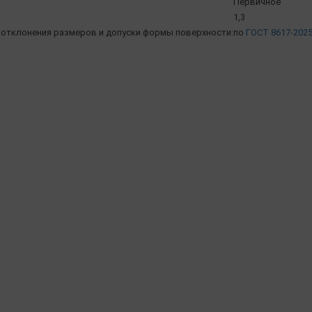
Первичное
1,3
отклонения размеров и допуски формы поверхности:
по
ГОСТ 8617-202