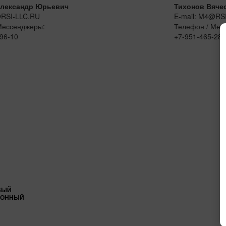
лександр Юрьевич
Тихонов Вяче
@RSI-LLC.RU
E-mail: M4@RS
Мессенджеры:
Телефон / Мес
96-10
+7-951-465-28-
ВЫЙ
ИОННЫЙ