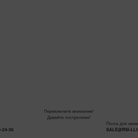
Переключите внимание!
Давайте постреляем!
Почта для заяв
8-24-36
SALE@RSI-LL