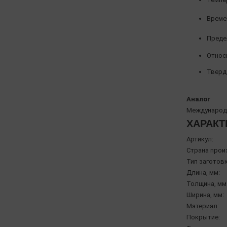
Време
Предел
Относи
Твердо
Аналог
Международн
ХАРАКТ
Артикул:
Страна прои
Тип заготовк
Длина, мм:
Толщина, мм
Ширина, мм:
Материал:
Покрытие: