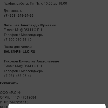
График работы: Пн-Пт, с 10.00 до 18.00
Для заявок:
+7 (351) 248-24-36
Латышев Александр Юрьевич
E-mail: M1@RSI-LLC.RU
Телефон / Мессенджеры:
+7-900-060-96-10
Почта для заявок:
SALE@RSI-LLC.RU
Тихонов Вячеслав Анатольевич
E-mail: M4@RSI-LLC.RU
Телефон / Мессенджеры:
+7-951-465-28-41
Реквизиты
ООО «Р.С.И»
ОГРН: 1117447019084
ИНН: 7447201415
КПП: 744701001