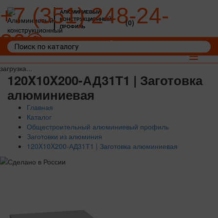
+7 (351) 248-24-
АЛЮМИНИЕВЫЙ
КОНСТРУКЦИОННЫЙ
(0)
ПРОФИЛЬ
36
Войти
Корзина: 0
Toggle
navigat
загрузка...
120X10X200-АД31Т1 | Заготовка
алюминиевая
Главная
Каталог
Общестроительный алюминиевый профиль
Заготовки из алюминия
120X10X200-АД31Т1 | Заготовка алюминиевая