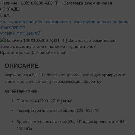
А СКЛАДЕ:
0 шт.
АЛЬКУЛЯТОР
РОГИБА ПРОФИЛЕЙ
Товар отсутствует или в наличии недостаточно?
Срок под заказ: 5-7 рабочих дней
ОПИСАНИЕ
Маркировка АД31Т1 обозначает алюминиевый деформируемый
сплав, прошедший полную термическую обработку.
Характеристики:
Плотность (2700 - 2710\) кг/м³
Температура плавления около (600 - 655) °C
σ
Временное сопротивление (
) / Предел прочности: ≈185 -
Β
200 МПа.