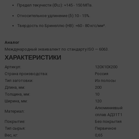
σ
Предел текучести (
): ≈145 - 150 МПа.
0,2
Относительное удлинение (δ):10 - 15%.
Твердость по Бринеллю (HB): ≈60 - 80 кгс/мм².
Аналог
Международный эквивалент по стандарту ISO — 6063.
ХАРАКТЕРИСТИКИ
Артикул:
120X10X200
Страна производства:
Россия
Тип заготовки:
Из полосы
Длина, мм:
200
Толщина, мм:
10
Ширина, мм:
120
Алюминиевый
Материал:
сплав АД31Т1
Покрытие:
Без покрытия
Тип сырья:
Первичное
Вес, кг:
0,65