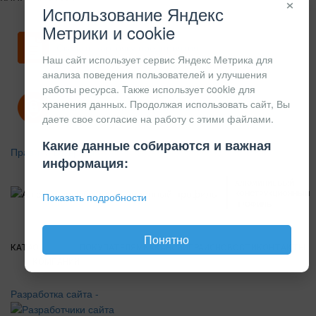
×
Использование Яндекс
Метрики и cookie
Скачать карточку предприятия
Наш сайт использует сервис Яндекс Метрика для
анализа поведения пользователей и улучшения
работы ресурса. Также использует cookie для
хранения данных. Продолжая использовать сайт, Вы
Политика конфиденциальности
даете свое согласие на работу с этими файлами.
Какие данные собираются и важная
Правила возврата
информация:
АЛЮМИНИЕВЫЙ
КОНСТРУКЦИОННЫЙ
Показать подробности
ПРОФИЛЬ
Понятно
КАТАЛОГ
О
ПОКУПАТЕЛЯМ
ВАКАНСИИ
ПРАЙС
НОВОСТИ
КОНТАКТЫ
КОМПАНИИ
Разработка сайта -