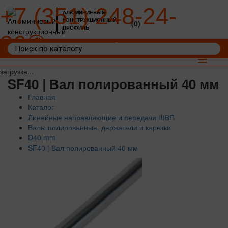
+7 (351) 248-24-
АЛЮМИНИЕВЫЙ
КОНСТРУКЦИОННЫЙ
(0)
ПРОФИЛЬ
36
Войти
Корзина: 0
Toggle
navigat
загрузка...
SF40 | Вал полированный 40 мм
Главная
Каталог
Линейные направляющие и передачи ШВП
Валы полированные, держатели и каретки
D40 mm
SF40 | Вал полированный 40 мм