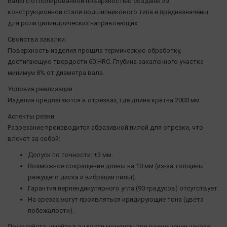
Валы с отполированной поверхностью созданы из
конструкционной стали подшипникового типа и предназначены
для роли цилиндрических направляющих.
Свойства закалки:
Поверхность изделия прошла термическую обработку,
достигающую твердости 60 HRC. Глубина закаленного участка
минимум 8% от диаметра вала.
Условия реализации:
Изделия предлагаются в отрезках, где длина кратна 2000 мм.
Аспекты резки:
Разрезание производится абразивной пилой для отрезки, что
влечет за собой:
Допуск по точности: ±3 мм.
Возможное сокращение длины на 10 мм (из-за толщины
режущего диска и вибрации пилы).
Гарантия перпендикулярного угла (90 градусов) отсутствует.
На срезах могут проявляться иридирующие тона (цвета
побежалости).
Пожалуйста, имейте в виду эти моменты при размещении заказа.