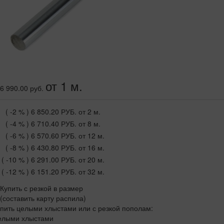
от 1 м.
6 990.00 руб.
( -2 % )
6 850.20 РУБ.
от 2 м.
( -4 % )
6 710.40 РУБ.
от 8 м.
( -6 % )
6 570.60 РУБ.
от 12 м.
( -8 % )
6 430.80 РУБ.
от 16 м.
( -10 % )
6 291.00 РУБ.
от 20 м.
( -12 % )
6 151.20 РУБ.
от 32 м.
Купить с резкой в размер
(составить карту распила)
пить целыми хлыстами или с резкой пополам:
елыми хлыстами