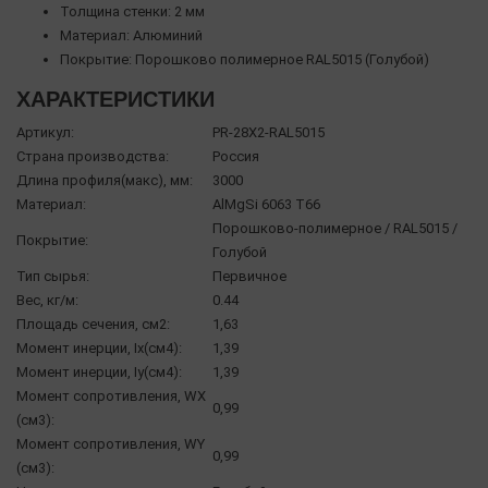
Толщина стенки: 2 мм
Материал: Алюминий
Покрытие: Порошково полимерное RAL5015 (Голубой)
ХАРАКТЕРИСТИКИ
Артикул:
PR-28X2-RAL5015
Страна производства:
Россия
Длина профиля(макс), мм:
3000
Материал:
AlMgSi 6063 Т66
Порошково-полимерное / RAL5015 /
Покрытие:
Голубой
Тип сырья:
Первичное
Вес, кг/м:
0.44
Площадь сечения, см2:
1,63
Момент инерции, Ix(см4):
1,39
Момент инерции, Iy(см4):
1,39
Момент сопротивления, WX
0,99
(см3):
Момент сопротивления, WY
0,99
(см3):