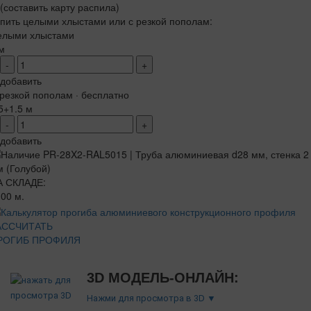
(составить карту распила)
пить целыми хлыстами или с резкой пополам:
елыми хлыстами
м
-
+
добавить
резкой пополам · бесплатно
5+1.5 м
-
+
добавить
А СКЛАДЕ:
00 м.
АССЧИТАТЬ
РОГИБ ПРОФИЛЯ
3D МОДЕЛЬ-ОНЛАЙН:
Нажми для просмотра в 3D ▼