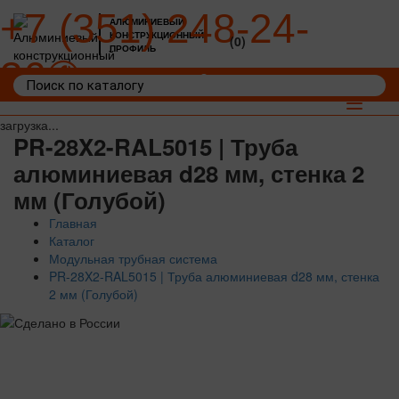
+7 (351) 248-24-
АЛЮМИНИЕВЫЙ
КОНСТРУКЦИОННЫЙ
(0)
ПРОФИЛЬ
36
Войти
Корзина: 0
Toggle
navigat
загрузка...
PR-28X2-RAL5015 | Труба
алюминиевая d28 мм, стенка 2
мм (Голубой)
Главная
Каталог
Модульная трубная система
PR-28X2-RAL5015 | Труба алюминиевая d28 мм, стенка
2 мм (Голубой)